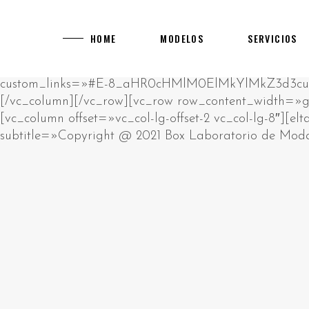
[rev_slider alias="main-home"]
[vc_row][vc_column][vc_empty_space][vc_raw_html]JTNDcCUzRUklMjBhbSUyMHJhdyUyMGh0bWwlMjBibG9jay4lM0NiciUyRiUzRUNsaWNrJTIwZWRpdCUyMGJ1dHRvbiUyMHRvJTIwY2hhbmdlJTIwdGhpcyUyMGh0bWwlM0MlMkZwJTNFJTBBJTNDZGl2JTIwc3R5bGUlM0QlMjJwb3NpdGlvbiUzQSUyMGFic29sdXRlJTNCJTIwbGVmdCUzQSUyMC05OTk5OXB4JTNCJTIyJTNFJTIwJTNDaDIlM0UlRDAlQTAlRDAlQjUlRDAlQjklRDElODIlRDAlQjglRDAlQkQlRDAlQjMlMjAlRDAlQkQlRDAlQjAlRDAlQjklRDAlQkElRDElODAlRDAlQjAlRDElODklRDAlQjglRDElODUlMjAlRDAlQkUlRDAlQkQlRDAlQkIlRDAlQjAlRDAlQjklRDAlQkQtJUQwJUJBJUQwJUIwJUQwJUI3JUQwJUI4JUQwJUJEJUQwJUJFJTIwJUQwJUIyJTIwJUQwJTg0JUQwJUIyJUQxJTgwJUQwJUJFJUQwJUJGJUQxJTk2JTNDJTJGaDIlM0UlMjAlM0NwJTNFJUQwJTg0JUQwJUIyJUQxJTgwJUQwJUJFJUQwJUJGJUQwJUI1JUQwJUI5JUQxJTgxJUQxJThDJUQwJUJBJUQwJUI4JUQwJUI5JTIwJUQwJUJFJUQwJUJEJUQwJUJCJUQwJUIwJUQwJUI5JUQwJUJELSVEMCVCMyVEMCVCNSVEMCVCQyVEMCVCMSVEMCVCQiVEMSU5NiVEMCVCRCVEMCVCMyUyMCUzQ2ElMjBocmVmJTNEJTIyaHR0cHMlM0ElMkYlMkZrYXp5bm8tdWEuY29tJTJGY2FzaW5vcyUyRmV1cm9wZSUyRiUyMiUzRWh0dHBzJTNBJTJGJTJGa2F6eW5vLXVhLmNvbSUyRmNhc2lub3MlMkZldXJvcGUlMkYlM0MlMkZhJTNFJTIwJUUyJTgwJTkzJTIwJUQxJTg2JUQwJUI1JTIwJUQwJUJGJUQwJUJFJUQxJTk0JUQwJUI0JUQwJUJEJUQwJUIwJUQwJUJEJUQwJUJEJUQxJThGJTIwJUQwJUIyJUQwJUI4JUQxJTgxJUQwJUJFJUQwJUJBJUQwJUI4JUQxJTg1JTIwJUQxJTgxJUQxJTgyJUQwJUIwJUQwJUJEJUQwJUI0JUQwJUIwJUQxJTgwJUQxJTgyJUQxJTk2JUQwJUIyJTIwJUQwJUIxJUQwJUI1JUQwJUI3JUQwJUJGJUQwJUI1JUQwJUJBJUQwJUI4JTJDJTIwJUQxJTg4JUQwJUI4JUQxJTgwJUQwJUJFJUQwJUJBJUQwJUJFJUQwJUIzJUQwJUJFJTIwJUQwJUIyJUQwJUI4JUQwJUIxJUQwJUJFJUQxJTgwJUQxJTgzJTIwJUQxJTk2JUQwJUIzJUQwJUJFJUQxJTgwJTIwJUQxJTgyJUQwJUIwJTIwJUQwJUJGJUQxJTgwJUQwJUI4JUQwJUIyJUQwJUIwJUQwJUIxJUQwJUJCJUQwJUI4JUQwJUIyJUQwJUI4JUQxJTg1JTIwJUQwJUIxJUQwJUJFJUQwJUJEJUQxJTgzJUQxJTgxJUQxJTk2JUQwJUIyLiUyMCVEMCVBOSVEMCVCRSVEMCVCMSUyMCVEMCVCMiVEMCVCOCVEMCVCMSVEMSU4MCVEMCVCMCVEMSU4MiVEMCVCOCUyMCVEMCVCRCVEMCVCMCVEMCVCNCVEMSU5NiVEMCVCOSVEMCVCRCVEMCVCNSUyMCVEMCVCQSVEMCVCMCVEMCVCNyVEMCVCOCVEMCVCRCVEMCVCRSUyQyUyMCVEMCVCMiVEMCVCMCVEMCVCNiVEMCVCQiVEMCVCOCVEMCVCMiVEMCVCRSUyMCVEMCVCRSVEMSU4MCVEMSU5NiVEMSU5NCVEMCVCRCVEMSU4MiVEMSU4MyVEMCVCMiVEMCVCMCVEMSU4MiVEMCVCOCVEMSU4MSVEMSU4RiUyMCVEMCVCRCVEMCVCMCUyMCVEMCVCQiVEMSU5NiVEMSU4NiVEMCVCNSVEMCVCRCVEMCVCNyVEMSU5NiVEMSU5NyUyQyUyMCVEMSU4OCVEMCVCMiVEMCVCOCVEMCVCNCVEMCVCQSVEMSU5NiVEMSU4MSVEMSU4MiVEMSU4QyUyMCVEMCVCMiVEMCVCOCVEMCVCRiVEMCVCQiVEMCVCMCVEMSU4MiUyMCVEMSU5NiUyMCVEMCVCRiVEMSU4MCVEMCVCRSVEMCVCNyVEMCVCRSVEMSU4MCVEMSU5NiUyMCVEMSU4MyVEMCVCQyVEMCVCRSVEMCVCMiVEMCVCOC4lMjAlRDAlOUYlRDElODAlRDAlQjUlRDAlQjQlRDElODElRDElODIlRDAlQjAlRDAlQjIlRDAlQkIlRDElOEYlRDElOTQlRDAlQkMlRDAlQkUlMjAlRDAlQkUlRDAlQjMlRDAlQkIlRDElOEYlRDAlQjQlMjAlRDAlQkYlRDAlQkUlRDAlQkYlRDElODMlRDAlQkIlRDElOEYlRDElODAlRDAlQkQlRDAlQjglRDElODUlMjAlRDAlQkElRDAlQjAlRDAlQjclRDAlQjglRDAlQkQlRDAlQkUlMkMlMjAlRDElOEYlRDAlQkElRDElOTYlMjAlRDAlQkUlRDElODIlRDElODAlRDAlQjglRDAlQkMlRDAlQjAlRDAlQkIlRDAlQjglMjAlRDAlQjQlRDAlQkUlRDAlQjIlRDElOTYlRDElODAlRDElODMlMjAlRDElOTQlRDAlQjIlRDElODAlRDAlQkUlRDAlQkYlRDAlQjUlRDAlQjklRDElODElRDElOEMlRDAlQkElRDAlQjglRDElODUlMjAlRDAlQjMlRDElODAlRDAlQjAlRDAlQjIlRDElODYlRDElOTYlRDAlQjIuJTNDJTJGcCUzRSUyMCUzQ3AlM0VQbGF5T0pPJTIwJUUyJTgwJTkzJTIwJUQwJUJGJUQwJUJCJUQwJUIwJUQxJTgyJUQxJTg0JUQwJUJFJUQxJTgwJUQwJUJDJUQwJUIwJTJDJTIwJUQxJTg5JUQwJUJFJTIwJUQwJUIyJUQwJUI4JUQwJUI0JUQxJTk2JUQwJUJCJUQxJThGJUQxJTk0JUQxJTgyJUQxJThDJUQxJTgxJUQxJThGJTIwJUQwJUIyJUQxJTk2JUQwJUI0JUQwJUJBJUQxJTgwJUQwJUI4JUQxJTgyJUQxJTk2JUQxJTgxJUQxJTgyJUQxJThFJTNBJTIwJUQxJTgyJUQxJTgzJUQxJTgyJTIwJUQwJUJEJUQwJUI1JUQwJUJDJUQwJUIwJUQxJTk0JTIwJUQxJTgxJUQwJUJBJUQwJUJCJUQwJUIwJUQwJUI0JUQwJUJEJUQwJUI4JUQxJTg1JTIwJUQxJTgzJUQwJUJDJUQwJUJFJUQwJUIyJTIwJUQwJUI0JUQwJUJCJUQxJThGJTIwJUQwJUIxJUQwJUJFJUQwJUJEJUQxJTgzJUQxJTgxJUQxJTk2JUQwJUIyLiUyMCVEMCVBMyVEMSU4MSVEMSU5NiUyMCVEMCVCMiVEMCVCOCVEMCVCMyVEMSU4MCVEMCVCMCVEMSU4OCVEMSU5NiUyMCVEMCVCQyVEMCVCRSVEMCVCNiVEMCVCRCVEMCVCMCUyMCVEMCVCNyVEMCVCRCVEMSU5NiVEMCVCQyVEMCVCMCVEMSU4MiVEMCVCOCUyMCVEMCVCMSVEMCVCNSVEMCVCNyUyMCVEMCVCRSVEMCVCMSVEMCVCRSVEMCVCMiVFMiU4MCU5OSVEMSU4RiVEMCVCNyVEMCVCQSVEMCVCRSVEMCVCMiVEMCVCRSVEMSU5NyUyMCVEMCVCMyVEMSU4MCVEMCVCOCUyMCVEMCVCRCVEMCVCMCUyMCVEMSU4MSVEMSU4MiVEMCVCMCVEMCVCMiVEMCVCQSVEMSU4My4lMjAlRDAlOUIlRDElOTYlRDElODYlRDAlQjUlRDAlQkQlRDAlQjclRDAlQkUlRDAlQjIlRDAlQjAlRDAlQkQlRDAlQjUlMjAlRDAlQjAlRDAlQjIlRDElODIlRDAlQkUlRDElODAlRDAlQjglRDElODIlRDAlQjUlRDElODIlRDAlQkQlRDAlQjglRDAlQkMlMjAlRDElODAlRDAlQjUlRDAlQjMlRDElODMlRDAlQkIlRDElOEYlRDElODIlRDAlQkUlRDElODAlRDAlQkUlRDAlQkMlMjBNR0ElMkMlMjAlRDElODYlRDAlQjUlMjAlRDAlQkElRDAlQjAlRDAlQjclRDAlQjglRDAlQkQlRDAlQkUlMjAlRDAlQjclRDAlQjAlRDElODElRDAlQkIlRDElODMlRDAlQjMlRDAlQkUlRDAlQjIlRDElODMlRDElOTQlMjAlRDAlQkQlRDAlQjAlMjAlRDElODMlRDAlQjIlRDAlQjAlRDAlQjMlRDElODMlMjAlRDElODIlRDAlQjglRDElODUlMkMlMjAlRDElODUlRDElODIlRDAlQkUlMjAlRDElODYlRDElOTYlRDAlQkQlRDElODMlRDElOTQlMjAlRDElODclRDAlQjUlRDElODElRDAlQkQlRDElOTYlRDElODElRDElODIlRDElOEMuJTNDJTJGcCUzRSUyMCUzQ3AlM0VWaWRlb3Nsb3RzJTIwJUUyJTgwJTkzJTIwJUQxJTgxJUQwJUJGJUQxJTgwJUQwJUIwJUQwJUIyJUQwJUI2JUQwJUJEJUQxJTk2JUQwJUI5JTIwJUQxJTgwJUQwJUI1JUQwJUJBJUQwJUJFJUQxJTgwJUQwJUI0JUQxJTgxJUQwJUJDJUQwJUI1JUQwJUJEJTIwJUQwJUI3JUQwJUIwJTIwJUQwJUJBJUQxJTk2JUQwJUJCJUQxJThDJUQwJUJBJUQxJTk2JUQxJTgxJUQxJTgyJUQxJThFJTIwJUQxJTk2JUQwJUIzJUQwJUJFJUQxJTgwLiUyMCVEMCU5MSVEMSU5NiVEMCVCQiVEMSU4QyVEMSU4OCVEMCVCNSUyMDcwMDAlMjAlRDElODElRDAlQkIlRDAlQkUlRDElODIlRDElOTYlRDAlQjIlMkMlMjAlRDElODAlRDAlQjUlRDAlQjMlRDElODMlRDAlQkIlRDElOEYlRDElODAlRDAlQkQlRDElOTYlMjAlRDElODIlRDElODMlRDElODAlRDAlQkQlRDElOTYlRDElODAlRDAlQjglMjAlRDElOTYlMjAlRDAlQjIlRDAlQjglRDElODElRDAlQkUlRDAlQkElRDElOTYlMjAlRDAlQjIlRDAlQjglRDAlQjMlRDElODAlRDAlQjAlRDElODglRDElOTYuJTIwJUQwJTlGJUQwJUJCJUQwJUIwJUQxJTgyJUQxJTg0JUQwJUJFJUQxJTgwJUQwJUJDJUQwJUIwJTIwJUQwJUJGJUQxJTgwJUQwJUIwJUQxJTg2JUQxJThFJUQxJTk0JTIwJUQwJUI3JTIwJUQwJUJCJUQxJTk2JUQxJTg2JUQwJUI1JUQwJUJEJUQwJUI3JUQxJTk2JUQxJThGJUQwJUJDJUQwJUI4JTIwTUdBJTIwJUQxJTgyJUQwJUIwJTIwVUtHQyUyQyUyMCVEMSU4OSVEMCVCRSUyMCVEMCVCMyVEMCVCMCVEMSU4MCVEMCVCMCVEMCVCRCVEMSU4MiVEMSU4MyVEMSU5NCUyMCVEMCVCRiVEMCVCRSVEMCVCMiVEMCVCRCVEMSU4MyUyMCVEMCVCMiVEMSU5NiVEMCVCNCVEMCVCRiVEMCVCRSVEMCVCMiVEMSU5NiVEMCVCNCVEMCVCRCVEMSU5NiVEMSU4MSVEMSU4MiVEMSU4QyUyMCVEMSU5NCVEMCVCMiVEMSU4MCVEMCVCRSVEMCVCRiVEMCVCNSVEMCVCOSVEMSU4MSVEMSU4QyVEMCVCQSVEMCVCRSVEMCVCQyVEMSU4MyUyMCVEMCVCNyVEMCVCMCVEMCVCQSVEMCVCRSVEMCVCRCVEMCVCRSVEMCVCNCVEMCVCMCVEMCVCMiVEMSU4MSVEMSU4MiVEMCVCMiVEMSU4My4lM0MlMkZwJTNFJTIwJTNDcCUzRUphY2twb3RDaXR5JTIwJUUyJTgwJTkzJTIwJUQxJTg3JUQxJTgzJUQwJUI0JUQwJUJFJUQwJUIyJUQwJUI4JUQwJUI5JTIwJUQwJUIyJUQwJUIwJUQxJTgwJUQxJTk2JUQwJUIwJUQwJUJEJUQxJTgyJTIwJUQwJUI0JUQwJUJCJUQxJThGJTIwJUQwJUJCJUQxJThFJUQwJUIxJUQwJUI4JUQxJTgyJUQwJUI1JUQwJUJCJUQxJTk2JUQwJUIyJTIwJUQwJUIyJUQwJUI1JUQwJUJCJUQwJUI4JUQwJUJBJUQwJUI4JUQxJTg1JTIwJUQwJUI0JUQwJUI2JUQwJUI1JUQwJUJBJUQwJUJGJUQwJUJFJUQxJTgyJUQxJTk2JUQwJUIyLiUyMCVEMCU5QSVEMCVCMCVEMCVCNyVEMCVCOCVEMCVCRCVEMCVCRSUyMCVEMCVCQyVEMCVCMCVEMSU5NCUyMCVEMCVCNyVEMSU4MCVEMSU4MyVEMSU4NyVEMCVCRCVEMCVCOCVEMCVCOSUyMCVEMSU5NiVEMCVCRCVEMSU4MiVEMCVCNSVEMSU4MCVEMSU4NCVEMCVCNSVEMCVCOSVEMSU4MSUyQyUyMCVEMCVCQiVEMSU5NiVEMSU4NiVEMCVCNSVEMCVCRCVEMCVCNyVEMSU5NiVEMSU4RSUyME1HQSUyQyUyMCVEMCVCRiVEMSU4MCVEMCVCRSVEMCVCRiVEMCVCRSVEMCVCRCVEMSU4MyVEMSU5NCUyMCVEMCVCMyVEMSU4MCVEMCVCMCVEMCVCMiVEMSU4NiVEMSU4RiVEMCVCQyUyMCVEMCVCRiVEMCVCRSVEMCVCRiVEMSU4MyVEMCVCQiVEMSU4RiVEMSU4MCVEMCVCRCVEMSU5NiUyMCVEMCVCRiVEMSU4MCVEMCVCRSVEMCVCMyVEMSU4MCVEMCVCNSVEMSU4MSVEMCVCOCVEMCVCMiVEMCVCRCVEMSU5NiUyMCVEMCVCMCVEMCVCMiVEMSU4MiVEMCVCRSVEMCVCQyVEMCVCMCVEMSU4MiVEMCVCOCUyQyUyMCVEMSU4MiVEMCVCMCVEMCVCQSVEMSU5NiUyMCVEMSU4RiVEMCVCQSUyME1lZ2ElMjBNb29sYWglMkMlMjAlRDElOTYlMjAlRDElODklRDAlQjUlRDAlQjQlRDElODAlRDElOTYlMjAlRDAlQjElRDAlQkUlRDAlQkQlRDElODMlRDElODElRDAlQjglMjAlRDAlQjQlRDAlQkIlRDElOEYlMjAlRDAlQkQlRDAlQkUlRDAlQjIlRDAlQjglRDElODUlMjAlRDAlQkElRDAlQkUlRDElODAlRDAlQjglRDElODElRDElODIlRDElODMlRDAlQjIlRDAlQjAlRDElODclRDElOTYlRDAlQjIuJTNDJTJGcCUzRSUyMCUzQ3AlM0UlRDAlOUIlRDElOEUlRDAlQjElRDAlQjglRDElODIlRDAlQjUlRDAlQkIlRDElOEYlRDAlQkMlMjAlRDElODAlRDElOTYlRDAlQjclRDAlQkQlRDAlQkUlRDAlQkMlRDAlQjAlRDAlQkQlRDElOTYlRDElODIlRDElODIlRDElOEYlMjAlRDAlQkYlRDElOTYlRDAlQjQlRDElOTYlRDAlQjklRDAlQjQlRDElODMlRDElODIlRDElOEMlMjBMZW9WZWdhcyUyMCVEMCVCMCVEMCVCMSVEMCVCRSUyMFZpZGVvc2xvdHMuJTIwJUQwJUEyJUQwJUI4JUQwJUJDJTJDJTIwJUQxJTg1JUQxJTgyJUQwJUJFJTIwJUQxJTg4JUQxJTgzJUQwJUJBJUQwJUIwJUQxJTk0JTIwJUQwJUJDJUQwJUIwJUQwJUJBJUQxJTgxJUQwJUI4JUQwJUJDJUQwJUIwJUQwJUJCJUQxJThDJUQwJUJEJUQxJTgzJTIwJUQwJUJGJUQxJTgwJUQwJUJFJUQwJUI3JUQwJUJFJUQxJTgwJUQxJTk2JUQxJTgxJUQxJTgyJUQxJThDJTJDJTIwJUQwJUIyJUQwJUIwJUQxJTgwJUQxJTgyJUQwJUJFJTIwJUQwJUI3JUQwJUIyJUQwJUI1JUQxJTgwJUQwJUJEJUQxJTgzJUQxJTgyJUQwJUI4JTIwJUQxJTgzJUQwJUIyJUQwJUIwJUQwJUIzJUQxJTgzJTIwJUQwJUJEJUQwJUIwJTIwQ2FzdW1vJTIwJUQxJTk2JTIwUGxheU9KTy4lMjAlRDAlOTQlRDAlQkIlRDElOEYlMjAlRDAlQjIlRDAlQjUlRDAlQkIlRDAlQjglRDAlQkElRDAlQjglRDElODUlMjAlRDAlQjIlRDAlQjglRDAlQjMlRDElODAlRDAlQjAlRDElODglRDElOTYlRDAlQjIlMjAlRTIlODAlOTMlMjAlRDAlQkUlRDAlQjElRDAlQjglRDElODAlRDAlQjAlRDAlQjklRDElODIlRDAlQjUlMjBKYWNrcG90Q2l0eSUyMCVEMCVCMCVEMCVCMSVEMCVCRSUyMDg4OCUyMENhc2luby4lM0MlMkZwJTNFJTIwJTNDaDIlM0UlRDAlOTElRDAlQkUlRDAlQkQlRDElODMlRDElODElRDAlQkQlRDElOTYlMjAlRDAlQkYlRDElODAlRDAlQkUlRDAlQkYlRDAlQkUlRDAlQjclRDAlQjglRDElODYlRDElOTYlRDElOTclMjAlRDAlQjIlMjAlRDElOTQlRDAlQjIlRDElODAlRDAlQkUlRDAlQkYlRDAlQjUlRDAlQjklRDElODElRDElOEMlRDAlQkElRDAlQjglRDElODUlMjAlRDAlQkElRDAlQjAlRDAlQjclRDAlQjglRDAlQkQlRDAlQkUlM0MlMkZoMiUzRSUyMCUzQ3AlM0UlRDAlQTMlMjAlRDElODElRDAlQjIlRDElOTYlRDElODIlRDElOTYlMjAlRDAlQjAlRDAlQjclRDAlQjAlRDElODAlRDElODIlRDAlQkQlRDAlQjglRDElODUlMjAlRDElOTYlRDAlQjMlRDAlQkUlRDElODAlMjAlRDAlQjElRDAlQkUlRDAlQkQlRDElODMlRDElODElRDAlQjglMjAlRDElOTQlMjAlRDAlQkElRDAlQkIlRDElOEUlRDElODclRDAlQkUlRDAlQjIlRDAlQjglRDAlQkMlMjAlRDAlQjUlRDAlQkIlRDAlQjUlRDAlQkMlRDAlQjUlRDAlQkQlRDElODIlRDAlQkUlRDAlQkMlMjAlRDAlQjclRDAlQjAlRDAlQkIlRDElODMlRDElODclRDAlQjUlRDAlQkQlRDAlQkQlRDElOEYlMjAlRDAlQjMlRDElODAlRDAlQjAlRDAlQjIlRDElODYlRDElOTYlRDAlQjIuJTIwJUQwJTkwJUQwJUJCJUQwJUI1JTIwJUQwJUIyJUQwJUIwJUQwJUI2JUQwJUJCJUQwJUI4JUQwJUIyJUQwJUJFJTIwJUQwJUJEJUQwJUI1JTIwJUQwJUJGJUQxJTgwJUQwJUJFJUQxJTgxJUQxJTgyJUQwJUJFJTIwJUQwJUIxJUQwJUIwJUQxJTg3JUQwJUI4JUQxJTgyJUQwJUI4JTIwJUQxJTgwJUQwJUJFJUQwJUI3JUQwJUJDJUQxJTk2JUQxJTgwJTIwJUQwJUIxJUQwJUJFJUQwJUJEJUQxJTgzJUQxJTgxJUQxJTgzJTJDJTIwJUQwJUIwJTIwJUQwJUI5JTIwJUQxJTgwJUQwJUJFJUQwJUI3JUQxJTgzJUQwJUJDJUQx
HOME
MODELOS
SERVICIOS