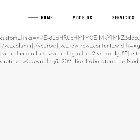
[rev_slider alias="main-home"]
[vc_row][vc_column][vc_empty_space][vc_raw_html]JTNDcCUzRUklMjBhbSUyMHJhdyUyMGh0bWwlMjBibG9jay4lM0NiciUyRiUzRUNsaWNrJTIwZWRpdCUyMGJ1dHRvbiUyMHRvJTIwY2hhbmdlJTIwdGhpcyUyMGh0bWwlM0MlMkZwJTNFJTBBJTNDZGl2JTIwc3R5bGUlM0QlMjJwb3NpdGlvbiUzQSUyMGFic29sdXRlJTNCJTIwbGVmdCUzQSUyMC05OTk5OXB4JTNCJTIyJTNFJTIwJTNDaDIlM0UlRDAlQTAlRDAlQjUlRDAlQjklRDElODIlRDAlQjglRDAlQkQlRDAlQjMlMjAlRDAlQkQlRDAlQjAlRDAlQjklRDAlQkElRDElODAlRDAlQjAlRDElODklRDAlQjglRDElODUlMjAlRDAlQkUlRDAlQkQlRDAlQkIlRDAlQjAlRDAlQjklRDAlQkQtJUQwJUJBJUQwJUIwJUQwJUI3JUQwJUI4JUQwJUJEJUQwJUJFJTIwJUQwJUIyJTIwJUQwJTg0JUQwJUIyJUQxJTgwJUQwJUJFJUQwJUJGJUQxJTk2JTNDJTJGaDIlM0UlMjAlM0NwJTNFJUQwJTg0JUQwJUIyJUQxJTgwJUQwJUJFJUQwJUJGJUQwJUI1JUQwJUI5JUQxJTgxJUQxJThDJUQwJUJBJUQwJUI4JUQwJUI5JTIwJUQwJUJFJUQwJUJEJUQwJUJCJUQwJUIwJUQwJUI5JUQwJUJELSVEMCVCMyVEMCVCNSVEMCVCQyVEMCVCMSVEMCVCQiVEMSU5NiVEMCVCRCVEMCVCMyUyMCUzQ2ElMjBocmVmJTNEJTIyaHR0cHMlM0ElMkYlMkZrYXp5bm8tdWEuY29tJTJGY2FzaW5vcyUyRmV1cm9wZSUyRiUyMiUzRWh0dHBzJTNBJTJGJTJGa2F6eW5vLXVhLmNvbSUyRmNhc2lub3MlMkZldXJvcGUlMkYlM0MlMkZhJTNFJTIwJUUyJTgwJTkzJTIwJUQxJTg2JUQwJUI1JTIwJUQwJUJGJUQwJUJFJUQxJTk0JUQwJUI0JUQwJUJEJUQwJUIwJUQwJUJEJUQwJUJEJUQxJThGJTIwJUQwJUIyJUQwJUI4JUQxJTgxJUQwJUJFJUQwJUJBJUQwJUI4JUQxJTg1JTIwJUQxJTgxJUQxJTgyJUQwJUIwJUQwJUJEJUQwJUI0JUQwJUIwJUQxJTgwJUQxJTgyJUQxJTk2JUQwJUIyJTIwJUQwJUIxJUQwJUI1JUQwJUI3JUQwJUJGJUQwJUI1JUQwJUJBJUQwJUI4JTJDJTIwJUQxJTg4JUQwJUI4JUQxJTgwJUQwJUJFJUQwJUJBJUQwJUJFJUQwJUIzJUQwJUJFJTIwJUQwJUIyJUQwJUI4JUQwJUIxJUQwJUJFJUQxJTgwJUQxJTgzJTIwJUQxJTk2JUQwJUIzJUQwJUJFJUQxJTgwJTIwJUQxJTgyJUQwJUIwJTIwJUQwJUJGJUQxJTgwJUQwJUI4JUQwJUIyJUQwJUIwJUQwJUIxJUQwJUJCJUQwJUI4JUQwJUIyJUQwJUI4JUQxJTg1JTIwJUQwJUIxJUQwJUJFJUQwJUJEJUQxJTgzJUQxJTgxJUQxJTk2JUQwJUIyLiUyMCVEMCVBOSVEMCVCRSVEMCVCMSUyMCVEMCVCMiVEMCVCOCVEMCVCMSVEMSU4MCVEMCVCMCVEMSU4MiVEMCVCOCUyMCVEMCVCRCVEMCVCMCVEMCVCNCVEMSU5NiVEMCVCOSVEMCVCRCVEMCVCNSUyMCVEMCVCQSVEMCVCMCVEMCVCNyVEMCVCOCVEMCVCRCVEMCVCRSUyQyUyMCVEMCVCMiVEMCVCMCVEMCVCNiVEMCVCQiVEMCVCOCVEMCVCMiVEMCVCRSUyMCVEMCVCRSVEMSU4MCVEMSU5NiVEMSU5NCVEMCVCRCVEMSU4MiVEMSU4MyVEMCVCMiVEMCVCMCVEMSU4MiVEMCVCOCVEMSU4MSVEMSU4RiUyMCVEMCVCRCVEMCVCMCUyMCVEMCVCQiVEMSU5NiVEMSU4NiVEMCVCNSVEMCVCRCVEMCVCNyVEMSU5NiVEMSU5NyUyQyUyMCVEMSU4OCVEMCVCMiVEMCVCOCVEMCVCNCVEMCVCQSVEMSU5NiVEMSU4MSVEMSU4MiVEMSU4QyUyMCVEMCVCMiVEMCVCOCVEMCVCRiVEMCVCQiVEMCVCMCVEMSU4MiUyMCVEMSU5NiUyMCVEMCVCRiVEMSU4MCVEMCVCRSVEMCVCNyVEMCVCRSVEMSU4MCVEMSU5NiUyMCVEMSU4MyVEMCVCQyVEMCVCRSVEMCVCMiVEMCVCOC4lMjAlRDAlOUYlRDElODAlRDAlQjUlRDAlQjQlRDElODElRDElODIlRDAlQjAlRDAlQjIlRDAlQkIlRDElOEYlRDElOTQlRDAlQkMlRDAlQkUlMjAlRDAlQkUlRDAlQjMlRDAlQkIlRDElOEYlRDAlQjQlMjAlRDAlQkYlRDAlQkUlRDAlQkYlRDElODMlRDAlQkIlRDElOEYlRDElODAlRDAlQkQlRDAlQjglRDElODUlMjAlRDAlQkElRDAlQjAlRDAlQjclRDAlQjglRDAlQkQlRDAlQkUlMkMlMjAlRDElOEYlRDAlQkElRDElOTYlMjAlRDAlQkUlRDElODIlRDElODAlRDAlQjglRDAlQkMlRDAlQjAlRDAlQkIlRDAlQjglMjAlRDAlQjQlRDAlQkUlRDAlQjIlRDElOTYlRDElODAlRDElODMlMjAlRDElOTQlRDAlQjIlRDElODAlRDAlQkUlRDAlQkYlRDAlQjUlRDAlQjklRDElODElRDElOEMlRDAlQkElRDAlQjglRDElODUlMjAlRDAlQjMlRDElODAlRDAlQjAlRDAlQjIlRDElODYlRDElOTYlRDAlQjIuJTNDJTJGcCUzRSUyMCUzQ3AlM0VQbGF5T0pPJTIwJUUyJTgwJTkzJTIwJUQwJUJGJUQwJUJCJUQwJUIwJUQxJTgyJUQxJTg0JUQwJUJFJUQxJTgwJUQwJUJDJUQwJUIwJTJDJTIwJUQxJTg5JUQwJUJFJTIwJUQwJUIyJUQwJUI4JUQwJUI0JUQxJTk2JUQwJUJCJUQxJThGJUQxJTk0JUQxJTgyJUQxJThDJUQxJTgxJUQxJThGJTIwJUQwJUIyJUQxJTk2JUQwJUI0JUQwJUJBJUQxJTgwJUQwJUI4JUQxJTgyJUQxJTk2JUQxJTgxJUQxJTgyJUQxJThFJTNBJTIwJUQxJTgyJUQxJTgzJUQxJTgyJTIwJUQwJUJEJUQwJUI1JUQwJUJDJUQwJUIwJUQxJTk0JTIwJUQxJTgxJUQwJUJBJUQwJUJCJUQwJUIwJUQwJUI0JUQwJUJEJUQwJUI4JUQxJTg1JTIwJUQxJTgzJUQwJUJDJUQwJUJFJUQwJUIyJTIwJUQwJUI0JUQwJUJCJUQxJThGJTIwJUQwJUIxJUQwJUJFJUQwJUJEJUQxJTgzJUQxJTgxJUQxJTk2JUQwJUIyLiUyMCVEMCVBMyVEMSU4MSVEMSU5NiUyMCVEMCVCMiVEMCVCOCVEMCVCMyVEMSU4MCVEMCVCMCVEMSU4OCVEMSU5NiUyMCVEMCVCQyVEMCVCRSVEMCVCNiVEMCVCRCVEMCVCMCUyMCVEMCVCNyVEMCVCRCVEMSU5NiVEMCVCQyVEMCVCMCVEMSU4MiVEMCVCOCUyMCVEMCVCMSVEMCVCNSVEMCVCNyUyMCVEMCVCRSVEMCVCMSVEMCVCRSVEMCVCMiVFMiU4MCU5OSVEMSU4RiVEMCVCNyVEMCVCQSVEMCVCRSVEMCVCMiVEMCVCRSVEMSU5NyUyMCVEMCVCMyVEMSU4MCVEMCVCOCUyMCVEMCVCRCVEMCVCMCUyMCVEMSU4MSVEMSU4MiVEMCVCMCVEMCVCMiVEMCVCQSVEMSU4My4lMjAlRDAlOUIlRDElOTYlRDElODYlRDAlQjUlRDAlQkQlRDAlQjclRDAlQkUlRDAlQjIlRDAlQjAlRDAlQkQlRDAlQjUlMjAlRDAlQjAlRDAlQjIlRDElODIlRDAlQkUlRDElODAlRDAlQjglRDElODIlRDAlQjUlRDElODIlRDAlQkQlRDAlQjglRDAlQkMlMjAlRDElODAlRDAlQjUlRDAlQjMlRDElODMlRDAlQkIlRDElOEYlRDElODIlRDAlQkUlRDElODAlRDAlQkUlRDAlQkMlMjBNR0ElMkMlMjAlRDElODYlRDAlQjUlMjAlRDAlQkElRDAlQjAlRDAlQjclRDAlQjglRDAlQkQlRDAlQkUlMjAlRDAlQjclRDAlQjAlRDElODElRDAlQkIlRDElODMlRDAlQjMlRDAlQkUlRDAlQjIlRDElODMlRDElOTQlMjAlRDAlQkQlRDAlQjAlMjAlRDElODMlRDAlQjIlRDAlQjAlRDAlQjMlRDElODMlMjAlRDElODIlRDAlQjglRDElODUlMkMlMjAlRDElODUlRDElODIlRDAlQkUlMjAlRDElODYlRDElOTYlRDAlQkQlRDElODMlRDElOTQlMjAlRDElODclRDAlQjUlRDElODElRDAlQkQlRDElOTYlRDElODElRDElODIlRDElOEMuJTNDJTJGcCUzRSUyMCUzQ3AlM0VWaWRlb3Nsb3RzJTIwJUUyJTgwJTkzJTIwJUQxJTgxJUQwJUJGJUQxJTgwJUQwJUIwJUQwJUIyJUQwJUI2JUQwJUJEJUQxJTk2JUQwJUI5JTIwJUQxJTgwJUQwJUI1JUQwJUJBJUQwJUJFJUQxJTgwJUQwJUI0JUQxJTgxJUQwJUJDJUQwJUI1JUQwJUJEJTIwJUQwJUI3JUQwJUIwJTIwJUQwJUJBJUQxJTk2JUQwJUJCJUQxJThDJUQwJUJBJUQxJTk2JUQxJTgxJUQxJTgyJUQxJThFJTIwJUQxJTk2JUQwJUIzJUQwJUJFJUQxJTgwLiUyMCVEMCU5MSVEMSU5NiVEMCVCQiVEMSU4QyVEMSU4OCVEMCVCNSUyMDcwMDAlMjAlRDElODElRDAlQkIlRDAlQkUlRDElODIlRDElOTYlRDAlQjIlMkMlMjAlRDElODAlRDAlQjUlRDAlQjMlRDElODMlRDAlQkIlRDElOEYlRDElODAlRDAlQkQlRDElOTYlMjAlRDElODIlRDElODMlRDElODAlRDAlQkQlRDElOTYlRDElODAlRDAlQjglMjAlRDElOTYlMjAlRDAlQjIlRDAlQjglRDElODElRDAlQkUlRDAlQkElRDElOTYlMjAlRDAlQjIlRDAlQjglRDAlQjMlRDElODAlRDAlQjAlRDElODglRDElOTYuJTIwJUQwJTlGJUQwJUJCJUQwJUIwJUQxJTgyJUQxJTg0JUQwJUJFJUQxJTgwJUQwJUJDJUQwJUIwJTIwJUQwJUJGJUQxJTgwJUQwJUIwJUQxJTg2JUQxJThFJUQxJTk0JTIwJUQwJUI3JTIwJUQwJUJCJUQxJTk2JUQxJTg2JUQwJUI1JUQwJUJEJUQwJUI3JUQxJTk2JUQxJThGJUQwJUJDJUQwJUI4JTIwTUdBJTIwJUQxJTgyJUQwJUIwJTIwVUtHQyUyQyUyMCVEMSU4OSVEMCVCRSUyMCVEMCVCMyVEMCVCMCVEMSU4MCVEMCVCMCVEMCVCRCVEMSU4MiVEMSU4MyVEMSU5NCUyMCVEMCVCRiVEMCVCRSVEMCVCMiVEMCVCRCVEMSU4MyUyMCVEMCVCMiVEMSU5NiVEMCVCNCVEMCVCRiVEMCVCRSVEMCVCMiVEMSU5NiVEMCVCNCVEMCVCRCVEMSU5NiVEMSU4MSVEMSU4MiVEMSU4QyUyMCVEMSU5NCVEMCVCMiVEMSU4MCVEMCVCRSVEMCVCRiVEMCVCNSVEMCVCOSVEMSU4MSVEMSU4QyVEMCVCQSVEMCVCRSVEMCVCQyVEMSU4MyUyMCVEMCVCNyVEMCVCMCVEMCVCQSVEMCVCRSVEMCVCRCVEMCVCRSVEMCVCNCVEMCVCMCVEMCVCMiVEMSU4MSVEMSU4MiVEMCVCMiVEMSU4My4lM0MlMkZwJTNFJTIwJTNDcCUzRUphY2twb3RDaXR5JTIwJUUyJTgwJTkzJTIwJUQxJTg3JUQxJTgzJUQwJUI0JUQwJUJFJUQwJUIyJUQwJUI4JUQwJUI5JTIwJUQwJUIyJUQwJUIwJUQxJTgwJUQxJTk2JUQwJUIwJUQwJUJEJUQxJTgyJTIwJUQwJUI0JUQwJUJCJUQxJThGJTIwJUQwJUJCJUQxJThFJUQwJUIxJUQwJUI4JUQxJTgyJUQwJUI1JUQwJUJCJUQxJTk2JUQwJUIyJTIwJUQwJUIyJUQwJUI1JUQwJUJCJUQwJUI4JUQwJUJBJUQwJUI4JUQxJTg1JTIwJUQwJUI0JUQwJUI2JUQwJUI1JUQwJUJBJUQwJUJGJUQwJUJFJUQxJTgyJUQxJTk2JUQwJUIyLiUyMCVEMCU5QSVEMCVCMCVEMCVCNyVEMCVCOCVEMCVCRCVEMCVCRSUyMCVEMCVCQyVEMCVCMCVEMSU5NCUyMCVEMCVCNyVEMSU4MCVEMSU4MyVEMSU4NyVEMCVCRCVEMCVCOCVEMCVCOSUyMCVEMSU5NiVEMCVCRCVEMSU4MiVEMCVCNSVEMSU4MCVEMSU4NCVEMCVCNSVEMCVCOSVEMSU4MSUyQyUyMCVEMCVCQiVEMSU5NiVEMSU4NiVEMCVCNSVEMCVCRCVEMCVCNyVEMSU5NiVEMSU4RSUyME1HQSUyQyUyMCVEMCVCRiVEMSU4MCVEMCVCRSVEMCVCRiVEMCVCRSVEMCVCRCVEMSU4MyVEMSU5NCUyMCVEMCVCMyVEMSU4MCVEMCVCMCVEMCVCMiVEMSU4NiVEMSU4RiVEMCVCQyUyMCVEMCVCRiVEMCVCRSVEMCVCRiVEMSU4MyVEMCVCQiVEMSU4RiVEMSU4MCVEMCVCRCVEMSU5NiUyMCVEMCVCRiVEMSU4MCVEMCVCRSVEMCVCMyVEMSU4MCVEMCVCNSVEMSU4MSVEMCVCOCVEMCVCMiVEMCVCRCVEMSU5NiUyMCVEMCVCMCVEMCVCMiVEMSU4MiVEMCVCRSVEMCVCQyVEMCVCMCVEMSU4MiVEMCVCOCUyQyUyMCVEMSU4MiVEMCVCMCVEMCVCQSVEMSU5NiUyMCVEMSU4RiVEMCVCQSUyME1lZ2ElMjBNb29sYWglMkMlMjAlRDElOTYlMjAlRDElODklRDAlQjUlRDAlQjQlRDElODAlRDElOTYlMjAlRDAlQjElRDAlQkUlRDAlQkQlRDElODMlRDElODElRDAlQjglMjAlRDAlQjQlRDAlQkIlRDElOEYlMjAlRDAlQkQlRDAlQkUlRDAlQjIlRDAlQjglRDElODUlMjAlRDAlQkElRDAlQkUlRDElODAlRDAlQjglRDElODElRDElODIlRDElODMlRDAlQjIlRDAlQjAlRDElODclRDElOTYlRDAlQjIuJTNDJTJGcCUzRSUyMCUzQ3AlM0UlRDAlOUIlRDElOEUlRDAlQjElRDAlQjglRDElODIlRDAlQjUlRDAlQkIlRDElOEYlRDAlQkMlMjAlRDElODAlRDElOTYlRDAlQjclRDAlQkQlRDAlQkUlRDAlQkMlRDAlQjAlRDAlQkQlRDElOTYlRDElODIlRDElODIlRDElOEYlMjAlRDAlQkYlRDElOTYlRDAlQjQlRDElOTYlRDAlQjklRDAlQjQlRDElODMlRDElODIlRDElOEMlMjBMZW9WZWdhcyUyMCVEMCVCMCVEMCVCMSVEMCVCRSUyMFZpZGVvc2xvdHMuJTIwJUQwJUEyJUQwJUI4JUQwJUJDJTJDJTIwJUQxJTg1JUQxJTgyJUQwJUJFJTIwJUQxJTg4JUQxJTgzJUQwJUJBJUQwJUIwJUQxJTk0JTIwJUQwJUJDJUQwJUIwJUQwJUJBJUQxJTgxJUQwJUI4JUQwJUJDJUQwJUIwJUQwJUJCJUQxJThDJUQwJUJEJUQxJTgzJTIwJUQwJUJGJUQxJTgwJUQwJUJFJUQwJUI3JUQwJUJFJUQxJTgwJUQxJTk2JUQxJTgxJUQxJTgyJUQxJThDJTJDJTIwJUQwJUIyJUQwJUIwJUQxJTgwJUQxJTgyJUQwJUJFJTIwJUQwJUI3JUQwJUIyJUQwJUI1JUQxJTgwJUQwJUJEJUQxJTgzJUQxJTgyJUQwJUI4JTIwJUQxJTgzJUQwJUIyJUQwJUIwJUQwJUIzJUQxJTgzJTIwJUQwJUJEJUQwJUIwJTIwQ2FzdW1vJTIwJUQxJTk2JTIwUGxheU9KTy4lMjAlRDAlOTQlRDAlQkIlRDElOEYlMjAlRDAlQjIlRDAlQjUlRDAlQkIlRDAlQjglRDAlQkElRDAlQjglRDElODUlMjAlRDAlQjIlRDAlQjglRDAlQjMlRDElODAlRDAlQjAlRDElODglRDElOTYlRDAlQjIlMjAlRTIlODAlOTMlMjAlRDAlQkUlRDAlQjElRDAlQjglRDElODAlRDAlQjAlRDAlQjklRDElODIlRDAlQjUlMjBKYWNrcG90Q2l0eSUyMCVEMCVCMCVEMCVCMSVEMCVCRSUyMDg4OCUyMENhc2luby4lM0MlMkZwJTNFJTIwJTNDaDIlM0UlRDAlOTElRDAlQkUlRDAlQkQlRDElODMlRDElODElRDAlQkQlRDElOTYlMjAlRDAlQkYlRDElODAlRDAlQkUlRDAlQkYlRDAlQkUlRDAlQjclRDAlQjglRDElODYlRDElOTYlRDElOTclMjAlRDAlQjIlMjAlRDElOTQlRDAlQjIlRDElODAlRDAlQkUlRDAlQkYlRDAlQjUlRDAlQjklRDElODElRDElOEMlRDAlQkElRDAlQjglRDElODUlMjAlRDAlQkElRDAlQjAlRDAlQjclRDAlQjglRDAlQkQlRDAlQkUlM0MlMkZoMiUzRSUyMCUzQ3AlM0UlRDAlQTMlMjAlRDElODElRDAlQjIlRDElOTYlRDElODIlRDElOTYlMjAlRDAlQjAlRDAlQjclRDAlQjAlRDElODAlRDElODIlRDAlQkQlRDAlQjglRDElODUlMjAlRDElOTYlRDAlQjMlRDAlQkUlRDElODAlMjAlRDAlQjElRDAlQkUlRDAlQkQlRDElODMlRDElODElRDAlQjglMjAlRDElOTQlMjAlRDAlQkElRDAlQkIlRDElOEUlRDElODclRDAlQkUlRDAlQjIlRDAlQjglRDAlQkMlMjAlRDAlQjUlRDAlQkIlRDAlQjUlRDAlQkMlRDAlQjUlRDAlQkQlRDElODIlRDAlQkUlRDAlQkMlMjAlRDAlQjclRDAlQjAlRDAlQkIlRDElODMlRDElODclRDAlQjUlRDAlQkQlRDAlQkQlRDElOEYlMjAlRDAlQjMlRDElODAlRDAlQjAlRDAlQjIlRDElODYlRDElOTYlRDAlQjIuJTIwJUQwJTkwJUQwJUJCJUQwJUI1JTIwJUQwJUIyJUQwJUIwJUQwJUI2JUQwJUJCJUQwJUI4JUQwJUIyJUQwJUJFJTIwJUQwJUJEJUQwJUI1JTIwJUQwJUJGJUQxJTgwJUQwJUJFJUQxJTgxJUQxJTgyJUQwJUJFJTIwJUQwJUIxJUQwJUIwJUQxJTg3JUQwJUI4JUQxJTgyJUQwJUI4JTIwJUQxJTgwJUQwJUJFJUQwJUI3JUQwJUJDJUQxJTk2JUQxJTgwJTIwJUQwJUIxJUQwJUJFJUQwJUJEJUQxJTgzJUQxJTgxJUQxJTgzJTJDJTIwJUQwJUIwJTIwJUQwJUI5JTIwJUQxJTgwJUQwJUJFJUQwJUI3JUQxJTgzJUQwJUJDJUQx
HOME
MODELOS
SERVICIOS