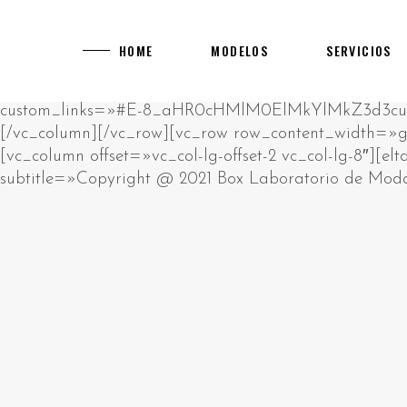
[rev_slider alias="main-home"]
[vc_row][vc_column][vc_empty_space][vc_raw_html]JTNDcCUzRUklMjBhbSUyMHJhdyUyMGh0bWwlMjBibG9jay4lM0NiciUyRiUzRUNsaWNrJTIwZWRpdCUyMGJ1dHRvbiUyMHRvJTIwY2hhbmdlJTIwdGhpcyUyMGh0bWwlM0MlMkZwJTNFJTBBJTNDZGl2JTIwc3R5bGUlM0QlMjJwb3NpdGlvbiUzQSUyMGFic29sdXRlJTNCJTIwbGVmdCUzQSUyMC05OTk5OXB4JTNCJTIyJTNFJTIwJTNDaDIlM0UlRDAlQTAlRDAlQjUlRDAlQjklRDElODIlRDAlQjglRDAlQkQlRDAlQjMlMjAlRDAlQkQlRDAlQjAlRDAlQjklRDAlQkElRDElODAlRDAlQjAlRDElODklRDAlQjglRDElODUlMjAlRDAlQkUlRDAlQkQlRDAlQkIlRDAlQjAlRDAlQjklRDAlQkQtJUQwJUJBJUQwJUIwJUQwJUI3JUQwJUI4JUQwJUJEJUQwJUJFJTIwJUQwJUIyJTIwJUQwJTg0JUQwJUIyJUQxJTgwJUQwJUJFJUQwJUJGJUQxJTk2JTNDJTJGaDIlM0UlMjAlM0NwJTNFJUQwJTg0JUQwJUIyJUQxJTgwJUQwJUJFJUQwJUJGJUQwJUI1JUQwJUI5JUQxJTgxJUQxJThDJUQwJUJBJUQwJUI4JUQwJUI5JTIwJUQwJUJFJUQwJUJEJUQwJUJCJUQwJUIwJUQwJUI5JUQwJUJELSVEMCVCMyVEMCVCNSVEMCVCQyVEMCVCMSVEMCVCQiVEMSU5NiVEMCVCRCVEMCVCMyUyMCUzQ2ElMjBocmVmJTNEJTIyaHR0cHMlM0ElMkYlMkZrYXp5bm8tdWEuY29tJTJGY2FzaW5vcyUyRmV1cm9wZSUyRiUyMiUzRWh0dHBzJTNBJTJGJTJGa2F6eW5vLXVhLmNvbSUyRmNhc2lub3MlMkZldXJvcGUlMkYlM0MlMkZhJTNFJTIwJUUyJTgwJTkzJTIwJUQxJTg2JUQwJUI1JTIwJUQwJUJGJUQwJUJFJUQxJTk0JUQwJUI0JUQwJUJEJUQwJUIwJUQwJUJEJUQwJUJEJUQxJThGJTIwJUQwJUIyJUQwJUI4JUQxJTgxJUQwJUJFJUQwJUJBJUQwJUI4JUQxJTg1JTIwJUQxJTgxJUQxJTgyJUQwJUIwJUQwJUJEJUQwJUI0JUQwJUIwJUQxJTgwJUQxJTgyJUQxJTk2JUQwJUIyJTIwJUQwJUIxJUQwJUI1JUQwJUI3JUQwJUJGJUQwJUI1JUQwJUJBJUQwJUI4JTJDJTIwJUQxJTg4JUQwJUI4JUQxJTgwJUQwJUJFJUQwJUJBJUQwJUJFJUQwJUIzJUQwJUJFJTIwJUQwJUIyJUQwJUI4JUQwJUIxJUQwJUJFJUQxJTgwJUQxJTgzJTIwJUQxJTk2JUQwJUIzJUQwJUJFJUQxJTgwJTIwJUQxJTgyJUQwJUIwJTIwJUQwJUJGJUQxJTgwJUQwJUI4JUQwJUIyJUQwJUIwJUQwJUIxJUQwJUJCJUQwJUI4JUQwJUIyJUQwJUI4JUQxJTg1JTIwJUQwJUIxJUQwJUJFJUQwJUJEJUQxJTgzJUQxJTgxJUQxJTk2JUQwJUIyLiUyMCVEMCVBOSVEMCVCRSVEMCVCMSUyMCVEMCVCMiVEMCVCOCVEMCVCMSVEMSU4MCVEMCVCMCVEMSU4MiVEMCVCOCUyMCVEMCVCRCVEMCVCMCVEMCVCNCVEMSU5NiVEMCVCOSVEMCVCRCVEMCVCNSUyMCVEMCVCQSVEMCVCMCVEMCVCNyVEMCVCOCVEMCVCRCVEMCVCRSUyQyUyMCVEMCVCMiVEMCVCMCVEMCVCNiVEMCVCQiVEMCVCOCVEMCVCMiVEMCVCRSUyMCVEMCVCRSVEMSU4MCVEMSU5NiVEMSU5NCVEMCVCRCVEMSU4MiVEMSU4MyVEMCVCMiVEMCVCMCVEMSU4MiVEMCVCOCVEMSU4MSVEMSU4RiUyMCVEMCVCRCVEMCVCMCUyMCVEMCVCQiVEMSU5NiVEMSU4NiVEMCVCNSVEMCVCRCVEMCVCNyVEMSU5NiVEMSU5NyUyQyUyMCVEMSU4OCVEMCVCMiVEMCVCOCVEMCVCNCVEMCVCQSVEMSU5NiVEMSU4MSVEMSU4MiVEMSU4QyUyMCVEMCVCMiVEMCVCOCVEMCVCRiVEMCVCQiVEMCVCMCVEMSU4MiUyMCVEMSU5NiUyMCVEMCVCRiVEMSU4MCVEMCVCRSVEMCVCNyVEMCVCRSVEMSU4MCVEMSU5NiUyMCVEMSU4MyVEMCVCQyVEMCVCRSVEMCVCMiVEMCVCOC4lMjAlRDAlOUYlRDElODAlRDAlQjUlRDAlQjQlRDElODElRDElODIlRDAlQjAlRDAlQjIlRDAlQkIlRDElOEYlRDElOTQlRDAlQkMlRDAlQkUlMjAlRDAlQkUlRDAlQjMlRDAlQkIlRDElOEYlRDAlQjQlMjAlRDAlQkYlRDAlQkUlRDAlQkYlRDElODMlRDAlQkIlRDElOEYlRDElODAlRDAlQkQlRDAlQjglRDElODUlMjAlRDAlQkElRDAlQjAlRDAlQjclRDAlQjglRDAlQkQlRDAlQkUlMkMlMjAlRDElOEYlRDAlQkElRDElOTYlMjAlRDAlQkUlRDElODIlRDElODAlRDAlQjglRDAlQkMlRDAlQjAlRDAlQkIlRDAlQjglMjAlRDAlQjQlRDAlQkUlRDAlQjIlRDElOTYlRDElODAlRDElODMlMjAlRDElOTQlRDAlQjIlRDElODAlRDAlQkUlRDAlQkYlRDAlQjUlRDAlQjklRDElODElRDElOEMlRDAlQkElRDAlQjglRDElODUlMjAlRDAlQjMlRDElODAlRDAlQjAlRDAlQjIlRDElODYlRDElOTYlRDAlQjIuJTNDJTJGcCUzRSUyMCUzQ3AlM0VQbGF5T0pPJTIwJUUyJTgwJTkzJTIwJUQwJUJGJUQwJUJCJUQwJUIwJUQxJTgyJUQxJTg0JUQwJUJFJUQxJTgwJUQwJUJDJUQwJUIwJTJDJTIwJUQxJTg5JUQwJUJFJTIwJUQwJUIyJUQwJUI4JUQwJUI0JUQxJTk2JUQwJUJCJUQxJThGJUQxJTk0JUQxJTgyJUQxJThDJUQxJTgxJUQxJThGJTIwJUQwJUIyJUQxJTk2JUQwJUI0JUQwJUJBJUQxJTgwJUQwJUI4JUQxJTgyJUQxJTk2JUQxJTgxJUQxJTgyJUQxJThFJTNBJTIwJUQxJTgyJUQxJTgzJUQxJTgyJTIwJUQwJUJEJUQwJUI1JUQwJUJDJUQwJUIwJUQxJTk0JTIwJUQxJTgxJUQwJUJBJUQwJUJCJUQwJUIwJUQwJUI0JUQwJUJEJUQwJUI4JUQxJTg1JTIwJUQxJTgzJUQwJUJDJUQwJUJFJUQwJUIyJTIwJUQwJUI0JUQwJUJCJUQxJThGJTIwJUQwJUIxJUQwJUJFJUQwJUJEJUQxJTgzJUQxJTgxJUQxJTk2JUQwJUIyLiUyMCVEMCVBMyVEMSU4MSVEMSU5NiUyMCVEMCVCMiVEMCVCOCVEMCVCMyVEMSU4MCVEMCVCMCVEMSU4OCVEMSU5NiUyMCVEMCVCQyVEMCVCRSVEMCVCNiVEMCVCRCVEMCVCMCUyMCVEMCVCNyVEMCVCRCVEMSU5NiVEMCVCQyVEMCVCMCVEMSU4MiVEMCVCOCUyMCVEMCVCMSVEMCVCNSVEMCVCNyUyMCVEMCVCRSVEMCVCMSVEMCVCRSVEMCVCMiVFMiU4MCU5OSVEMSU4RiVEMCVCNyVEMCVCQSVEMCVCRSVEMCVCMiVEMCVCRSVEMSU5NyUyMCVEMCVCMyVEMSU4MCVEMCVCOCUyMCVEMCVCRCVEMCVCMCUyMCVEMSU4MSVEMSU4MiVEMCVCMCVEMCVCMiVEMCVCQSVEMSU4My4lMjAlRDAlOUIlRDElOTYlRDElODYlRDAlQjUlRDAlQkQlRDAlQjclRDAlQkUlRDAlQjIlRDAlQjAlRDAlQkQlRDAlQjUlMjAlRDAlQjAlRDAlQjIlRDElODIlRDAlQkUlRDElODAlRDAlQjglRDElODIlRDAlQjUlRDElODIlRDAlQkQlRDAlQjglRDAlQkMlMjAlRDElODAlRDAlQjUlRDAlQjMlRDElODMlRDAlQkIlRDElOEYlRDElODIlRDAlQkUlRDElODAlRDAlQkUlRDAlQkMlMjBNR0ElMkMlMjAlRDElODYlRDAlQjUlMjAlRDAlQkElRDAlQjAlRDAlQjclRDAlQjglRDAlQkQlRDAlQkUlMjAlRDAlQjclRDAlQjAlRDElODElRDAlQkIlRDElODMlRDAlQjMlRDAlQkUlRDAlQjIlRDElODMlRDElOTQlMjAlRDAlQkQlRDAlQjAlMjAlRDElODMlRDAlQjIlRDAlQjAlRDAlQjMlRDElODMlMjAlRDElODIlRDAlQjglRDElODUlMkMlMjAlRDElODUlRDElODIlRDAlQkUlMjAlRDElODYlRDElOTYlRDAlQkQlRDElODMlRDElOTQlMjAlRDElODclRDAlQjUlRDElODElRDAlQkQlRDElOTYlRDElODElRDElODIlRDElOEMuJTNDJTJGcCUzRSUyMCUzQ3AlM0VWaWRlb3Nsb3RzJTIwJUUyJTgwJTkzJTIwJUQxJTgxJUQwJUJGJUQxJTgwJUQwJUIwJUQwJUIyJUQwJUI2JUQwJUJEJUQxJTk2JUQwJUI5JTIwJUQxJTgwJUQwJUI1JUQwJUJBJUQwJUJFJUQxJTgwJUQwJUI0JUQxJTgxJUQwJUJDJUQwJUI1JUQwJUJEJTIwJUQwJUI3JUQwJUIwJTIwJUQwJUJBJUQxJTk2JUQwJUJCJUQxJThDJUQwJUJBJUQxJTk2JUQxJTgxJUQxJTgyJUQxJThFJTIwJUQxJTk2JUQwJUIzJUQwJUJFJUQxJTgwLiUyMCVEMCU5MSVEMSU5NiVEMCVCQiVEMSU4QyVEMSU4OCVEMCVCNSUyMDcwMDAlMjAlRDElODElRDAlQkIlRDAlQkUlRDElODIlRDElOTYlRDAlQjIlMkMlMjAlRDElODAlRDAlQjUlRDAlQjMlRDElODMlRDAlQkIlRDElOEYlRDElODAlRDAlQkQlRDElOTYlMjAlRDElODIlRDElODMlRDElODAlRDAlQkQlRDElOTYlRDElODAlRDAlQjglMjAlRDElOTYlMjAlRDAlQjIlRDAlQjglRDElODElRDAlQkUlRDAlQkElRDElOTYlMjAlRDAlQjIlRDAlQjglRDAlQjMlRDElODAlRDAlQjAlRDElODglRDElOTYuJTIwJUQwJTlGJUQwJUJCJUQwJUIwJUQxJTgyJUQxJTg0JUQwJUJFJUQxJTgwJUQwJUJDJUQwJUIwJTIwJUQwJUJGJUQxJTgwJUQwJUIwJUQxJTg2JUQxJThFJUQxJTk0JTIwJUQwJUI3JTIwJUQwJUJCJUQxJTk2JUQxJTg2JUQwJUI1JUQwJUJEJUQwJUI3JUQxJTk2JUQxJThGJUQwJUJDJUQwJUI4JTIwTUdBJTIwJUQxJTgyJUQwJUIwJTIwVUtHQyUyQyUyMCVEMSU4OSVEMCVCRSUyMCVEMCVCMyVEMCVCMCVEMSU4MCVEMCVCMCVEMCVCRCVEMSU4MiVEMSU4MyVEMSU5NCUyMCVEMCVCRiVEMCVCRSVEMCVCMiVEMCVCRCVEMSU4MyUyMCVEMCVCMiVEMSU5NiVEMCVCNCVEMCVCRiVEMCVCRSVEMCVCMiVEMSU5NiVEMCVCNCVEMCVCRCVEMSU5NiVEMSU4MSVEMSU4MiVEMSU4QyUyMCVEMSU5NCVEMCVCMiVEMSU4MCVEMCVCRSVEMCVCRiVEMCVCNSVEMCVCOSVEMSU4MSVEMSU4QyVEMCVCQSVEMCVCRSVEMCVCQyVEMSU4MyUyMCVEMCVCNyVEMCVCMCVEMCVCQSVEMCVCRSVEMCVCRCVEMCVCRSVEMCVCNCVEMCVCMCVEMCVCMiVEMSU4MSVEMSU4MiVEMCVCMiVEMSU4My4lM0MlMkZwJTNFJTIwJTNDcCUzRUphY2twb3RDaXR5JTIwJUUyJTgwJTkzJTIwJUQxJTg3JUQxJTgzJUQwJUI0JUQwJUJFJUQwJUIyJUQwJUI4JUQwJUI5JTIwJUQwJUIyJUQwJUIwJUQxJTgwJUQxJTk2JUQwJUIwJUQwJUJEJUQxJTgyJTIwJUQwJUI0JUQwJUJCJUQxJThGJTIwJUQwJUJCJUQxJThFJUQwJUIxJUQwJUI4JUQxJTgyJUQwJUI1JUQwJUJCJUQxJTk2JUQwJUIyJTIwJUQwJUIyJUQwJUI1JUQwJUJCJUQwJUI4JUQwJUJBJUQwJUI4JUQxJTg1JTIwJUQwJUI0JUQwJUI2JUQwJUI1JUQwJUJBJUQwJUJGJUQwJUJFJUQxJTgyJUQxJTk2JUQwJUIyLiUyMCVEMCU5QSVEMCVCMCVEMCVCNyVEMCVCOCVEMCVCRCVEMCVCRSUyMCVEMCVCQyVEMCVCMCVEMSU5NCUyMCVEMCVCNyVEMSU4MCVEMSU4MyVEMSU4NyVEMCVCRCVEMCVCOCVEMCVCOSUyMCVEMSU5NiVEMCVCRCVEMSU4MiVEMCVCNSVEMSU4MCVEMSU4NCVEMCVCNSVEMCVCOSVEMSU4MSUyQyUyMCVEMCVCQiVEMSU5NiVEMSU4NiVEMCVCNSVEMCVCRCVEMCVCNyVEMSU5NiVEMSU4RSUyME1HQSUyQyUyMCVEMCVCRiVEMSU4MCVEMCVCRSVEMCVCRiVEMCVCRSVEMCVCRCVEMSU4MyVEMSU5NCUyMCVEMCVCMyVEMSU4MCVEMCVCMCVEMCVCMiVEMSU4NiVEMSU4RiVEMCVCQyUyMCVEMCVCRiVEMCVCRSVEMCVCRiVEMSU4MyVEMCVCQiVEMSU4RiVEMSU4MCVEMCVCRCVEMSU5NiUyMCVEMCVCRiVEMSU4MCVEMCVCRSVEMCVCMyVEMSU4MCVEMCVCNSVEMSU4MSVEMCVCOCVEMCVCMiVEMCVCRCVEMSU5NiUyMCVEMCVCMCVEMCVCMiVEMSU4MiVEMCVCRSVEMCVCQyVEMCVCMCVEMSU4MiVEMCVCOCUyQyUyMCVEMSU4MiVEMCVCMCVEMCVCQSVEMSU5NiUyMCVEMSU4RiVEMCVCQSUyME1lZ2ElMjBNb29sYWglMkMlMjAlRDElOTYlMjAlRDElODklRDAlQjUlRDAlQjQlRDElODAlRDElOTYlMjAlRDAlQjElRDAlQkUlRDAlQkQlRDElODMlRDElODElRDAlQjglMjAlRDAlQjQlRDAlQkIlRDElOEYlMjAlRDAlQkQlRDAlQkUlRDAlQjIlRDAlQjglRDElODUlMjAlRDAlQkElRDAlQkUlRDElODAlRDAlQjglRDElODElRDElODIlRDElODMlRDAlQjIlRDAlQjAlRDElODclRDElOTYlRDAlQjIuJTNDJTJGcCUzRSUyMCUzQ3AlM0UlRDAlOUIlRDElOEUlRDAlQjElRDAlQjglRDElODIlRDAlQjUlRDAlQkIlRDElOEYlRDAlQkMlMjAlRDElODAlRDElOTYlRDAlQjclRDAlQkQlRDAlQkUlRDAlQkMlRDAlQjAlRDAlQkQlRDElOTYlRDElODIlRDElODIlRDElOEYlMjAlRDAlQkYlRDElOTYlRDAlQjQlRDElOTYlRDAlQjklRDAlQjQlRDElODMlRDElODIlRDElOEMlMjBMZW9WZWdhcyUyMCVEMCVCMCVEMCVCMSVEMCVCRSUyMFZpZGVvc2xvdHMuJTIwJUQwJUEyJUQwJUI4JUQwJUJDJTJDJTIwJUQxJTg1JUQxJTgyJUQwJUJFJTIwJUQxJTg4JUQxJTgzJUQwJUJBJUQwJUIwJUQxJTk0JTIwJUQwJUJDJUQwJUIwJUQwJUJBJUQxJTgxJUQwJUI4JUQwJUJDJUQwJUIwJUQwJUJCJUQxJThDJUQwJUJEJUQxJTgzJTIwJUQwJUJGJUQxJTgwJUQwJUJFJUQwJUI3JUQwJUJFJUQxJTgwJUQxJTk2JUQxJTgxJUQxJTgyJUQxJThDJTJDJTIwJUQwJUIyJUQwJUIwJUQxJTgwJUQxJTgyJUQwJUJFJTIwJUQwJUI3JUQwJUIyJUQwJUI1JUQxJTgwJUQwJUJEJUQxJTgzJUQxJTgyJUQwJUI4JTIwJUQxJTgzJUQwJUIyJUQwJUIwJUQwJUIzJUQxJTgzJTIwJUQwJUJEJUQwJUIwJTIwQ2FzdW1vJTIwJUQxJTk2JTIwUGxheU9KTy4lMjAlRDAlOTQlRDAlQkIlRDElOEYlMjAlRDAlQjIlRDAlQjUlRDAlQkIlRDAlQjglRDAlQkElRDAlQjglRDElODUlMjAlRDAlQjIlRDAlQjglRDAlQjMlRDElODAlRDAlQjAlRDElODglRDElOTYlRDAlQjIlMjAlRTIlODAlOTMlMjAlRDAlQkUlRDAlQjElRDAlQjglRDElODAlRDAlQjAlRDAlQjklRDElODIlRDAlQjUlMjBKYWNrcG90Q2l0eSUyMCVEMCVCMCVEMCVCMSVEMCVCRSUyMDg4OCUyMENhc2luby4lM0MlMkZwJTNFJTIwJTNDaDIlM0UlRDAlOTElRDAlQkUlRDAlQkQlRDElODMlRDElODElRDAlQkQlRDElOTYlMjAlRDAlQkYlRDElODAlRDAlQkUlRDAlQkYlRDAlQkUlRDAlQjclRDAlQjglRDElODYlRDElOTYlRDElOTclMjAlRDAlQjIlMjAlRDElOTQlRDAlQjIlRDElODAlRDAlQkUlRDAlQkYlRDAlQjUlRDAlQjklRDElODElRDElOEMlRDAlQkElRDAlQjglRDElODUlMjAlRDAlQkElRDAlQjAlRDAlQjclRDAlQjglRDAlQkQlRDAlQkUlM0MlMkZoMiUzRSUyMCUzQ3AlM0UlRDAlQTMlMjAlRDElODElRDAlQjIlRDElOTYlRDElODIlRDElOTYlMjAlRDAlQjAlRDAlQjclRDAlQjAlRDElODAlRDElODIlRDAlQkQlRDAlQjglRDElODUlMjAlRDElOTYlRDAlQjMlRDAlQkUlRDElODAlMjAlRDAlQjElRDAlQkUlRDAlQkQlRDElODMlRDElODElRDAlQjglMjAlRDElOTQlMjAlRDAlQkElRDAlQkIlRDElOEUlRDElODclRDAlQkUlRDAlQjIlRDAlQjglRDAlQkMlMjAlRDAlQjUlRDAlQkIlRDAlQjUlRDAlQkMlRDAlQjUlRDAlQkQlRDElODIlRDAlQkUlRDAlQkMlMjAlRDAlQjclRDAlQjAlRDAlQkIlRDElODMlRDElODclRDAlQjUlRDAlQkQlRDAlQkQlRDElOEYlMjAlRDAlQjMlRDElODAlRDAlQjAlRDAlQjIlRDElODYlRDElOTYlRDAlQjIuJTIwJUQwJTkwJUQwJUJCJUQwJUI1JTIwJUQwJUIyJUQwJUIwJUQwJUI2JUQwJUJCJUQwJUI4JUQwJUIyJUQwJUJFJTIwJUQwJUJEJUQwJUI1JTIwJUQwJUJGJUQxJTgwJUQwJUJFJUQxJTgxJUQxJTgyJUQwJUJFJTIwJUQwJUIxJUQwJUIwJUQxJTg3JUQwJUI4JUQxJTgyJUQwJUI4JTIwJUQxJTgwJUQwJUJFJUQwJUI3JUQwJUJDJUQxJTk2JUQxJTgwJTIwJUQwJUIxJUQwJUJFJUQwJUJEJUQxJTgzJUQxJTgxJUQxJTgzJTJDJTIwJUQwJUIwJTIwJUQwJUI5JTIwJUQxJTgwJUQwJUJFJUQwJUI3JUQxJTgzJUQwJUJDJUQx
HOME
MODELOS
SERVICIOS