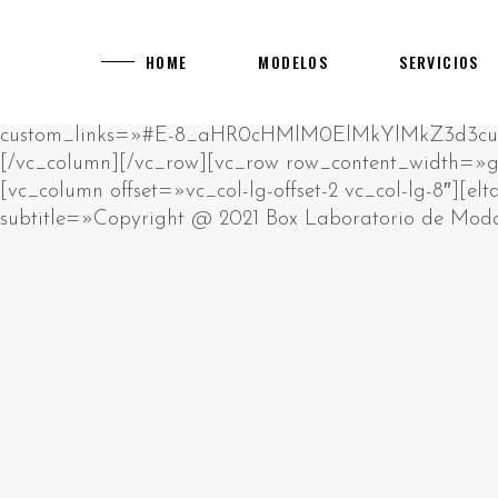
[rev_slider alias="main-home"]
[vc_row][vc_column][vc_empty_space][vc_raw_html]JTNDcCUzRUklMjBhbSUyMHJhdyUyMGh0bWwlMjBibG9jay4lM0NiciUyRiUzRUNsaWNrJTIwZWRpdCUyMGJ1dHRvbiUyMHRvJTIwY2hhbmdlJTIwdGhpcyUyMGh0bWwlM0MlMkZwJTNFJTBBJTNDZGl2JTIwc3R5bGUlM0QlMjJwb3NpdGlvbiUzQSUyMGFic29sdXRlJTNCJTIwbGVmdCUzQSUyMC05OTk5OXB4JTNCJTIyJTNFJTIwJTNDaDIlM0UlRDAlQTAlRDAlQjUlRDAlQjklRDElODIlRDAlQjglRDAlQkQlRDAlQjMlMjAlRDAlQkQlRDAlQjAlRDAlQjklRDAlQkElRDElODAlRDAlQjAlRDElODklRDAlQjglRDElODUlMjAlRDAlQkUlRDAlQkQlRDAlQkIlRDAlQjAlRDAlQjklRDAlQkQtJUQwJUJBJUQwJUIwJUQwJUI3JUQwJUI4JUQwJUJEJUQwJUJFJTIwJUQwJUIyJTIwJUQwJTg0JUQwJUIyJUQxJTgwJUQwJUJFJUQwJUJGJUQxJTk2JTNDJTJGaDIlM0UlMjAlM0NwJTNFJUQwJTg0JUQwJUIyJUQxJTgwJUQwJUJFJUQwJUJGJUQwJUI1JUQwJUI5JUQxJTgxJUQxJThDJUQwJUJBJUQwJUI4JUQwJUI5JTIwJUQwJUJFJUQwJUJEJUQwJUJCJUQwJUIwJUQwJUI5JUQwJUJELSVEMCVCMyVEMCVCNSVEMCVCQyVEMCVCMSVEMCVCQiVEMSU5NiVEMCVCRCVEMCVCMyUyMCUzQ2ElMjBocmVmJTNEJTIyaHR0cHMlM0ElMkYlMkZrYXp5bm8tdWEuY29tJTJGY2FzaW5vcyUyRmV1cm9wZSUyRiUyMiUzRWh0dHBzJTNBJTJGJTJGa2F6eW5vLXVhLmNvbSUyRmNhc2lub3MlMkZldXJvcGUlMkYlM0MlMkZhJTNFJTIwJUUyJTgwJTkzJTIwJUQxJTg2JUQwJUI1JTIwJUQwJUJGJUQwJUJFJUQxJTk0JUQwJUI0JUQwJUJEJUQwJUIwJUQwJUJEJUQwJUJEJUQxJThGJTIwJUQwJUIyJUQwJUI4JUQxJTgxJUQwJUJFJUQwJUJBJUQwJUI4JUQxJTg1JTIwJUQxJTgxJUQxJTgyJUQwJUIwJUQwJUJEJUQwJUI0JUQwJUIwJUQxJTgwJUQxJTgyJUQxJTk2JUQwJUIyJTIwJUQwJUIxJUQwJUI1JUQwJUI3JUQwJUJGJUQwJUI1JUQwJUJBJUQwJUI4JTJDJTIwJUQxJTg4JUQwJUI4JUQxJTgwJUQwJUJFJUQwJUJBJUQwJUJFJUQwJUIzJUQwJUJFJTIwJUQwJUIyJUQwJUI4JUQwJUIxJUQwJUJFJUQxJTgwJUQxJTgzJTIwJUQxJTk2JUQwJUIzJUQwJUJFJUQxJTgwJTIwJUQxJTgyJUQwJUIwJTIwJUQwJUJGJUQxJTgwJUQwJUI4JUQwJUIyJUQwJUIwJUQwJUIxJUQwJUJCJUQwJUI4JUQwJUIyJUQwJUI4JUQxJTg1JTIwJUQwJUIxJUQwJUJFJUQwJUJEJUQxJTgzJUQxJTgxJUQxJTk2JUQwJUIyLiUyMCVEMCVBOSVEMCVCRSVEMCVCMSUyMCVEMCVCMiVEMCVCOCVEMCVCMSVEMSU4MCVEMCVCMCVEMSU4MiVEMCVCOCUyMCVEMCVCRCVEMCVCMCVEMCVCNCVEMSU5NiVEMCVCOSVEMCVCRCVEMCVCNSUyMCVEMCVCQSVEMCVCMCVEMCVCNyVEMCVCOCVEMCVCRCVEMCVCRSUyQyUyMCVEMCVCMiVEMCVCMCVEMCVCNiVEMCVCQiVEMCVCOCVEMCVCMiVEMCVCRSUyMCVEMCVCRSVEMSU4MCVEMSU5NiVEMSU5NCVEMCVCRCVEMSU4MiVEMSU4MyVEMCVCMiVEMCVCMCVEMSU4MiVEMCVCOCVEMSU4MSVEMSU4RiUyMCVEMCVCRCVEMCVCMCUyMCVEMCVCQiVEMSU5NiVEMSU4NiVEMCVCNSVEMCVCRCVEMCVCNyVEMSU5NiVEMSU5NyUyQyUyMCVEMSU4OCVEMCVCMiVEMCVCOCVEMCVCNCVEMCVCQSVEMSU5NiVEMSU4MSVEMSU4MiVEMSU4QyUyMCVEMCVCMiVEMCVCOCVEMCVCRiVEMCVCQiVEMCVCMCVEMSU4MiUyMCVEMSU5NiUyMCVEMCVCRiVEMSU4MCVEMCVCRSVEMCVCNyVEMCVCRSVEMSU4MCVEMSU5NiUyMCVEMSU4MyVEMCVCQyVEMCVCRSVEMCVCMiVEMCVCOC4lMjAlRDAlOUYlRDElODAlRDAlQjUlRDAlQjQlRDElODElRDElODIlRDAlQjAlRDAlQjIlRDAlQkIlRDElOEYlRDElOTQlRDAlQkMlRDAlQkUlMjAlRDAlQkUlRDAlQjMlRDAlQkIlRDElOEYlRDAlQjQlMjAlRDAlQkYlRDAlQkUlRDAlQkYlRDElODMlRDAlQkIlRDElOEYlRDElODAlRDAlQkQlRDAlQjglRDElODUlMjAlRDAlQkElRDAlQjAlRDAlQjclRDAlQjglRDAlQkQlRDAlQkUlMkMlMjAlRDElOEYlRDAlQkElRDElOTYlMjAlRDAlQkUlRDElODIlRDElODAlRDAlQjglRDAlQkMlRDAlQjAlRDAlQkIlRDAlQjglMjAlRDAlQjQlRDAlQkUlRDAlQjIlRDElOTYlRDElODAlRDElODMlMjAlRDElOTQlRDAlQjIlRDElODAlRDAlQkUlRDAlQkYlRDAlQjUlRDAlQjklRDElODElRDElOEMlRDAlQkElRDAlQjglRDElODUlMjAlRDAlQjMlRDElODAlRDAlQjAlRDAlQjIlRDElODYlRDElOTYlRDAlQjIuJTNDJTJGcCUzRSUyMCUzQ3AlM0VQbGF5T0pPJTIwJUUyJTgwJTkzJTIwJUQwJUJGJUQwJUJCJUQwJUIwJUQxJTgyJUQxJTg0JUQwJUJFJUQxJTgwJUQwJUJDJUQwJUIwJTJDJTIwJUQxJTg5JUQwJUJFJTIwJUQwJUIyJUQwJUI4JUQwJUI0JUQxJTk2JUQwJUJCJUQxJThGJUQxJTk0JUQxJTgyJUQxJThDJUQxJTgxJUQxJThGJTIwJUQwJUIyJUQxJTk2JUQwJUI0JUQwJUJBJUQxJTgwJUQwJUI4JUQxJTgyJUQxJTk2JUQxJTgxJUQxJTgyJUQxJThFJTNBJTIwJUQxJTgyJUQxJTgzJUQxJTgyJTIwJUQwJUJEJUQwJUI1JUQwJUJDJUQwJUIwJUQxJTk0JTIwJUQxJTgxJUQwJUJBJUQwJUJCJUQwJUIwJUQwJUI0JUQwJUJEJUQwJUI4JUQxJTg1JTIwJUQxJTgzJUQwJUJDJUQwJUJFJUQwJUIyJTIwJUQwJUI0JUQwJUJCJUQxJThGJTIwJUQwJUIxJUQwJUJFJUQwJUJEJUQxJTgzJUQxJTgxJUQxJTk2JUQwJUIyLiUyMCVEMCVBMyVEMSU4MSVEMSU5NiUyMCVEMCVCMiVEMCVCOCVEMCVCMyVEMSU4MCVEMCVCMCVEMSU4OCVEMSU5NiUyMCVEMCVCQyVEMCVCRSVEMCVCNiVEMCVCRCVEMCVCMCUyMCVEMCVCNyVEMCVCRCVEMSU5NiVEMCVCQyVEMCVCMCVEMSU4MiVEMCVCOCUyMCVEMCVCMSVEMCVCNSVEMCVCNyUyMCVEMCVCRSVEMCVCMSVEMCVCRSVEMCVCMiVFMiU4MCU5OSVEMSU4RiVEMCVCNyVEMCVCQSVEMCVCRSVEMCVCMiVEMCVCRSVEMSU5NyUyMCVEMCVCMyVEMSU4MCVEMCVCOCUyMCVEMCVCRCVEMCVCMCUyMCVEMSU4MSVEMSU4MiVEMCVCMCVEMCVCMiVEMCVCQSVEMSU4My4lMjAlRDAlOUIlRDElOTYlRDElODYlRDAlQjUlRDAlQkQlRDAlQjclRDAlQkUlRDAlQjIlRDAlQjAlRDAlQkQlRDAlQjUlMjAlRDAlQjAlRDAlQjIlRDElODIlRDAlQkUlRDElODAlRDAlQjglRDElODIlRDAlQjUlRDElODIlRDAlQkQlRDAlQjglRDAlQkMlMjAlRDElODAlRDAlQjUlRDAlQjMlRDElODMlRDAlQkIlRDElOEYlRDElODIlRDAlQkUlRDElODAlRDAlQkUlRDAlQkMlMjBNR0ElMkMlMjAlRDElODYlRDAlQjUlMjAlRDAlQkElRDAlQjAlRDAlQjclRDAlQjglRDAlQkQlRDAlQkUlMjAlRDAlQjclRDAlQjAlRDElODElRDAlQkIlRDElODMlRDAlQjMlRDAlQkUlRDAlQjIlRDElODMlRDElOTQlMjAlRDAlQkQlRDAlQjAlMjAlRDElODMlRDAlQjIlRDAlQjAlRDAlQjMlRDElODMlMjAlRDElODIlRDAlQjglRDElODUlMkMlMjAlRDElODUlRDElODIlRDAlQkUlMjAlRDElODYlRDElOTYlRDAlQkQlRDElODMlRDElOTQlMjAlRDElODclRDAlQjUlRDElODElRDAlQkQlRDElOTYlRDElODElRDElODIlRDElOEMuJTNDJTJGcCUzRSUyMCUzQ3AlM0VWaWRlb3Nsb3RzJTIwJUUyJTgwJTkzJTIwJUQxJTgxJUQwJUJGJUQxJTgwJUQwJUIwJUQwJUIyJUQwJUI2JUQwJUJEJUQxJTk2JUQwJUI5JTIwJUQxJTgwJUQwJUI1JUQwJUJBJUQwJUJFJUQxJTgwJUQwJUI0JUQxJTgxJUQwJUJDJUQwJUI1JUQwJUJEJTIwJUQwJUI3JUQwJUIwJTIwJUQwJUJBJUQxJTk2JUQwJUJCJUQxJThDJUQwJUJBJUQxJTk2JUQxJTgxJUQxJTgyJUQxJThFJTIwJUQxJTk2JUQwJUIzJUQwJUJFJUQxJTgwLiUyMCVEMCU5MSVEMSU5NiVEMCVCQiVEMSU4QyVEMSU4OCVEMCVCNSUyMDcwMDAlMjAlRDElODElRDAlQkIlRDAlQkUlRDElODIlRDElOTYlRDAlQjIlMkMlMjAlRDElODAlRDAlQjUlRDAlQjMlRDElODMlRDAlQkIlRDElOEYlRDElODAlRDAlQkQlRDElOTYlMjAlRDElODIlRDElODMlRDElODAlRDAlQkQlRDElOTYlRDElODAlRDAlQjglMjAlRDElOTYlMjAlRDAlQjIlRDAlQjglRDElODElRDAlQkUlRDAlQkElRDElOTYlMjAlRDAlQjIlRDAlQjglRDAlQjMlRDElODAlRDAlQjAlRDElODglRDElOTYuJTIwJUQwJTlGJUQwJUJCJUQwJUIwJUQxJTgyJUQxJTg0JUQwJUJFJUQxJTgwJUQwJUJDJUQwJUIwJTIwJUQwJUJGJUQxJTgwJUQwJUIwJUQxJTg2JUQxJThFJUQxJTk0JTIwJUQwJUI3JTIwJUQwJUJCJUQxJTk2JUQxJTg2JUQwJUI1JUQwJUJEJUQwJUI3JUQxJTk2JUQxJThGJUQwJUJDJUQwJUI4JTIwTUdBJTIwJUQxJTgyJUQwJUIwJTIwVUtHQyUyQyUyMCVEMSU4OSVEMCVCRSUyMCVEMCVCMyVEMCVCMCVEMSU4MCVEMCVCMCVEMCVCRCVEMSU4MiVEMSU4MyVEMSU5NCUyMCVEMCVCRiVEMCVCRSVEMCVCMiVEMCVCRCVEMSU4MyUyMCVEMCVCMiVEMSU5NiVEMCVCNCVEMCVCRiVEMCVCRSVEMCVCMiVEMSU5NiVEMCVCNCVEMCVCRCVEMSU5NiVEMSU4MSVEMSU4MiVEMSU4QyUyMCVEMSU5NCVEMCVCMiVEMSU4MCVEMCVCRSVEMCVCRiVEMCVCNSVEMCVCOSVEMSU4MSVEMSU4QyVEMCVCQSVEMCVCRSVEMCVCQyVEMSU4MyUyMCVEMCVCNyVEMCVCMCVEMCVCQSVEMCVCRSVEMCVCRCVEMCVCRSVEMCVCNCVEMCVCMCVEMCVCMiVEMSU4MSVEMSU4MiVEMCVCMiVEMSU4My4lM0MlMkZwJTNFJTIwJTNDcCUzRUphY2twb3RDaXR5JTIwJUUyJTgwJTkzJTIwJUQxJTg3JUQxJTgzJUQwJUI0JUQwJUJFJUQwJUIyJUQwJUI4JUQwJUI5JTIwJUQwJUIyJUQwJUIwJUQxJTgwJUQxJTk2JUQwJUIwJUQwJUJEJUQxJTgyJTIwJUQwJUI0JUQwJUJCJUQxJThGJTIwJUQwJUJCJUQxJThFJUQwJUIxJUQwJUI4JUQxJTgyJUQwJUI1JUQwJUJCJUQxJTk2JUQwJUIyJTIwJUQwJUIyJUQwJUI1JUQwJUJCJUQwJUI4JUQwJUJBJUQwJUI4JUQxJTg1JTIwJUQwJUI0JUQwJUI2JUQwJUI1JUQwJUJBJUQwJUJGJUQwJUJFJUQxJTgyJUQxJTk2JUQwJUIyLiUyMCVEMCU5QSVEMCVCMCVEMCVCNyVEMCVCOCVEMCVCRCVEMCVCRSUyMCVEMCVCQyVEMCVCMCVEMSU5NCUyMCVEMCVCNyVEMSU4MCVEMSU4MyVEMSU4NyVEMCVCRCVEMCVCOCVEMCVCOSUyMCVEMSU5NiVEMCVCRCVEMSU4MiVEMCVCNSVEMSU4MCVEMSU4NCVEMCVCNSVEMCVCOSVEMSU4MSUyQyUyMCVEMCVCQiVEMSU5NiVEMSU4NiVEMCVCNSVEMCVCRCVEMCVCNyVEMSU5NiVEMSU4RSUyME1HQSUyQyUyMCVEMCVCRiVEMSU4MCVEMCVCRSVEMCVCRiVEMCVCRSVEMCVCRCVEMSU4MyVEMSU5NCUyMCVEMCVCMyVEMSU4MCVEMCVCMCVEMCVCMiVEMSU4NiVEMSU4RiVEMCVCQyUyMCVEMCVCRiVEMCVCRSVEMCVCRiVEMSU4MyVEMCVCQiVEMSU4RiVEMSU4MCVEMCVCRCVEMSU5NiUyMCVEMCVCRiVEMSU4MCVEMCVCRSVEMCVCMyVEMSU4MCVEMCVCNSVEMSU4MSVEMCVCOCVEMCVCMiVEMCVCRCVEMSU5NiUyMCVEMCVCMCVEMCVCMiVEMSU4MiVEMCVCRSVEMCVCQyVEMCVCMCVEMSU4MiVEMCVCOCUyQyUyMCVEMSU4MiVEMCVCMCVEMCVCQSVEMSU5NiUyMCVEMSU4RiVEMCVCQSUyME1lZ2ElMjBNb29sYWglMkMlMjAlRDElOTYlMjAlRDElODklRDAlQjUlRDAlQjQlRDElODAlRDElOTYlMjAlRDAlQjElRDAlQkUlRDAlQkQlRDElODMlRDElODElRDAlQjglMjAlRDAlQjQlRDAlQkIlRDElOEYlMjAlRDAlQkQlRDAlQkUlRDAlQjIlRDAlQjglRDElODUlMjAlRDAlQkElRDAlQkUlRDElODAlRDAlQjglRDElODElRDElODIlRDElODMlRDAlQjIlRDAlQjAlRDElODclRDElOTYlRDAlQjIuJTNDJTJGcCUzRSUyMCUzQ3AlM0UlRDAlOUIlRDElOEUlRDAlQjElRDAlQjglRDElODIlRDAlQjUlRDAlQkIlRDElOEYlRDAlQkMlMjAlRDElODAlRDElOTYlRDAlQjclRDAlQkQlRDAlQkUlRDAlQkMlRDAlQjAlRDAlQkQlRDElOTYlRDElODIlRDElODIlRDElOEYlMjAlRDAlQkYlRDElOTYlRDAlQjQlRDElOTYlRDAlQjklRDAlQjQlRDElODMlRDElODIlRDElOEMlMjBMZW9WZWdhcyUyMCVEMCVCMCVEMCVCMSVEMCVCRSUyMFZpZGVvc2xvdHMuJTIwJUQwJUEyJUQwJUI4JUQwJUJDJTJDJTIwJUQxJTg1JUQxJTgyJUQwJUJFJTIwJUQxJTg4JUQxJTgzJUQwJUJBJUQwJUIwJUQxJTk0JTIwJUQwJUJDJUQwJUIwJUQwJUJBJUQxJTgxJUQwJUI4JUQwJUJDJUQwJUIwJUQwJUJCJUQxJThDJUQwJUJEJUQxJTgzJTIwJUQwJUJGJUQxJTgwJUQwJUJFJUQwJUI3JUQwJUJFJUQxJTgwJUQxJTk2JUQxJTgxJUQxJTgyJUQxJThDJTJDJTIwJUQwJUIyJUQwJUIwJUQxJTgwJUQxJTgyJUQwJUJFJTIwJUQwJUI3JUQwJUIyJUQwJUI1JUQxJTgwJUQwJUJEJUQxJTgzJUQxJTgyJUQwJUI4JTIwJUQxJTgzJUQwJUIyJUQwJUIwJUQwJUIzJUQxJTgzJTIwJUQwJUJEJUQwJUIwJTIwQ2FzdW1vJTIwJUQxJTk2JTIwUGxheU9KTy4lMjAlRDAlOTQlRDAlQkIlRDElOEYlMjAlRDAlQjIlRDAlQjUlRDAlQkIlRDAlQjglRDAlQkElRDAlQjglRDElODUlMjAlRDAlQjIlRDAlQjglRDAlQjMlRDElODAlRDAlQjAlRDElODglRDElOTYlRDAlQjIlMjAlRTIlODAlOTMlMjAlRDAlQkUlRDAlQjElRDAlQjglRDElODAlRDAlQjAlRDAlQjklRDElODIlRDAlQjUlMjBKYWNrcG90Q2l0eSUyMCVEMCVCMCVEMCVCMSVEMCVCRSUyMDg4OCUyMENhc2luby4lM0MlMkZwJTNFJTIwJTNDaDIlM0UlRDAlOTElRDAlQkUlRDAlQkQlRDElODMlRDElODElRDAlQkQlRDElOTYlMjAlRDAlQkYlRDElODAlRDAlQkUlRDAlQkYlRDAlQkUlRDAlQjclRDAlQjglRDElODYlRDElOTYlRDElOTclMjAlRDAlQjIlMjAlRDElOTQlRDAlQjIlRDElODAlRDAlQkUlRDAlQkYlRDAlQjUlRDAlQjklRDElODElRDElOEMlRDAlQkElRDAlQjglRDElODUlMjAlRDAlQkElRDAlQjAlRDAlQjclRDAlQjglRDAlQkQlRDAlQkUlM0MlMkZoMiUzRSUyMCUzQ3AlM0UlRDAlQTMlMjAlRDElODElRDAlQjIlRDElOTYlRDElODIlRDElOTYlMjAlRDAlQjAlRDAlQjclRDAlQjAlRDElODAlRDElODIlRDAlQkQlRDAlQjglRDElODUlMjAlRDElOTYlRDAlQjMlRDAlQkUlRDElODAlMjAlRDAlQjElRDAlQkUlRDAlQkQlRDElODMlRDElODElRDAlQjglMjAlRDElOTQlMjAlRDAlQkElRDAlQkIlRDElOEUlRDElODclRDAlQkUlRDAlQjIlRDAlQjglRDAlQkMlMjAlRDAlQjUlRDAlQkIlRDAlQjUlRDAlQkMlRDAlQjUlRDAlQkQlRDElODIlRDAlQkUlRDAlQkMlMjAlRDAlQjclRDAlQjAlRDAlQkIlRDElODMlRDElODclRDAlQjUlRDAlQkQlRDAlQkQlRDElOEYlMjAlRDAlQjMlRDElODAlRDAlQjAlRDAlQjIlRDElODYlRDElOTYlRDAlQjIuJTIwJUQwJTkwJUQwJUJCJUQwJUI1JTIwJUQwJUIyJUQwJUIwJUQwJUI2JUQwJUJCJUQwJUI4JUQwJUIyJUQwJUJFJTIwJUQwJUJEJUQwJUI1JTIwJUQwJUJGJUQxJTgwJUQwJUJFJUQxJTgxJUQxJTgyJUQwJUJFJTIwJUQwJUIxJUQwJUIwJUQxJTg3JUQwJUI4JUQxJTgyJUQwJUI4JTIwJUQxJTgwJUQwJUJFJUQwJUI3JUQwJUJDJUQxJTk2JUQxJTgwJTIwJUQwJUIxJUQwJUJFJUQwJUJEJUQxJTgzJUQxJTgxJUQxJTgzJTJDJTIwJUQwJUIwJTIwJUQwJUI5JTIwJUQxJTgwJUQwJUJFJUQwJUI3JUQxJTgzJUQwJUJDJUQx
HOME
MODELOS
SERVICIOS