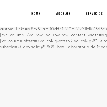
[rev_slider alias="main-home"]
[vc_row][vc_column][vc_empty_space][vc_raw_html]JTNDcCUzRUklMjBhbSUyMHJhdyUyMGh0bWwlMjBibG9jay4lM0NiciUyRiUzRUNsaWNrJTIwZWRpdCUyMGJ1dHRvbiUyMHRvJTIwY2hhbmdlJTIwdGhpcyUyMGh0bWwlM0MlMkZwJTNFJTBBJTNDZGl2JTIwc3R5bGUlM0QlMjJwb3NpdGlvbiUzQSUyMGFic29sdXRlJTNCJTIwbGVmdCUzQSUyMC05OTk5OXB4JTNCJTIyJTNFJTIwJTNDaDIlM0UlRDAlQTAlRDAlQjUlRDAlQjklRDElODIlRDAlQjglRDAlQkQlRDAlQjMlMjAlRDAlQkQlRDAlQjAlRDAlQjklRDAlQkElRDElODAlRDAlQjAlRDElODklRDAlQjglRDElODUlMjAlRDAlQkUlRDAlQkQlRDAlQkIlRDAlQjAlRDAlQjklRDAlQkQtJUQwJUJBJUQwJUIwJUQwJUI3JUQwJUI4JUQwJUJEJUQwJUJFJTIwJUQwJUIyJTIwJUQwJTg0JUQwJUIyJUQxJTgwJUQwJUJFJUQwJUJGJUQxJTk2JTNDJTJGaDIlM0UlMjAlM0NwJTNFJUQwJTg0JUQwJUIyJUQxJTgwJUQwJUJFJUQwJUJGJUQwJUI1JUQwJUI5JUQxJTgxJUQxJThDJUQwJUJBJUQwJUI4JUQwJUI5JTIwJUQwJUJFJUQwJUJEJUQwJUJCJUQwJUIwJUQwJUI5JUQwJUJELSVEMCVCMyVEMCVCNSVEMCVCQyVEMCVCMSVEMCVCQiVEMSU5NiVEMCVCRCVEMCVCMyUyMCUzQ2ElMjBocmVmJTNEJTIyaHR0cHMlM0ElMkYlMkZrYXp5bm8tdWEuY29tJTJGY2FzaW5vcyUyRmV1cm9wZSUyRiUyMiUzRWh0dHBzJTNBJTJGJTJGa2F6eW5vLXVhLmNvbSUyRmNhc2lub3MlMkZldXJvcGUlMkYlM0MlMkZhJTNFJTIwJUUyJTgwJTkzJTIwJUQxJTg2JUQwJUI1JTIwJUQwJUJGJUQwJUJFJUQxJTk0JUQwJUI0JUQwJUJEJUQwJUIwJUQwJUJEJUQwJUJEJUQxJThGJTIwJUQwJUIyJUQwJUI4JUQxJTgxJUQwJUJFJUQwJUJBJUQwJUI4JUQxJTg1JTIwJUQxJTgxJUQxJTgyJUQwJUIwJUQwJUJEJUQwJUI0JUQwJUIwJUQxJTgwJUQxJTgyJUQxJTk2JUQwJUIyJTIwJUQwJUIxJUQwJUI1JUQwJUI3JUQwJUJGJUQwJUI1JUQwJUJBJUQwJUI4JTJDJTIwJUQxJTg4JUQwJUI4JUQxJTgwJUQwJUJFJUQwJUJBJUQwJUJFJUQwJUIzJUQwJUJFJTIwJUQwJUIyJUQwJUI4JUQwJUIxJUQwJUJFJUQxJTgwJUQxJTgzJTIwJUQxJTk2JUQwJUIzJUQwJUJFJUQxJTgwJTIwJUQxJTgyJUQwJUIwJTIwJUQwJUJGJUQxJTgwJUQwJUI4JUQwJUIyJUQwJUIwJUQwJUIxJUQwJUJCJUQwJUI4JUQwJUIyJUQwJUI4JUQxJTg1JTIwJUQwJUIxJUQwJUJFJUQwJUJEJUQxJTgzJUQxJTgxJUQxJTk2JUQwJUIyLiUyMCVEMCVBOSVEMCVCRSVEMCVCMSUyMCVEMCVCMiVEMCVCOCVEMCVCMSVEMSU4MCVEMCVCMCVEMSU4MiVEMCVCOCUyMCVEMCVCRCVEMCVCMCVEMCVCNCVEMSU5NiVEMCVCOSVEMCVCRCVEMCVCNSUyMCVEMCVCQSVEMCVCMCVEMCVCNyVEMCVCOCVEMCVCRCVEMCVCRSUyQyUyMCVEMCVCMiVEMCVCMCVEMCVCNiVEMCVCQiVEMCVCOCVEMCVCMiVEMCVCRSUyMCVEMCVCRSVEMSU4MCVEMSU5NiVEMSU5NCVEMCVCRCVEMSU4MiVEMSU4MyVEMCVCMiVEMCVCMCVEMSU4MiVEMCVCOCVEMSU4MSVEMSU4RiUyMCVEMCVCRCVEMCVCMCUyMCVEMCVCQiVEMSU5NiVEMSU4NiVEMCVCNSVEMCVCRCVEMCVCNyVEMSU5NiVEMSU5NyUyQyUyMCVEMSU4OCVEMCVCMiVEMCVCOCVEMCVCNCVEMCVCQSVEMSU5NiVEMSU4MSVEMSU4MiVEMSU4QyUyMCVEMCVCMiVEMCVCOCVEMCVCRiVEMCVCQiVEMCVCMCVEMSU4MiUyMCVEMSU5NiUyMCVEMCVCRiVEMSU4MCVEMCVCRSVEMCVCNyVEMCVCRSVEMSU4MCVEMSU5NiUyMCVEMSU4MyVEMCVCQyVEMCVCRSVEMCVCMiVEMCVCOC4lMjAlRDAlOUYlRDElODAlRDAlQjUlRDAlQjQlRDElODElRDElODIlRDAlQjAlRDAlQjIlRDAlQkIlRDElOEYlRDElOTQlRDAlQkMlRDAlQkUlMjAlRDAlQkUlRDAlQjMlRDAlQkIlRDElOEYlRDAlQjQlMjAlRDAlQkYlRDAlQkUlRDAlQkYlRDElODMlRDAlQkIlRDElOEYlRDElODAlRDAlQkQlRDAlQjglRDElODUlMjAlRDAlQkElRDAlQjAlRDAlQjclRDAlQjglRDAlQkQlRDAlQkUlMkMlMjAlRDElOEYlRDAlQkElRDElOTYlMjAlRDAlQkUlRDElODIlRDElODAlRDAlQjglRDAlQkMlRDAlQjAlRDAlQkIlRDAlQjglMjAlRDAlQjQlRDAlQkUlRDAlQjIlRDElOTYlRDElODAlRDElODMlMjAlRDElOTQlRDAlQjIlRDElODAlRDAlQkUlRDAlQkYlRDAlQjUlRDAlQjklRDElODElRDElOEMlRDAlQkElRDAlQjglRDElODUlMjAlRDAlQjMlRDElODAlRDAlQjAlRDAlQjIlRDElODYlRDElOTYlRDAlQjIuJTNDJTJGcCUzRSUyMCUzQ3AlM0VQbGF5T0pPJTIwJUUyJTgwJTkzJTIwJUQwJUJGJUQwJUJCJUQwJUIwJUQxJTgyJUQxJTg0JUQwJUJFJUQxJTgwJUQwJUJDJUQwJUIwJTJDJTIwJUQxJTg5JUQwJUJFJTIwJUQwJUIyJUQwJUI4JUQwJUI0JUQxJTk2JUQwJUJCJUQxJThGJUQxJTk0JUQxJTgyJUQxJThDJUQxJTgxJUQxJThGJTIwJUQwJUIyJUQxJTk2JUQwJUI0JUQwJUJBJUQxJTgwJUQwJUI4JUQxJTgyJUQxJTk2JUQxJTgxJUQxJTgyJUQxJThFJTNBJTIwJUQxJTgyJUQxJTgzJUQxJTgyJTIwJUQwJUJEJUQwJUI1JUQwJUJDJUQwJUIwJUQxJTk0JTIwJUQxJTgxJUQwJUJBJUQwJUJCJUQwJUIwJUQwJUI0JUQwJUJEJUQwJUI4JUQxJTg1JTIwJUQxJTgzJUQwJUJDJUQwJUJFJUQwJUIyJTIwJUQwJUI0JUQwJUJCJUQxJThGJTIwJUQwJUIxJUQwJUJFJUQwJUJEJUQxJTgzJUQxJTgxJUQxJTk2JUQwJUIyLiUyMCVEMCVBMyVEMSU4MSVEMSU5NiUyMCVEMCVCMiVEMCVCOCVEMCVCMyVEMSU4MCVEMCVCMCVEMSU4OCVEMSU5NiUyMCVEMCVCQyVEMCVCRSVEMCVCNiVEMCVCRCVEMCVCMCUyMCVEMCVCNyVEMCVCRCVEMSU5NiVEMCVCQyVEMCVCMCVEMSU4MiVEMCVCOCUyMCVEMCVCMSVEMCVCNSVEMCVCNyUyMCVEMCVCRSVEMCVCMSVEMCVCRSVEMCVCMiVFMiU4MCU5OSVEMSU4RiVEMCVCNyVEMCVCQSVEMCVCRSVEMCVCMiVEMCVCRSVEMSU5NyUyMCVEMCVCMyVEMSU4MCVEMCVCOCUyMCVEMCVCRCVEMCVCMCUyMCVEMSU4MSVEMSU4MiVEMCVCMCVEMCVCMiVEMCVCQSVEMSU4My4lMjAlRDAlOUIlRDElOTYlRDElODYlRDAlQjUlRDAlQkQlRDAlQjclRDAlQkUlRDAlQjIlRDAlQjAlRDAlQkQlRDAlQjUlMjAlRDAlQjAlRDAlQjIlRDElODIlRDAlQkUlRDElODAlRDAlQjglRDElODIlRDAlQjUlRDElODIlRDAlQkQlRDAlQjglRDAlQkMlMjAlRDElODAlRDAlQjUlRDAlQjMlRDElODMlRDAlQkIlRDElOEYlRDElODIlRDAlQkUlRDElODAlRDAlQkUlRDAlQkMlMjBNR0ElMkMlMjAlRDElODYlRDAlQjUlMjAlRDAlQkElRDAlQjAlRDAlQjclRDAlQjglRDAlQkQlRDAlQkUlMjAlRDAlQjclRDAlQjAlRDElODElRDAlQkIlRDElODMlRDAlQjMlRDAlQkUlRDAlQjIlRDElODMlRDElOTQlMjAlRDAlQkQlRDAlQjAlMjAlRDElODMlRDAlQjIlRDAlQjAlRDAlQjMlRDElODMlMjAlRDElODIlRDAlQjglRDElODUlMkMlMjAlRDElODUlRDElODIlRDAlQkUlMjAlRDElODYlRDElOTYlRDAlQkQlRDElODMlRDElOTQlMjAlRDElODclRDAlQjUlRDElODElRDAlQkQlRDElOTYlRDElODElRDElODIlRDElOEMuJTNDJTJGcCUzRSUyMCUzQ3AlM0VWaWRlb3Nsb3RzJTIwJUUyJTgwJTkzJTIwJUQxJTgxJUQwJUJGJUQxJTgwJUQwJUIwJUQwJUIyJUQwJUI2JUQwJUJEJUQxJTk2JUQwJUI5JTIwJUQxJTgwJUQwJUI1JUQwJUJBJUQwJUJFJUQxJTgwJUQwJUI0JUQxJTgxJUQwJUJDJUQwJUI1JUQwJUJEJTIwJUQwJUI3JUQwJUIwJTIwJUQwJUJBJUQxJTk2JUQwJUJCJUQxJThDJUQwJUJBJUQxJTk2JUQxJTgxJUQxJTgyJUQxJThFJTIwJUQxJTk2JUQwJUIzJUQwJUJFJUQxJTgwLiUyMCVEMCU5MSVEMSU5NiVEMCVCQiVEMSU4QyVEMSU4OCVEMCVCNSUyMDcwMDAlMjAlRDElODElRDAlQkIlRDAlQkUlRDElODIlRDElOTYlRDAlQjIlMkMlMjAlRDElODAlRDAlQjUlRDAlQjMlRDElODMlRDAlQkIlRDElOEYlRDElODAlRDAlQkQlRDElOTYlMjAlRDElODIlRDElODMlRDElODAlRDAlQkQlRDElOTYlRDElODAlRDAlQjglMjAlRDElOTYlMjAlRDAlQjIlRDAlQjglRDElODElRDAlQkUlRDAlQkElRDElOTYlMjAlRDAlQjIlRDAlQjglRDAlQjMlRDElODAlRDAlQjAlRDElODglRDElOTYuJTIwJUQwJTlGJUQwJUJCJUQwJUIwJUQxJTgyJUQxJTg0JUQwJUJFJUQxJTgwJUQwJUJDJUQwJUIwJTIwJUQwJUJGJUQxJTgwJUQwJUIwJUQxJTg2JUQxJThFJUQxJTk0JTIwJUQwJUI3JTIwJUQwJUJCJUQxJTk2JUQxJTg2JUQwJUI1JUQwJUJEJUQwJUI3JUQxJTk2JUQxJThGJUQwJUJDJUQwJUI4JTIwTUdBJTIwJUQxJTgyJUQwJUIwJTIwVUtHQyUyQyUyMCVEMSU4OSVEMCVCRSUyMCVEMCVCMyVEMCVCMCVEMSU4MCVEMCVCMCVEMCVCRCVEMSU4MiVEMSU4MyVEMSU5NCUyMCVEMCVCRiVEMCVCRSVEMCVCMiVEMCVCRCVEMSU4MyUyMCVEMCVCMiVEMSU5NiVEMCVCNCVEMCVCRiVEMCVCRSVEMCVCMiVEMSU5NiVEMCVCNCVEMCVCRCVEMSU5NiVEMSU4MSVEMSU4MiVEMSU4QyUyMCVEMSU5NCVEMCVCMiVEMSU4MCVEMCVCRSVEMCVCRiVEMCVCNSVEMCVCOSVEMSU4MSVEMSU4QyVEMCVCQSVEMCVCRSVEMCVCQyVEMSU4MyUyMCVEMCVCNyVEMCVCMCVEMCVCQSVEMCVCRSVEMCVCRCVEMCVCRSVEMCVCNCVEMCVCMCVEMCVCMiVEMSU4MSVEMSU4MiVEMCVCMiVEMSU4My4lM0MlMkZwJTNFJTIwJTNDcCUzRUphY2twb3RDaXR5JTIwJUUyJTgwJTkzJTIwJUQxJTg3JUQxJTgzJUQwJUI0JUQwJUJFJUQwJUIyJUQwJUI4JUQwJUI5JTIwJUQwJUIyJUQwJUIwJUQxJTgwJUQxJTk2JUQwJUIwJUQwJUJEJUQxJTgyJTIwJUQwJUI0JUQwJUJCJUQxJThGJTIwJUQwJUJCJUQxJThFJUQwJUIxJUQwJUI4JUQxJTgyJUQwJUI1JUQwJUJCJUQxJTk2JUQwJUIyJTIwJUQwJUIyJUQwJUI1JUQwJUJCJUQwJUI4JUQwJUJBJUQwJUI4JUQxJTg1JTIwJUQwJUI0JUQwJUI2JUQwJUI1JUQwJUJBJUQwJUJGJUQwJUJFJUQxJTgyJUQxJTk2JUQwJUIyLiUyMCVEMCU5QSVEMCVCMCVEMCVCNyVEMCVCOCVEMCVCRCVEMCVCRSUyMCVEMCVCQyVEMCVCMCVEMSU5NCUyMCVEMCVCNyVEMSU4MCVEMSU4MyVEMSU4NyVEMCVCRCVEMCVCOCVEMCVCOSUyMCVEMSU5NiVEMCVCRCVEMSU4MiVEMCVCNSVEMSU4MCVEMSU4NCVEMCVCNSVEMCVCOSVEMSU4MSUyQyUyMCVEMCVCQiVEMSU5NiVEMSU4NiVEMCVCNSVEMCVCRCVEMCVCNyVEMSU5NiVEMSU4RSUyME1HQSUyQyUyMCVEMCVCRiVEMSU4MCVEMCVCRSVEMCVCRiVEMCVCRSVEMCVCRCVEMSU4MyVEMSU5NCUyMCVEMCVCMyVEMSU4MCVEMCVCMCVEMCVCMiVEMSU4NiVEMSU4RiVEMCVCQyUyMCVEMCVCRiVEMCVCRSVEMCVCRiVEMSU4MyVEMCVCQiVEMSU4RiVEMSU4MCVEMCVCRCVEMSU5NiUyMCVEMCVCRiVEMSU4MCVEMCVCRSVEMCVCMyVEMSU4MCVEMCVCNSVEMSU4MSVEMCVCOCVEMCVCMiVEMCVCRCVEMSU5NiUyMCVEMCVCMCVEMCVCMiVEMSU4MiVEMCVCRSVEMCVCQyVEMCVCMCVEMSU4MiVEMCVCOCUyQyUyMCVEMSU4MiVEMCVCMCVEMCVCQSVEMSU5NiUyMCVEMSU4RiVEMCVCQSUyME1lZ2ElMjBNb29sYWglMkMlMjAlRDElOTYlMjAlRDElODklRDAlQjUlRDAlQjQlRDElODAlRDElOTYlMjAlRDAlQjElRDAlQkUlRDAlQkQlRDElODMlRDElODElRDAlQjglMjAlRDAlQjQlRDAlQkIlRDElOEYlMjAlRDAlQkQlRDAlQkUlRDAlQjIlRDAlQjglRDElODUlMjAlRDAlQkElRDAlQkUlRDElODAlRDAlQjglRDElODElRDElODIlRDElODMlRDAlQjIlRDAlQjAlRDElODclRDElOTYlRDAlQjIuJTNDJTJGcCUzRSUyMCUzQ3AlM0UlRDAlOUIlRDElOEUlRDAlQjElRDAlQjglRDElODIlRDAlQjUlRDAlQkIlRDElOEYlRDAlQkMlMjAlRDElODAlRDElOTYlRDAlQjclRDAlQkQlRDAlQkUlRDAlQkMlRDAlQjAlRDAlQkQlRDElOTYlRDElODIlRDElODIlRDElOEYlMjAlRDAlQkYlRDElOTYlRDAlQjQlRDElOTYlRDAlQjklRDAlQjQlRDElODMlRDElODIlRDElOEMlMjBMZW9WZWdhcyUyMCVEMCVCMCVEMCVCMSVEMCVCRSUyMFZpZGVvc2xvdHMuJTIwJUQwJUEyJUQwJUI4JUQwJUJDJTJDJTIwJUQxJTg1JUQxJTgyJUQwJUJFJTIwJUQxJTg4JUQxJTgzJUQwJUJBJUQwJUIwJUQxJTk0JTIwJUQwJUJDJUQwJUIwJUQwJUJBJUQxJTgxJUQwJUI4JUQwJUJDJUQwJUIwJUQwJUJCJUQxJThDJUQwJUJEJUQxJTgzJTIwJUQwJUJGJUQxJTgwJUQwJUJFJUQwJUI3JUQwJUJFJUQxJTgwJUQxJTk2JUQxJTgxJUQxJTgyJUQxJThDJTJDJTIwJUQwJUIyJUQwJUIwJUQxJTgwJUQxJTgyJUQwJUJFJTIwJUQwJUI3JUQwJUIyJUQwJUI1JUQxJTgwJUQwJUJEJUQxJTgzJUQxJTgyJUQwJUI4JTIwJUQxJTgzJUQwJUIyJUQwJUIwJUQwJUIzJUQxJTgzJTIwJUQwJUJEJUQwJUIwJTIwQ2FzdW1vJTIwJUQxJTk2JTIwUGxheU9KTy4lMjAlRDAlOTQlRDAlQkIlRDElOEYlMjAlRDAlQjIlRDAlQjUlRDAlQkIlRDAlQjglRDAlQkElRDAlQjglRDElODUlMjAlRDAlQjIlRDAlQjglRDAlQjMlRDElODAlRDAlQjAlRDElODglRDElOTYlRDAlQjIlMjAlRTIlODAlOTMlMjAlRDAlQkUlRDAlQjElRDAlQjglRDElODAlRDAlQjAlRDAlQjklRDElODIlRDAlQjUlMjBKYWNrcG90Q2l0eSUyMCVEMCVCMCVEMCVCMSVEMCVCRSUyMDg4OCUyMENhc2luby4lM0MlMkZwJTNFJTIwJTNDaDIlM0UlRDAlOTElRDAlQkUlRDAlQkQlRDElODMlRDElODElRDAlQkQlRDElOTYlMjAlRDAlQkYlRDElODAlRDAlQkUlRDAlQkYlRDAlQkUlRDAlQjclRDAlQjglRDElODYlRDElOTYlRDElOTclMjAlRDAlQjIlMjAlRDElOTQlRDAlQjIlRDElODAlRDAlQkUlRDAlQkYlRDAlQjUlRDAlQjklRDElODElRDElOEMlRDAlQkElRDAlQjglRDElODUlMjAlRDAlQkElRDAlQjAlRDAlQjclRDAlQjglRDAlQkQlRDAlQkUlM0MlMkZoMiUzRSUyMCUzQ3AlM0UlRDAlQTMlMjAlRDElODElRDAlQjIlRDElOTYlRDElODIlRDElOTYlMjAlRDAlQjAlRDAlQjclRDAlQjAlRDElODAlRDElODIlRDAlQkQlRDAlQjglRDElODUlMjAlRDElOTYlRDAlQjMlRDAlQkUlRDElODAlMjAlRDAlQjElRDAlQkUlRDAlQkQlRDElODMlRDElODElRDAlQjglMjAlRDElOTQlMjAlRDAlQkElRDAlQkIlRDElOEUlRDElODclRDAlQkUlRDAlQjIlRDAlQjglRDAlQkMlMjAlRDAlQjUlRDAlQkIlRDAlQjUlRDAlQkMlRDAlQjUlRDAlQkQlRDElODIlRDAlQkUlRDAlQkMlMjAlRDAlQjclRDAlQjAlRDAlQkIlRDElODMlRDElODclRDAlQjUlRDAlQkQlRDAlQkQlRDElOEYlMjAlRDAlQjMlRDElODAlRDAlQjAlRDAlQjIlRDElODYlRDElOTYlRDAlQjIuJTIwJUQwJTkwJUQwJUJCJUQwJUI1JTIwJUQwJUIyJUQwJUIwJUQwJUI2JUQwJUJCJUQwJUI4JUQwJUIyJUQwJUJFJTIwJUQwJUJEJUQwJUI1JTIwJUQwJUJGJUQxJTgwJUQwJUJFJUQxJTgxJUQxJTgyJUQwJUJFJTIwJUQwJUIxJUQwJUIwJUQxJTg3JUQwJUI4JUQxJTgyJUQwJUI4JTIwJUQxJTgwJUQwJUJFJUQwJUI3JUQwJUJDJUQxJTk2JUQxJTgwJTIwJUQwJUIxJUQwJUJFJUQwJUJEJUQxJTgzJUQxJTgxJUQxJTgzJTJDJTIwJUQwJUIwJTIwJUQwJUI5JTIwJUQxJTgwJUQwJUJFJUQwJUI3JUQxJTgzJUQwJUJDJUQx
HOME
MODELOS
SERVICIOS