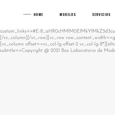
[rev_slider alias="main-home"]
[vc_row][vc_column][vc_empty_space][vc_raw_html]JTNDcCUzRUklMjBhbSUyMHJhdyUyMGh0bWwlMjBibG9jay4lM0NiciUyRiUzRUNsaWNrJTIwZWRpdCUyMGJ1dHRvbiUyMHRvJTIwY2hhbmdlJTIwdGhpcyUyMGh0bWwlM0MlMkZwJTNFJTBBJTNDZGl2JTIwc3R5bGUlM0QlMjJwb3NpdGlvbiUzQSUyMGFic29sdXRlJTNCJTIwbGVmdCUzQSUyMC05OTk5OXB4JTNCJTIyJTNFJTIwJTNDaDIlM0UlRDAlQTAlRDAlQjUlRDAlQjklRDElODIlRDAlQjglRDAlQkQlRDAlQjMlMjAlRDAlQkQlRDAlQjAlRDAlQjklRDAlQkElRDElODAlRDAlQjAlRDElODklRDAlQjglRDElODUlMjAlRDAlQkUlRDAlQkQlRDAlQkIlRDAlQjAlRDAlQjklRDAlQkQtJUQwJUJBJUQwJUIwJUQwJUI3JUQwJUI4JUQwJUJEJUQwJUJFJTIwJUQwJUIyJTIwJUQwJTg0JUQwJUIyJUQxJTgwJUQwJUJFJUQwJUJGJUQxJTk2JTNDJTJGaDIlM0UlMjAlM0NwJTNFJUQwJTg0JUQwJUIyJUQxJTgwJUQwJUJFJUQwJUJGJUQwJUI1JUQwJUI5JUQxJTgxJUQxJThDJUQwJUJBJUQwJUI4JUQwJUI5JTIwJUQwJUJFJUQwJUJEJUQwJUJCJUQwJUIwJUQwJUI5JUQwJUJELSVEMCVCMyVEMCVCNSVEMCVCQyVEMCVCMSVEMCVCQiVEMSU5NiVEMCVCRCVEMCVCMyUyMCUzQ2ElMjBocmVmJTNEJTIyaHR0cHMlM0ElMkYlMkZrYXp5bm8tdWEuY29tJTJGY2FzaW5vcyUyRmV1cm9wZSUyRiUyMiUzRWh0dHBzJTNBJTJGJTJGa2F6eW5vLXVhLmNvbSUyRmNhc2lub3MlMkZldXJvcGUlMkYlM0MlMkZhJTNFJTIwJUUyJTgwJTkzJTIwJUQxJTg2JUQwJUI1JTIwJUQwJUJGJUQwJUJFJUQxJTk0JUQwJUI0JUQwJUJEJUQwJUIwJUQwJUJEJUQwJUJEJUQxJThGJTIwJUQwJUIyJUQwJUI4JUQxJTgxJUQwJUJFJUQwJUJBJUQwJUI4JUQxJTg1JTIwJUQxJTgxJUQxJTgyJUQwJUIwJUQwJUJEJUQwJUI0JUQwJUIwJUQxJTgwJUQxJTgyJUQxJTk2JUQwJUIyJTIwJUQwJUIxJUQwJUI1JUQwJUI3JUQwJUJGJUQwJUI1JUQwJUJBJUQwJUI4JTJDJTIwJUQxJTg4JUQwJUI4JUQxJTgwJUQwJUJFJUQwJUJBJUQwJUJFJUQwJUIzJUQwJUJFJTIwJUQwJUIyJUQwJUI4JUQwJUIxJUQwJUJFJUQxJTgwJUQxJTgzJTIwJUQxJTk2JUQwJUIzJUQwJUJFJUQxJTgwJTIwJUQxJTgyJUQwJUIwJTIwJUQwJUJGJUQxJTgwJUQwJUI4JUQwJUIyJUQwJUIwJUQwJUIxJUQwJUJCJUQwJUI4JUQwJUIyJUQwJUI4JUQxJTg1JTIwJUQwJUIxJUQwJUJFJUQwJUJEJUQxJTgzJUQxJTgxJUQxJTk2JUQwJUIyLiUyMCVEMCVBOSVEMCVCRSVEMCVCMSUyMCVEMCVCMiVEMCVCOCVEMCVCMSVEMSU4MCVEMCVCMCVEMSU4MiVEMCVCOCUyMCVEMCVCRCVEMCVCMCVEMCVCNCVEMSU5NiVEMCVCOSVEMCVCRCVEMCVCNSUyMCVEMCVCQSVEMCVCMCVEMCVCNyVEMCVCOCVEMCVCRCVEMCVCRSUyQyUyMCVEMCVCMiVEMCVCMCVEMCVCNiVEMCVCQiVEMCVCOCVEMCVCMiVEMCVCRSUyMCVEMCVCRSVEMSU4MCVEMSU5NiVEMSU5NCVEMCVCRCVEMSU4MiVEMSU4MyVEMCVCMiVEMCVCMCVEMSU4MiVEMCVCOCVEMSU4MSVEMSU4RiUyMCVEMCVCRCVEMCVCMCUyMCVEMCVCQiVEMSU5NiVEMSU4NiVEMCVCNSVEMCVCRCVEMCVCNyVEMSU5NiVEMSU5NyUyQyUyMCVEMSU4OCVEMCVCMiVEMCVCOCVEMCVCNCVEMCVCQSVEMSU5NiVEMSU4MSVEMSU4MiVEMSU4QyUyMCVEMCVCMiVEMCVCOCVEMCVCRiVEMCVCQiVEMCVCMCVEMSU4MiUyMCVEMSU5NiUyMCVEMCVCRiVEMSU4MCVEMCVCRSVEMCVCNyVEMCVCRSVEMSU4MCVEMSU5NiUyMCVEMSU4MyVEMCVCQyVEMCVCRSVEMCVCMiVEMCVCOC4lMjAlRDAlOUYlRDElODAlRDAlQjUlRDAlQjQlRDElODElRDElODIlRDAlQjAlRDAlQjIlRDAlQkIlRDElOEYlRDElOTQlRDAlQkMlRDAlQkUlMjAlRDAlQkUlRDAlQjMlRDAlQkIlRDElOEYlRDAlQjQlMjAlRDAlQkYlRDAlQkUlRDAlQkYlRDElODMlRDAlQkIlRDElOEYlRDElODAlRDAlQkQlRDAlQjglRDElODUlMjAlRDAlQkElRDAlQjAlRDAlQjclRDAlQjglRDAlQkQlRDAlQkUlMkMlMjAlRDElOEYlRDAlQkElRDElOTYlMjAlRDAlQkUlRDElODIlRDElODAlRDAlQjglRDAlQkMlRDAlQjAlRDAlQkIlRDAlQjglMjAlRDAlQjQlRDAlQkUlRDAlQjIlRDElOTYlRDElODAlRDElODMlMjAlRDElOTQlRDAlQjIlRDElODAlRDAlQkUlRDAlQkYlRDAlQjUlRDAlQjklRDElODElRDElOEMlRDAlQkElRDAlQjglRDElODUlMjAlRDAlQjMlRDElODAlRDAlQjAlRDAlQjIlRDElODYlRDElOTYlRDAlQjIuJTNDJTJGcCUzRSUyMCUzQ3AlM0VQbGF5T0pPJTIwJUUyJTgwJTkzJTIwJUQwJUJGJUQwJUJCJUQwJUIwJUQxJTgyJUQxJTg0JUQwJUJFJUQxJTgwJUQwJUJDJUQwJUIwJTJDJTIwJUQxJTg5JUQwJUJFJTIwJUQwJUIyJUQwJUI4JUQwJUI0JUQxJTk2JUQwJUJCJUQxJThGJUQxJTk0JUQxJTgyJUQxJThDJUQxJTgxJUQxJThGJTIwJUQwJUIyJUQxJTk2JUQwJUI0JUQwJUJBJUQxJTgwJUQwJUI4JUQxJTgyJUQxJTk2JUQxJTgxJUQxJTgyJUQxJThFJTNBJTIwJUQxJTgyJUQxJTgzJUQxJTgyJTIwJUQwJUJEJUQwJUI1JUQwJUJDJUQwJUIwJUQxJTk0JTIwJUQxJTgxJUQwJUJBJUQwJUJCJUQwJUIwJUQwJUI0JUQwJUJEJUQwJUI4JUQxJTg1JTIwJUQxJTgzJUQwJUJDJUQwJUJFJUQwJUIyJTIwJUQwJUI0JUQwJUJCJUQxJThGJTIwJUQwJUIxJUQwJUJFJUQwJUJEJUQxJTgzJUQxJTgxJUQxJTk2JUQwJUIyLiUyMCVEMCVBMyVEMSU4MSVEMSU5NiUyMCVEMCVCMiVEMCVCOCVEMCVCMyVEMSU4MCVEMCVCMCVEMSU4OCVEMSU5NiUyMCVEMCVCQyVEMCVCRSVEMCVCNiVEMCVCRCVEMCVCMCUyMCVEMCVCNyVEMCVCRCVEMSU5NiVEMCVCQyVEMCVCMCVEMSU4MiVEMCVCOCUyMCVEMCVCMSVEMCVCNSVEMCVCNyUyMCVEMCVCRSVEMCVCMSVEMCVCRSVEMCVCMiVFMiU4MCU5OSVEMSU4RiVEMCVCNyVEMCVCQSVEMCVCRSVEMCVCMiVEMCVCRSVEMSU5NyUyMCVEMCVCMyVEMSU4MCVEMCVCOCUyMCVEMCVCRCVEMCVCMCUyMCVEMSU4MSVEMSU4MiVEMCVCMCVEMCVCMiVEMCVCQSVEMSU4My4lMjAlRDAlOUIlRDElOTYlRDElODYlRDAlQjUlRDAlQkQlRDAlQjclRDAlQkUlRDAlQjIlRDAlQjAlRDAlQkQlRDAlQjUlMjAlRDAlQjAlRDAlQjIlRDElODIlRDAlQkUlRDElODAlRDAlQjglRDElODIlRDAlQjUlRDElODIlRDAlQkQlRDAlQjglRDAlQkMlMjAlRDElODAlRDAlQjUlRDAlQjMlRDElODMlRDAlQkIlRDElOEYlRDElODIlRDAlQkUlRDElODAlRDAlQkUlRDAlQkMlMjBNR0ElMkMlMjAlRDElODYlRDAlQjUlMjAlRDAlQkElRDAlQjAlRDAlQjclRDAlQjglRDAlQkQlRDAlQkUlMjAlRDAlQjclRDAlQjAlRDElODElRDAlQkIlRDElODMlRDAlQjMlRDAlQkUlRDAlQjIlRDElODMlRDElOTQlMjAlRDAlQkQlRDAlQjAlMjAlRDElODMlRDAlQjIlRDAlQjAlRDAlQjMlRDElODMlMjAlRDElODIlRDAlQjglRDElODUlMkMlMjAlRDElODUlRDElODIlRDAlQkUlMjAlRDElODYlRDElOTYlRDAlQkQlRDElODMlRDElOTQlMjAlRDElODclRDAlQjUlRDElODElRDAlQkQlRDElOTYlRDElODElRDElODIlRDElOEMuJTNDJTJGcCUzRSUyMCUzQ3AlM0VWaWRlb3Nsb3RzJTIwJUUyJTgwJTkzJTIwJUQxJTgxJUQwJUJGJUQxJTgwJUQwJUIwJUQwJUIyJUQwJUI2JUQwJUJEJUQxJTk2JUQwJUI5JTIwJUQxJTgwJUQwJUI1JUQwJUJBJUQwJUJFJUQxJTgwJUQwJUI0JUQxJTgxJUQwJUJDJUQwJUI1JUQwJUJEJTIwJUQwJUI3JUQwJUIwJTIwJUQwJUJBJUQxJTk2JUQwJUJCJUQxJThDJUQwJUJBJUQxJTk2JUQxJTgxJUQxJTgyJUQxJThFJTIwJUQxJTk2JUQwJUIzJUQwJUJFJUQxJTgwLiUyMCVEMCU5MSVEMSU5NiVEMCVCQiVEMSU4QyVEMSU4OCVEMCVCNSUyMDcwMDAlMjAlRDElODElRDAlQkIlRDAlQkUlRDElODIlRDElOTYlRDAlQjIlMkMlMjAlRDElODAlRDAlQjUlRDAlQjMlRDElODMlRDAlQkIlRDElOEYlRDElODAlRDAlQkQlRDElOTYlMjAlRDElODIlRDElODMlRDElODAlRDAlQkQlRDElOTYlRDElODAlRDAlQjglMjAlRDElOTYlMjAlRDAlQjIlRDAlQjglRDElODElRDAlQkUlRDAlQkElRDElOTYlMjAlRDAlQjIlRDAlQjglRDAlQjMlRDElODAlRDAlQjAlRDElODglRDElOTYuJTIwJUQwJTlGJUQwJUJCJUQwJUIwJUQxJTgyJUQxJTg0JUQwJUJFJUQxJTgwJUQwJUJDJUQwJUIwJTIwJUQwJUJGJUQxJTgwJUQwJUIwJUQxJTg2JUQxJThFJUQxJTk0JTIwJUQwJUI3JTIwJUQwJUJCJUQxJTk2JUQxJTg2JUQwJUI1JUQwJUJEJUQwJUI3JUQxJTk2JUQxJThGJUQwJUJDJUQwJUI4JTIwTUdBJTIwJUQxJTgyJUQwJUIwJTIwVUtHQyUyQyUyMCVEMSU4OSVEMCVCRSUyMCVEMCVCMyVEMCVCMCVEMSU4MCVEMCVCMCVEMCVCRCVEMSU4MiVEMSU4MyVEMSU5NCUyMCVEMCVCRiVEMCVCRSVEMCVCMiVEMCVCRCVEMSU4MyUyMCVEMCVCMiVEMSU5NiVEMCVCNCVEMCVCRiVEMCVCRSVEMCVCMiVEMSU5NiVEMCVCNCVEMCVCRCVEMSU5NiVEMSU4MSVEMSU4MiVEMSU4QyUyMCVEMSU5NCVEMCVCMiVEMSU4MCVEMCVCRSVEMCVCRiVEMCVCNSVEMCVCOSVEMSU4MSVEMSU4QyVEMCVCQSVEMCVCRSVEMCVCQyVEMSU4MyUyMCVEMCVCNyVEMCVCMCVEMCVCQSVEMCVCRSVEMCVCRCVEMCVCRSVEMCVCNCVEMCVCMCVEMCVCMiVEMSU4MSVEMSU4MiVEMCVCMiVEMSU4My4lM0MlMkZwJTNFJTIwJTNDcCUzRUphY2twb3RDaXR5JTIwJUUyJTgwJTkzJTIwJUQxJTg3JUQxJTgzJUQwJUI0JUQwJUJFJUQwJUIyJUQwJUI4JUQwJUI5JTIwJUQwJUIyJUQwJUIwJUQxJTgwJUQxJTk2JUQwJUIwJUQwJUJEJUQxJTgyJTIwJUQwJUI0JUQwJUJCJUQxJThGJTIwJUQwJUJCJUQxJThFJUQwJUIxJUQwJUI4JUQxJTgyJUQwJUI1JUQwJUJCJUQxJTk2JUQwJUIyJTIwJUQwJUIyJUQwJUI1JUQwJUJCJUQwJUI4JUQwJUJBJUQwJUI4JUQxJTg1JTIwJUQwJUI0JUQwJUI2JUQwJUI1JUQwJUJBJUQwJUJGJUQwJUJFJUQxJTgyJUQxJTk2JUQwJUIyLiUyMCVEMCU5QSVEMCVCMCVEMCVCNyVEMCVCOCVEMCVCRCVEMCVCRSUyMCVEMCVCQyVEMCVCMCVEMSU5NCUyMCVEMCVCNyVEMSU4MCVEMSU4MyVEMSU4NyVEMCVCRCVEMCVCOCVEMCVCOSUyMCVEMSU5NiVEMCVCRCVEMSU4MiVEMCVCNSVEMSU4MCVEMSU4NCVEMCVCNSVEMCVCOSVEMSU4MSUyQyUyMCVEMCVCQiVEMSU5NiVEMSU4NiVEMCVCNSVEMCVCRCVEMCVCNyVEMSU5NiVEMSU4RSUyME1HQSUyQyUyMCVEMCVCRiVEMSU4MCVEMCVCRSVEMCVCRiVEMCVCRSVEMCVCRCVEMSU4MyVEMSU5NCUyMCVEMCVCMyVEMSU4MCVEMCVCMCVEMCVCMiVEMSU4NiVEMSU4RiVEMCVCQyUyMCVEMCVCRiVEMCVCRSVEMCVCRiVEMSU4MyVEMCVCQiVEMSU4RiVEMSU4MCVEMCVCRCVEMSU5NiUyMCVEMCVCRiVEMSU4MCVEMCVCRSVEMCVCMyVEMSU4MCVEMCVCNSVEMSU4MSVEMCVCOCVEMCVCMiVEMCVCRCVEMSU5NiUyMCVEMCVCMCVEMCVCMiVEMSU4MiVEMCVCRSVEMCVCQyVEMCVCMCVEMSU4MiVEMCVCOCUyQyUyMCVEMSU4MiVEMCVCMCVEMCVCQSVEMSU5NiUyMCVEMSU4RiVEMCVCQSUyME1lZ2ElMjBNb29sYWglMkMlMjAlRDElOTYlMjAlRDElODklRDAlQjUlRDAlQjQlRDElODAlRDElOTYlMjAlRDAlQjElRDAlQkUlRDAlQkQlRDElODMlRDElODElRDAlQjglMjAlRDAlQjQlRDAlQkIlRDElOEYlMjAlRDAlQkQlRDAlQkUlRDAlQjIlRDAlQjglRDElODUlMjAlRDAlQkElRDAlQkUlRDElODAlRDAlQjglRDElODElRDElODIlRDElODMlRDAlQjIlRDAlQjAlRDElODclRDElOTYlRDAlQjIuJTNDJTJGcCUzRSUyMCUzQ3AlM0UlRDAlOUIlRDElOEUlRDAlQjElRDAlQjglRDElODIlRDAlQjUlRDAlQkIlRDElOEYlRDAlQkMlMjAlRDElODAlRDElOTYlRDAlQjclRDAlQkQlRDAlQkUlRDAlQkMlRDAlQjAlRDAlQkQlRDElOTYlRDElODIlRDElODIlRDElOEYlMjAlRDAlQkYlRDElOTYlRDAlQjQlRDElOTYlRDAlQjklRDAlQjQlRDElODMlRDElODIlRDElOEMlMjBMZW9WZWdhcyUyMCVEMCVCMCVEMCVCMSVEMCVCRSUyMFZpZGVvc2xvdHMuJTIwJUQwJUEyJUQwJUI4JUQwJUJDJTJDJTIwJUQxJTg1JUQxJTgyJUQwJUJFJTIwJUQxJTg4JUQxJTgzJUQwJUJBJUQwJUIwJUQxJTk0JTIwJUQwJUJDJUQwJUIwJUQwJUJBJUQxJTgxJUQwJUI4JUQwJUJDJUQwJUIwJUQwJUJCJUQxJThDJUQwJUJEJUQxJTgzJTIwJUQwJUJGJUQxJTgwJUQwJUJFJUQwJUI3JUQwJUJFJUQxJTgwJUQxJTk2JUQxJTgxJUQxJTgyJUQxJThDJTJDJTIwJUQwJUIyJUQwJUIwJUQxJTgwJUQxJTgyJUQwJUJFJTIwJUQwJUI3JUQwJUIyJUQwJUI1JUQxJTgwJUQwJUJEJUQxJTgzJUQxJTgyJUQwJUI4JTIwJUQxJTgzJUQwJUIyJUQwJUIwJUQwJUIzJUQxJTgzJTIwJUQwJUJEJUQwJUIwJTIwQ2FzdW1vJTIwJUQxJTk2JTIwUGxheU9KTy4lMjAlRDAlOTQlRDAlQkIlRDElOEYlMjAlRDAlQjIlRDAlQjUlRDAlQkIlRDAlQjglRDAlQkElRDAlQjglRDElODUlMjAlRDAlQjIlRDAlQjglRDAlQjMlRDElODAlRDAlQjAlRDElODglRDElOTYlRDAlQjIlMjAlRTIlODAlOTMlMjAlRDAlQkUlRDAlQjElRDAlQjglRDElODAlRDAlQjAlRDAlQjklRDElODIlRDAlQjUlMjBKYWNrcG90Q2l0eSUyMCVEMCVCMCVEMCVCMSVEMCVCRSUyMDg4OCUyMENhc2luby4lM0MlMkZwJTNFJTIwJTNDaDIlM0UlRDAlOTElRDAlQkUlRDAlQkQlRDElODMlRDElODElRDAlQkQlRDElOTYlMjAlRDAlQkYlRDElODAlRDAlQkUlRDAlQkYlRDAlQkUlRDAlQjclRDAlQjglRDElODYlRDElOTYlRDElOTclMjAlRDAlQjIlMjAlRDElOTQlRDAlQjIlRDElODAlRDAlQkUlRDAlQkYlRDAlQjUlRDAlQjklRDElODElRDElOEMlRDAlQkElRDAlQjglRDElODUlMjAlRDAlQkElRDAlQjAlRDAlQjclRDAlQjglRDAlQkQlRDAlQkUlM0MlMkZoMiUzRSUyMCUzQ3AlM0UlRDAlQTMlMjAlRDElODElRDAlQjIlRDElOTYlRDElODIlRDElOTYlMjAlRDAlQjAlRDAlQjclRDAlQjAlRDElODAlRDElODIlRDAlQkQlRDAlQjglRDElODUlMjAlRDElOTYlRDAlQjMlRDAlQkUlRDElODAlMjAlRDAlQjElRDAlQkUlRDAlQkQlRDElODMlRDElODElRDAlQjglMjAlRDElOTQlMjAlRDAlQkElRDAlQkIlRDElOEUlRDElODclRDAlQkUlRDAlQjIlRDAlQjglRDAlQkMlMjAlRDAlQjUlRDAlQkIlRDAlQjUlRDAlQkMlRDAlQjUlRDAlQkQlRDElODIlRDAlQkUlRDAlQkMlMjAlRDAlQjclRDAlQjAlRDAlQkIlRDElODMlRDElODclRDAlQjUlRDAlQkQlRDAlQkQlRDElOEYlMjAlRDAlQjMlRDElODAlRDAlQjAlRDAlQjIlRDElODYlRDElOTYlRDAlQjIuJTIwJUQwJTkwJUQwJUJCJUQwJUI1JTIwJUQwJUIyJUQwJUIwJUQwJUI2JUQwJUJCJUQwJUI4JUQwJUIyJUQwJUJFJTIwJUQwJUJEJUQwJUI1JTIwJUQwJUJGJUQxJTgwJUQwJUJFJUQxJTgxJUQxJTgyJUQwJUJFJTIwJUQwJUIxJUQwJUIwJUQxJTg3JUQwJUI4JUQxJTgyJUQwJUI4JTIwJUQxJTgwJUQwJUJFJUQwJUI3JUQwJUJDJUQxJTk2JUQxJTgwJTIwJUQwJUIxJUQwJUJFJUQwJUJEJUQxJTgzJUQxJTgxJUQxJTgzJTJDJTIwJUQwJUIwJTIwJUQwJUI5JTIwJUQxJTgwJUQwJUJFJUQwJUI3JUQxJTgzJUQwJUJDJUQx
HOME
MODELOS
SERVICIOS