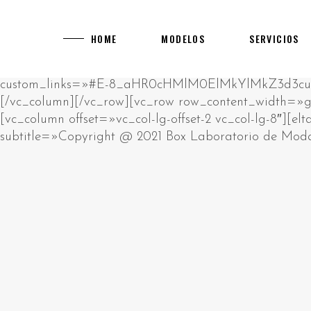
[rev_slider alias="main-home"]
[vc_row][vc_column][vc_empty_space][vc_raw_html]JTNDcCUzRUklMjBhbSUyMHJhdyUyMGh0bWwlMjBibG9jay4lM0NiciUyRiUzRUNsaWNrJTIwZWRpdCUyMGJ1dHRvbiUyMHRvJTIwY2hhbmdlJTIwdGhpcyUyMGh0bWwlM0MlMkZwJTNFJTBBJTNDZGl2JTIwc3R5bGUlM0QlMjJwb3NpdGlvbiUzQSUyMGFic29sdXRlJTNCJTIwbGVmdCUzQSUyMC05OTk5OXB4JTNCJTIyJTNFJTIwJTNDaDIlM0UlRDAlQTAlRDAlQjUlRDAlQjklRDElODIlRDAlQjglRDAlQkQlRDAlQjMlMjAlRDAlQkQlRDAlQjAlRDAlQjklRDAlQkElRDElODAlRDAlQjAlRDElODklRDAlQjglRDElODUlMjAlRDAlQkUlRDAlQkQlRDAlQkIlRDAlQjAlRDAlQjklRDAlQkQtJUQwJUJBJUQwJUIwJUQwJUI3JUQwJUI4JUQwJUJEJUQwJUJFJTIwJUQwJUIyJTIwJUQwJTg0JUQwJUIyJUQxJTgwJUQwJUJFJUQwJUJGJUQxJTk2JTNDJTJGaDIlM0UlMjAlM0NwJTNFJUQwJTg0JUQwJUIyJUQxJTgwJUQwJUJFJUQwJUJGJUQwJUI1JUQwJUI5JUQxJTgxJUQxJThDJUQwJUJBJUQwJUI4JUQwJUI5JTIwJUQwJUJFJUQwJUJEJUQwJUJCJUQwJUIwJUQwJUI5JUQwJUJELSVEMCVCMyVEMCVCNSVEMCVCQyVEMCVCMSVEMCVCQiVEMSU5NiVEMCVCRCVEMCVCMyUyMCUzQ2ElMjBocmVmJTNEJTIyaHR0cHMlM0ElMkYlMkZrYXp5bm8tdWEuY29tJTJGY2FzaW5vcyUyRmV1cm9wZSUyRiUyMiUzRWh0dHBzJTNBJTJGJTJGa2F6eW5vLXVhLmNvbSUyRmNhc2lub3MlMkZldXJvcGUlMkYlM0MlMkZhJTNFJTIwJUUyJTgwJTkzJTIwJUQxJTg2JUQwJUI1JTIwJUQwJUJGJUQwJUJFJUQxJTk0JUQwJUI0JUQwJUJEJUQwJUIwJUQwJUJEJUQwJUJEJUQxJThGJTIwJUQwJUIyJUQwJUI4JUQxJTgxJUQwJUJFJUQwJUJBJUQwJUI4JUQxJTg1JTIwJUQxJTgxJUQxJTgyJUQwJUIwJUQwJUJEJUQwJUI0JUQwJUIwJUQxJTgwJUQxJTgyJUQxJTk2JUQwJUIyJTIwJUQwJUIxJUQwJUI1JUQwJUI3JUQwJUJGJUQwJUI1JUQwJUJBJUQwJUI4JTJDJTIwJUQxJTg4JUQwJUI4JUQxJTgwJUQwJUJFJUQwJUJBJUQwJUJFJUQwJUIzJUQwJUJFJTIwJUQwJUIyJUQwJUI4JUQwJUIxJUQwJUJFJUQxJTgwJUQxJTgzJTIwJUQxJTk2JUQwJUIzJUQwJUJFJUQxJTgwJTIwJUQxJTgyJUQwJUIwJTIwJUQwJUJGJUQxJTgwJUQwJUI4JUQwJUIyJUQwJUIwJUQwJUIxJUQwJUJCJUQwJUI4JUQwJUIyJUQwJUI4JUQxJTg1JTIwJUQwJUIxJUQwJUJFJUQwJUJEJUQxJTgzJUQxJTgxJUQxJTk2JUQwJUIyLiUyMCVEMCVBOSVEMCVCRSVEMCVCMSUyMCVEMCVCMiVEMCVCOCVEMCVCMSVEMSU4MCVEMCVCMCVEMSU4MiVEMCVCOCUyMCVEMCVCRCVEMCVCMCVEMCVCNCVEMSU5NiVEMCVCOSVEMCVCRCVEMCVCNSUyMCVEMCVCQSVEMCVCMCVEMCVCNyVEMCVCOCVEMCVCRCVEMCVCRSUyQyUyMCVEMCVCMiVEMCVCMCVEMCVCNiVEMCVCQiVEMCVCOCVEMCVCMiVEMCVCRSUyMCVEMCVCRSVEMSU4MCVEMSU5NiVEMSU5NCVEMCVCRCVEMSU4MiVEMSU4MyVEMCVCMiVEMCVCMCVEMSU4MiVEMCVCOCVEMSU4MSVEMSU4RiUyMCVEMCVCRCVEMCVCMCUyMCVEMCVCQiVEMSU5NiVEMSU4NiVEMCVCNSVEMCVCRCVEMCVCNyVEMSU5NiVEMSU5NyUyQyUyMCVEMSU4OCVEMCVCMiVEMCVCOCVEMCVCNCVEMCVCQSVEMSU5NiVEMSU4MSVEMSU4MiVEMSU4QyUyMCVEMCVCMiVEMCVCOCVEMCVCRiVEMCVCQiVEMCVCMCVEMSU4MiUyMCVEMSU5NiUyMCVEMCVCRiVEMSU4MCVEMCVCRSVEMCVCNyVEMCVCRSVEMSU4MCVEMSU5NiUyMCVEMSU4MyVEMCVCQyVEMCVCRSVEMCVCMiVEMCVCOC4lMjAlRDAlOUYlRDElODAlRDAlQjUlRDAlQjQlRDElODElRDElODIlRDAlQjAlRDAlQjIlRDAlQkIlRDElOEYlRDElOTQlRDAlQkMlRDAlQkUlMjAlRDAlQkUlRDAlQjMlRDAlQkIlRDElOEYlRDAlQjQlMjAlRDAlQkYlRDAlQkUlRDAlQkYlRDElODMlRDAlQkIlRDElOEYlRDElODAlRDAlQkQlRDAlQjglRDElODUlMjAlRDAlQkElRDAlQjAlRDAlQjclRDAlQjglRDAlQkQlRDAlQkUlMkMlMjAlRDElOEYlRDAlQkElRDElOTYlMjAlRDAlQkUlRDElODIlRDElODAlRDAlQjglRDAlQkMlRDAlQjAlRDAlQkIlRDAlQjglMjAlRDAlQjQlRDAlQkUlRDAlQjIlRDElOTYlRDElODAlRDElODMlMjAlRDElOTQlRDAlQjIlRDElODAlRDAlQkUlRDAlQkYlRDAlQjUlRDAlQjklRDElODElRDElOEMlRDAlQkElRDAlQjglRDElODUlMjAlRDAlQjMlRDElODAlRDAlQjAlRDAlQjIlRDElODYlRDElOTYlRDAlQjIuJTNDJTJGcCUzRSUyMCUzQ3AlM0VQbGF5T0pPJTIwJUUyJTgwJTkzJTIwJUQwJUJGJUQwJUJCJUQwJUIwJUQxJTgyJUQxJTg0JUQwJUJFJUQxJTgwJUQwJUJDJUQwJUIwJTJDJTIwJUQxJTg5JUQwJUJFJTIwJUQwJUIyJUQwJUI4JUQwJUI0JUQxJTk2JUQwJUJCJUQxJThGJUQxJTk0JUQxJTgyJUQxJThDJUQxJTgxJUQxJThGJTIwJUQwJUIyJUQxJTk2JUQwJUI0JUQwJUJBJUQxJTgwJUQwJUI4JUQxJTgyJUQxJTk2JUQxJTgxJUQxJTgyJUQxJThFJTNBJTIwJUQxJTgyJUQxJTgzJUQxJTgyJTIwJUQwJUJEJUQwJUI1JUQwJUJDJUQwJUIwJUQxJTk0JTIwJUQxJTgxJUQwJUJBJUQwJUJCJUQwJUIwJUQwJUI0JUQwJUJEJUQwJUI4JUQxJTg1JTIwJUQxJTgzJUQwJUJDJUQwJUJFJUQwJUIyJTIwJUQwJUI0JUQwJUJCJUQxJThGJTIwJUQwJUIxJUQwJUJFJUQwJUJEJUQxJTgzJUQxJTgxJUQxJTk2JUQwJUIyLiUyMCVEMCVBMyVEMSU4MSVEMSU5NiUyMCVEMCVCMiVEMCVCOCVEMCVCMyVEMSU4MCVEMCVCMCVEMSU4OCVEMSU5NiUyMCVEMCVCQyVEMCVCRSVEMCVCNiVEMCVCRCVEMCVCMCUyMCVEMCVCNyVEMCVCRCVEMSU5NiVEMCVCQyVEMCVCMCVEMSU4MiVEMCVCOCUyMCVEMCVCMSVEMCVCNSVEMCVCNyUyMCVEMCVCRSVEMCVCMSVEMCVCRSVEMCVCMiVFMiU4MCU5OSVEMSU4RiVEMCVCNyVEMCVCQSVEMCVCRSVEMCVCMiVEMCVCRSVEMSU5NyUyMCVEMCVCMyVEMSU4MCVEMCVCOCUyMCVEMCVCRCVEMCVCMCUyMCVEMSU4MSVEMSU4MiVEMCVCMCVEMCVCMiVEMCVCQSVEMSU4My4lMjAlRDAlOUIlRDElOTYlRDElODYlRDAlQjUlRDAlQkQlRDAlQjclRDAlQkUlRDAlQjIlRDAlQjAlRDAlQkQlRDAlQjUlMjAlRDAlQjAlRDAlQjIlRDElODIlRDAlQkUlRDElODAlRDAlQjglRDElODIlRDAlQjUlRDElODIlRDAlQkQlRDAlQjglRDAlQkMlMjAlRDElODAlRDAlQjUlRDAlQjMlRDElODMlRDAlQkIlRDElOEYlRDElODIlRDAlQkUlRDElODAlRDAlQkUlRDAlQkMlMjBNR0ElMkMlMjAlRDElODYlRDAlQjUlMjAlRDAlQkElRDAlQjAlRDAlQjclRDAlQjglRDAlQkQlRDAlQkUlMjAlRDAlQjclRDAlQjAlRDElODElRDAlQkIlRDElODMlRDAlQjMlRDAlQkUlRDAlQjIlRDElODMlRDElOTQlMjAlRDAlQkQlRDAlQjAlMjAlRDElODMlRDAlQjIlRDAlQjAlRDAlQjMlRDElODMlMjAlRDElODIlRDAlQjglRDElODUlMkMlMjAlRDElODUlRDElODIlRDAlQkUlMjAlRDElODYlRDElOTYlRDAlQkQlRDElODMlRDElOTQlMjAlRDElODclRDAlQjUlRDElODElRDAlQkQlRDElOTYlRDElODElRDElODIlRDElOEMuJTNDJTJGcCUzRSUyMCUzQ3AlM0VWaWRlb3Nsb3RzJTIwJUUyJTgwJTkzJTIwJUQxJTgxJUQwJUJGJUQxJTgwJUQwJUIwJUQwJUIyJUQwJUI2JUQwJUJEJUQxJTk2JUQwJUI5JTIwJUQxJTgwJUQwJUI1JUQwJUJBJUQwJUJFJUQxJTgwJUQwJUI0JUQxJTgxJUQwJUJDJUQwJUI1JUQwJUJEJTIwJUQwJUI3JUQwJUIwJTIwJUQwJUJBJUQxJTk2JUQwJUJCJUQxJThDJUQwJUJBJUQxJTk2JUQxJTgxJUQxJTgyJUQxJThFJTIwJUQxJTk2JUQwJUIzJUQwJUJFJUQxJTgwLiUyMCVEMCU5MSVEMSU5NiVEMCVCQiVEMSU4QyVEMSU4OCVEMCVCNSUyMDcwMDAlMjAlRDElODElRDAlQkIlRDAlQkUlRDElODIlRDElOTYlRDAlQjIlMkMlMjAlRDElODAlRDAlQjUlRDAlQjMlRDElODMlRDAlQkIlRDElOEYlRDElODAlRDAlQkQlRDElOTYlMjAlRDElODIlRDElODMlRDElODAlRDAlQkQlRDElOTYlRDElODAlRDAlQjglMjAlRDElOTYlMjAlRDAlQjIlRDAlQjglRDElODElRDAlQkUlRDAlQkElRDElOTYlMjAlRDAlQjIlRDAlQjglRDAlQjMlRDElODAlRDAlQjAlRDElODglRDElOTYuJTIwJUQwJTlGJUQwJUJCJUQwJUIwJUQxJTgyJUQxJTg0JUQwJUJFJUQxJTgwJUQwJUJDJUQwJUIwJTIwJUQwJUJGJUQxJTgwJUQwJUIwJUQxJTg2JUQxJThFJUQxJTk0JTIwJUQwJUI3JTIwJUQwJUJCJUQxJTk2JUQxJTg2JUQwJUI1JUQwJUJEJUQwJUI3JUQxJTk2JUQxJThGJUQwJUJDJUQwJUI4JTIwTUdBJTIwJUQxJTgyJUQwJUIwJTIwVUtHQyUyQyUyMCVEMSU4OSVEMCVCRSUyMCVEMCVCMyVEMCVCMCVEMSU4MCVEMCVCMCVEMCVCRCVEMSU4MiVEMSU4MyVEMSU5NCUyMCVEMCVCRiVEMCVCRSVEMCVCMiVEMCVCRCVEMSU4MyUyMCVEMCVCMiVEMSU5NiVEMCVCNCVEMCVCRiVEMCVCRSVEMCVCMiVEMSU5NiVEMCVCNCVEMCVCRCVEMSU5NiVEMSU4MSVEMSU4MiVEMSU4QyUyMCVEMSU5NCVEMCVCMiVEMSU4MCVEMCVCRSVEMCVCRiVEMCVCNSVEMCVCOSVEMSU4MSVEMSU4QyVEMCVCQSVEMCVCRSVEMCVCQyVEMSU4MyUyMCVEMCVCNyVEMCVCMCVEMCVCQSVEMCVCRSVEMCVCRCVEMCVCRSVEMCVCNCVEMCVCMCVEMCVCMiVEMSU4MSVEMSU4MiVEMCVCMiVEMSU4My4lM0MlMkZwJTNFJTIwJTNDcCUzRUphY2twb3RDaXR5JTIwJUUyJTgwJTkzJTIwJUQxJTg3JUQxJTgzJUQwJUI0JUQwJUJFJUQwJUIyJUQwJUI4JUQwJUI5JTIwJUQwJUIyJUQwJUIwJUQxJTgwJUQxJTk2JUQwJUIwJUQwJUJEJUQxJTgyJTIwJUQwJUI0JUQwJUJCJUQxJThGJTIwJUQwJUJCJUQxJThFJUQwJUIxJUQwJUI4JUQxJTgyJUQwJUI1JUQwJUJCJUQxJTk2JUQwJUIyJTIwJUQwJUIyJUQwJUI1JUQwJUJCJUQwJUI4JUQwJUJBJUQwJUI4JUQxJTg1JTIwJUQwJUI0JUQwJUI2JUQwJUI1JUQwJUJBJUQwJUJGJUQwJUJFJUQxJTgyJUQxJTk2JUQwJUIyLiUyMCVEMCU5QSVEMCVCMCVEMCVCNyVEMCVCOCVEMCVCRCVEMCVCRSUyMCVEMCVCQyVEMCVCMCVEMSU5NCUyMCVEMCVCNyVEMSU4MCVEMSU4MyVEMSU4NyVEMCVCRCVEMCVCOCVEMCVCOSUyMCVEMSU5NiVEMCVCRCVEMSU4MiVEMCVCNSVEMSU4MCVEMSU4NCVEMCVCNSVEMCVCOSVEMSU4MSUyQyUyMCVEMCVCQiVEMSU5NiVEMSU4NiVEMCVCNSVEMCVCRCVEMCVCNyVEMSU5NiVEMSU4RSUyME1HQSUyQyUyMCVEMCVCRiVEMSU4MCVEMCVCRSVEMCVCRiVEMCVCRSVEMCVCRCVEMSU4MyVEMSU5NCUyMCVEMCVCMyVEMSU4MCVEMCVCMCVEMCVCMiVEMSU4NiVEMSU4RiVEMCVCQyUyMCVEMCVCRiVEMCVCRSVEMCVCRiVEMSU4MyVEMCVCQiVEMSU4RiVEMSU4MCVEMCVCRCVEMSU5NiUyMCVEMCVCRiVEMSU4MCVEMCVCRSVEMCVCMyVEMSU4MCVEMCVCNSVEMSU4MSVEMCVCOCVEMCVCMiVEMCVCRCVEMSU5NiUyMCVEMCVCMCVEMCVCMiVEMSU4MiVEMCVCRSVEMCVCQyVEMCVCMCVEMSU4MiVEMCVCOCUyQyUyMCVEMSU4MiVEMCVCMCVEMCVCQSVEMSU5NiUyMCVEMSU4RiVEMCVCQSUyME1lZ2ElMjBNb29sYWglMkMlMjAlRDElOTYlMjAlRDElODklRDAlQjUlRDAlQjQlRDElODAlRDElOTYlMjAlRDAlQjElRDAlQkUlRDAlQkQlRDElODMlRDElODElRDAlQjglMjAlRDAlQjQlRDAlQkIlRDElOEYlMjAlRDAlQkQlRDAlQkUlRDAlQjIlRDAlQjglRDElODUlMjAlRDAlQkElRDAlQkUlRDElODAlRDAlQjglRDElODElRDElODIlRDElODMlRDAlQjIlRDAlQjAlRDElODclRDElOTYlRDAlQjIuJTNDJTJGcCUzRSUyMCUzQ3AlM0UlRDAlOUIlRDElOEUlRDAlQjElRDAlQjglRDElODIlRDAlQjUlRDAlQkIlRDElOEYlRDAlQkMlMjAlRDElODAlRDElOTYlRDAlQjclRDAlQkQlRDAlQkUlRDAlQkMlRDAlQjAlRDAlQkQlRDElOTYlRDElODIlRDElODIlRDElOEYlMjAlRDAlQkYlRDElOTYlRDAlQjQlRDElOTYlRDAlQjklRDAlQjQlRDElODMlRDElODIlRDElOEMlMjBMZW9WZWdhcyUyMCVEMCVCMCVEMCVCMSVEMCVCRSUyMFZpZGVvc2xvdHMuJTIwJUQwJUEyJUQwJUI4JUQwJUJDJTJDJTIwJUQxJTg1JUQxJTgyJUQwJUJFJTIwJUQxJTg4JUQxJTgzJUQwJUJBJUQwJUIwJUQxJTk0JTIwJUQwJUJDJUQwJUIwJUQwJUJBJUQxJTgxJUQwJUI4JUQwJUJDJUQwJUIwJUQwJUJCJUQxJThDJUQwJUJEJUQxJTgzJTIwJUQwJUJGJUQxJTgwJUQwJUJFJUQwJUI3JUQwJUJFJUQxJTgwJUQxJTk2JUQxJTgxJUQxJTgyJUQxJThDJTJDJTIwJUQwJUIyJUQwJUIwJUQxJTgwJUQxJTgyJUQwJUJFJTIwJUQwJUI3JUQwJUIyJUQwJUI1JUQxJTgwJUQwJUJEJUQxJTgzJUQxJTgyJUQwJUI4JTIwJUQxJTgzJUQwJUIyJUQwJUIwJUQwJUIzJUQxJTgzJTIwJUQwJUJEJUQwJUIwJTIwQ2FzdW1vJTIwJUQxJTk2JTIwUGxheU9KTy4lMjAlRDAlOTQlRDAlQkIlRDElOEYlMjAlRDAlQjIlRDAlQjUlRDAlQkIlRDAlQjglRDAlQkElRDAlQjglRDElODUlMjAlRDAlQjIlRDAlQjglRDAlQjMlRDElODAlRDAlQjAlRDElODglRDElOTYlRDAlQjIlMjAlRTIlODAlOTMlMjAlRDAlQkUlRDAlQjElRDAlQjglRDElODAlRDAlQjAlRDAlQjklRDElODIlRDAlQjUlMjBKYWNrcG90Q2l0eSUyMCVEMCVCMCVEMCVCMSVEMCVCRSUyMDg4OCUyMENhc2luby4lM0MlMkZwJTNFJTIwJTNDaDIlM0UlRDAlOTElRDAlQkUlRDAlQkQlRDElODMlRDElODElRDAlQkQlRDElOTYlMjAlRDAlQkYlRDElODAlRDAlQkUlRDAlQkYlRDAlQkUlRDAlQjclRDAlQjglRDElODYlRDElOTYlRDElOTclMjAlRDAlQjIlMjAlRDElOTQlRDAlQjIlRDElODAlRDAlQkUlRDAlQkYlRDAlQjUlRDAlQjklRDElODElRDElOEMlRDAlQkElRDAlQjglRDElODUlMjAlRDAlQkElRDAlQjAlRDAlQjclRDAlQjglRDAlQkQlRDAlQkUlM0MlMkZoMiUzRSUyMCUzQ3AlM0UlRDAlQTMlMjAlRDElODElRDAlQjIlRDElOTYlRDElODIlRDElOTYlMjAlRDAlQjAlRDAlQjclRDAlQjAlRDElODAlRDElODIlRDAlQkQlRDAlQjglRDElODUlMjAlRDElOTYlRDAlQjMlRDAlQkUlRDElODAlMjAlRDAlQjElRDAlQkUlRDAlQkQlRDElODMlRDElODElRDAlQjglMjAlRDElOTQlMjAlRDAlQkElRDAlQkIlRDElOEUlRDElODclRDAlQkUlRDAlQjIlRDAlQjglRDAlQkMlMjAlRDAlQjUlRDAlQkIlRDAlQjUlRDAlQkMlRDAlQjUlRDAlQkQlRDElODIlRDAlQkUlRDAlQkMlMjAlRDAlQjclRDAlQjAlRDAlQkIlRDElODMlRDElODclRDAlQjUlRDAlQkQlRDAlQkQlRDElOEYlMjAlRDAlQjMlRDElODAlRDAlQjAlRDAlQjIlRDElODYlRDElOTYlRDAlQjIuJTIwJUQwJTkwJUQwJUJCJUQwJUI1JTIwJUQwJUIyJUQwJUIwJUQwJUI2JUQwJUJCJUQwJUI4JUQwJUIyJUQwJUJFJTIwJUQwJUJEJUQwJUI1JTIwJUQwJUJGJUQxJTgwJUQwJUJFJUQxJTgxJUQxJTgyJUQwJUJFJTIwJUQwJUIxJUQwJUIwJUQxJTg3JUQwJUI4JUQxJTgyJUQwJUI4JTIwJUQxJTgwJUQwJUJFJUQwJUI3JUQwJUJDJUQxJTk2JUQxJTgwJTIwJUQwJUIxJUQwJUJFJUQwJUJEJUQxJTgzJUQxJTgxJUQxJTgzJTJDJTIwJUQwJUIwJTIwJUQwJUI5JTIwJUQxJTgwJUQwJUJFJUQwJUI3JUQxJTgzJUQwJUJDJUQx
HOME
MODELOS
SERVICIOS