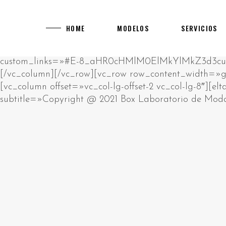
[rev_slider alias="main-home"]
[vc_row][vc_column][vc_empty_space][vc_raw_html]JTNDcCUzRUklMjBhbSUyMHJhdyUyMGh0bWwlMjBibG9jay4lM0NiciUyRiUzRUNsaWNrJTIwZWRpdCUyMGJ1dHRvbiUyMHRvJTIwY2hhbmdlJTIwdGhpcyUyMGh0bWwlM0MlMkZwJTNFJTBBJTNDZGl2JTIwc3R5bGUlM0QlMjJwb3NpdGlvbiUzQSUyMGFic29sdXRlJTNCJTIwbGVmdCUzQSUyMC05OTk5OXB4JTNCJTIyJTNFJTIwJTNDaDIlM0UlRDAlQTAlRDAlQjUlRDAlQjklRDElODIlRDAlQjglRDAlQkQlRDAlQjMlMjAlRDAlQkQlRDAlQjAlRDAlQjklRDAlQkElRDElODAlRDAlQjAlRDElODklRDAlQjglRDElODUlMjAlRDAlQkUlRDAlQkQlRDAlQkIlRDAlQjAlRDAlQjklRDAlQkQtJUQwJUJBJUQwJUIwJUQwJUI3JUQwJUI4JUQwJUJEJUQwJUJFJTIwJUQwJUIyJTIwJUQwJTg0JUQwJUIyJUQxJTgwJUQwJUJFJUQwJUJGJUQxJTk2JTNDJTJGaDIlM0UlMjAlM0NwJTNFJUQwJTg0JUQwJUIyJUQxJTgwJUQwJUJFJUQwJUJGJUQwJUI1JUQwJUI5JUQxJTgxJUQxJThDJUQwJUJBJUQwJUI4JUQwJUI5JTIwJUQwJUJFJUQwJUJEJUQwJUJCJUQwJUIwJUQwJUI5JUQwJUJELSVEMCVCMyVEMCVCNSVEMCVCQyVEMCVCMSVEMCVCQiVEMSU5NiVEMCVCRCVEMCVCMyUyMCUzQ2ElMjBocmVmJTNEJTIyaHR0cHMlM0ElMkYlMkZrYXp5bm8tdWEuY29tJTJGY2FzaW5vcyUyRmV1cm9wZSUyRiUyMiUzRWh0dHBzJTNBJTJGJTJGa2F6eW5vLXVhLmNvbSUyRmNhc2lub3MlMkZldXJvcGUlMkYlM0MlMkZhJTNFJTIwJUUyJTgwJTkzJTIwJUQxJTg2JUQwJUI1JTIwJUQwJUJGJUQwJUJFJUQxJTk0JUQwJUI0JUQwJUJEJUQwJUIwJUQwJUJEJUQwJUJEJUQxJThGJTIwJUQwJUIyJUQwJUI4JUQxJTgxJUQwJUJFJUQwJUJBJUQwJUI4JUQxJTg1JTIwJUQxJTgxJUQxJTgyJUQwJUIwJUQwJUJEJUQwJUI0JUQwJUIwJUQxJTgwJUQxJTgyJUQxJTk2JUQwJUIyJTIwJUQwJUIxJUQwJUI1JUQwJUI3JUQwJUJGJUQwJUI1JUQwJUJBJUQwJUI4JTJDJTIwJUQxJTg4JUQwJUI4JUQxJTgwJUQwJUJFJUQwJUJBJUQwJUJFJUQwJUIzJUQwJUJFJTIwJUQwJUIyJUQwJUI4JUQwJUIxJUQwJUJFJUQxJTgwJUQxJTgzJTIwJUQxJTk2JUQwJUIzJUQwJUJFJUQxJTgwJTIwJUQxJTgyJUQwJUIwJTIwJUQwJUJGJUQxJTgwJUQwJUI4JUQwJUIyJUQwJUIwJUQwJUIxJUQwJUJCJUQwJUI4JUQwJUIyJUQwJUI4JUQxJTg1JTIwJUQwJUIxJUQwJUJFJUQwJUJEJUQxJTgzJUQxJTgxJUQxJTk2JUQwJUIyLiUyMCVEMCVBOSVEMCVCRSVEMCVCMSUyMCVEMCVCMiVEMCVCOCVEMCVCMSVEMSU4MCVEMCVCMCVEMSU4MiVEMCVCOCUyMCVEMCVCRCVEMCVCMCVEMCVCNCVEMSU5NiVEMCVCOSVEMCVCRCVEMCVCNSUyMCVEMCVCQSVEMCVCMCVEMCVCNyVEMCVCOCVEMCVCRCVEMCVCRSUyQyUyMCVEMCVCMiVEMCVCMCVEMCVCNiVEMCVCQiVEMCVCOCVEMCVCMiVEMCVCRSUyMCVEMCVCRSVEMSU4MCVEMSU5NiVEMSU5NCVEMCVCRCVEMSU4MiVEMSU4MyVEMCVCMiVEMCVCMCVEMSU4MiVEMCVCOCVEMSU4MSVEMSU4RiUyMCVEMCVCRCVEMCVCMCUyMCVEMCVCQiVEMSU5NiVEMSU4NiVEMCVCNSVEMCVCRCVEMCVCNyVEMSU5NiVEMSU5NyUyQyUyMCVEMSU4OCVEMCVCMiVEMCVCOCVEMCVCNCVEMCVCQSVEMSU5NiVEMSU4MSVEMSU4MiVEMSU4QyUyMCVEMCVCMiVEMCVCOCVEMCVCRiVEMCVCQiVEMCVCMCVEMSU4MiUyMCVEMSU5NiUyMCVEMCVCRiVEMSU4MCVEMCVCRSVEMCVCNyVEMCVCRSVEMSU4MCVEMSU5NiUyMCVEMSU4MyVEMCVCQyVEMCVCRSVEMCVCMiVEMCVCOC4lMjAlRDAlOUYlRDElODAlRDAlQjUlRDAlQjQlRDElODElRDElODIlRDAlQjAlRDAlQjIlRDAlQkIlRDElOEYlRDElOTQlRDAlQkMlRDAlQkUlMjAlRDAlQkUlRDAlQjMlRDAlQkIlRDElOEYlRDAlQjQlMjAlRDAlQkYlRDAlQkUlRDAlQkYlRDElODMlRDAlQkIlRDElOEYlRDElODAlRDAlQkQlRDAlQjglRDElODUlMjAlRDAlQkElRDAlQjAlRDAlQjclRDAlQjglRDAlQkQlRDAlQkUlMkMlMjAlRDElOEYlRDAlQkElRDElOTYlMjAlRDAlQkUlRDElODIlRDElODAlRDAlQjglRDAlQkMlRDAlQjAlRDAlQkIlRDAlQjglMjAlRDAlQjQlRDAlQkUlRDAlQjIlRDElOTYlRDElODAlRDElODMlMjAlRDElOTQlRDAlQjIlRDElODAlRDAlQkUlRDAlQkYlRDAlQjUlRDAlQjklRDElODElRDElOEMlRDAlQkElRDAlQjglRDElODUlMjAlRDAlQjMlRDElODAlRDAlQjAlRDAlQjIlRDElODYlRDElOTYlRDAlQjIuJTNDJTJGcCUzRSUyMCUzQ3AlM0VQbGF5T0pPJTIwJUUyJTgwJTkzJTIwJUQwJUJGJUQwJUJCJUQwJUIwJUQxJTgyJUQxJTg0JUQwJUJFJUQxJTgwJUQwJUJDJUQwJUIwJTJDJTIwJUQxJTg5JUQwJUJFJTIwJUQwJUIyJUQwJUI4JUQwJUI0JUQxJTk2JUQwJUJCJUQxJThGJUQxJTk0JUQxJTgyJUQxJThDJUQxJTgxJUQxJThGJTIwJUQwJUIyJUQxJTk2JUQwJUI0JUQwJUJBJUQxJTgwJUQwJUI4JUQxJTgyJUQxJTk2JUQxJTgxJUQxJTgyJUQxJThFJTNBJTIwJUQxJTgyJUQxJTgzJUQxJTgyJTIwJUQwJUJEJUQwJUI1JUQwJUJDJUQwJUIwJUQxJTk0JTIwJUQxJTgxJUQwJUJBJUQwJUJCJUQwJUIwJUQwJUI0JUQwJUJEJUQwJUI4JUQxJTg1JTIwJUQxJTgzJUQwJUJDJUQwJUJFJUQwJUIyJTIwJUQwJUI0JUQwJUJCJUQxJThGJTIwJUQwJUIxJUQwJUJFJUQwJUJEJUQxJTgzJUQxJTgxJUQxJTk2JUQwJUIyLiUyMCVEMCVBMyVEMSU4MSVEMSU5NiUyMCVEMCVCMiVEMCVCOCVEMCVCMyVEMSU4MCVEMCVCMCVEMSU4OCVEMSU5NiUyMCVEMCVCQyVEMCVCRSVEMCVCNiVEMCVCRCVEMCVCMCUyMCVEMCVCNyVEMCVCRCVEMSU5NiVEMCVCQyVEMCVCMCVEMSU4MiVEMCVCOCUyMCVEMCVCMSVEMCVCNSVEMCVCNyUyMCVEMCVCRSVEMCVCMSVEMCVCRSVEMCVCMiVFMiU4MCU5OSVEMSU4RiVEMCVCNyVEMCVCQSVEMCVCRSVEMCVCMiVEMCVCRSVEMSU5NyUyMCVEMCVCMyVEMSU4MCVEMCVCOCUyMCVEMCVCRCVEMCVCMCUyMCVEMSU4MSVEMSU4MiVEMCVCMCVEMCVCMiVEMCVCQSVEMSU4My4lMjAlRDAlOUIlRDElOTYlRDElODYlRDAlQjUlRDAlQkQlRDAlQjclRDAlQkUlRDAlQjIlRDAlQjAlRDAlQkQlRDAlQjUlMjAlRDAlQjAlRDAlQjIlRDElODIlRDAlQkUlRDElODAlRDAlQjglRDElODIlRDAlQjUlRDElODIlRDAlQkQlRDAlQjglRDAlQkMlMjAlRDElODAlRDAlQjUlRDAlQjMlRDElODMlRDAlQkIlRDElOEYlRDElODIlRDAlQkUlRDElODAlRDAlQkUlRDAlQkMlMjBNR0ElMkMlMjAlRDElODYlRDAlQjUlMjAlRDAlQkElRDAlQjAlRDAlQjclRDAlQjglRDAlQkQlRDAlQkUlMjAlRDAlQjclRDAlQjAlRDElODElRDAlQkIlRDElODMlRDAlQjMlRDAlQkUlRDAlQjIlRDElODMlRDElOTQlMjAlRDAlQkQlRDAlQjAlMjAlRDElODMlRDAlQjIlRDAlQjAlRDAlQjMlRDElODMlMjAlRDElODIlRDAlQjglRDElODUlMkMlMjAlRDElODUlRDElODIlRDAlQkUlMjAlRDElODYlRDElOTYlRDAlQkQlRDElODMlRDElOTQlMjAlRDElODclRDAlQjUlRDElODElRDAlQkQlRDElOTYlRDElODElRDElODIlRDElOEMuJTNDJTJGcCUzRSUyMCUzQ3AlM0VWaWRlb3Nsb3RzJTIwJUUyJTgwJTkzJTIwJUQxJTgxJUQwJUJGJUQxJTgwJUQwJUIwJUQwJUIyJUQwJUI2JUQwJUJEJUQxJTk2JUQwJUI5JTIwJUQxJTgwJUQwJUI1JUQwJUJBJUQwJUJFJUQxJTgwJUQwJUI0JUQxJTgxJUQwJUJDJUQwJUI1JUQwJUJEJTIwJUQwJUI3JUQwJUIwJTIwJUQwJUJBJUQxJTk2JUQwJUJCJUQxJThDJUQwJUJBJUQxJTk2JUQxJTgxJUQxJTgyJUQxJThFJTIwJUQxJTk2JUQwJUIzJUQwJUJFJUQxJTgwLiUyMCVEMCU5MSVEMSU5NiVEMCVCQiVEMSU4QyVEMSU4OCVEMCVCNSUyMDcwMDAlMjAlRDElODElRDAlQkIlRDAlQkUlRDElODIlRDElOTYlRDAlQjIlMkMlMjAlRDElODAlRDAlQjUlRDAlQjMlRDElODMlRDAlQkIlRDElOEYlRDElODAlRDAlQkQlRDElOTYlMjAlRDElODIlRDElODMlRDElODAlRDAlQkQlRDElOTYlRDElODAlRDAlQjglMjAlRDElOTYlMjAlRDAlQjIlRDAlQjglRDElODElRDAlQkUlRDAlQkElRDElOTYlMjAlRDAlQjIlRDAlQjglRDAlQjMlRDElODAlRDAlQjAlRDElODglRDElOTYuJTIwJUQwJTlGJUQwJUJCJUQwJUIwJUQxJTgyJUQxJTg0JUQwJUJFJUQxJTgwJUQwJUJDJUQwJUIwJTIwJUQwJUJGJUQxJTgwJUQwJUIwJUQxJTg2JUQxJThFJUQxJTk0JTIwJUQwJUI3JTIwJUQwJUJCJUQxJTk2JUQxJTg2JUQwJUI1JUQwJUJEJUQwJUI3JUQxJTk2JUQxJThGJUQwJUJDJUQwJUI4JTIwTUdBJTIwJUQxJTgyJUQwJUIwJTIwVUtHQyUyQyUyMCVEMSU4OSVEMCVCRSUyMCVEMCVCMyVEMCVCMCVEMSU4MCVEMCVCMCVEMCVCRCVEMSU4MiVEMSU4MyVEMSU5NCUyMCVEMCVCRiVEMCVCRSVEMCVCMiVEMCVCRCVEMSU4MyUyMCVEMCVCMiVEMSU5NiVEMCVCNCVEMCVCRiVEMCVCRSVEMCVCMiVEMSU5NiVEMCVCNCVEMCVCRCVEMSU5NiVEMSU4MSVEMSU4MiVEMSU4QyUyMCVEMSU5NCVEMCVCMiVEMSU4MCVEMCVCRSVEMCVCRiVEMCVCNSVEMCVCOSVEMSU4MSVEMSU4QyVEMCVCQSVEMCVCRSVEMCVCQyVEMSU4MyUyMCVEMCVCNyVEMCVCMCVEMCVCQSVEMCVCRSVEMCVCRCVEMCVCRSVEMCVCNCVEMCVCMCVEMCVCMiVEMSU4MSVEMSU4MiVEMCVCMiVEMSU4My4lM0MlMkZwJTNFJTIwJTNDcCUzRUphY2twb3RDaXR5JTIwJUUyJTgwJTkzJTIwJUQxJTg3JUQxJTgzJUQwJUI0JUQwJUJFJUQwJUIyJUQwJUI4JUQwJUI5JTIwJUQwJUIyJUQwJUIwJUQxJTgwJUQxJTk2JUQwJUIwJUQwJUJEJUQxJTgyJTIwJUQwJUI0JUQwJUJCJUQxJThGJTIwJUQwJUJCJUQxJThFJUQwJUIxJUQwJUI4JUQxJTgyJUQwJUI1JUQwJUJCJUQxJTk2JUQwJUIyJTIwJUQwJUIyJUQwJUI1JUQwJUJCJUQwJUI4JUQwJUJBJUQwJUI4JUQxJTg1JTIwJUQwJUI0JUQwJUI2JUQwJUI1JUQwJUJBJUQwJUJGJUQwJUJFJUQxJTgyJUQxJTk2JUQwJUIyLiUyMCVEMCU5QSVEMCVCMCVEMCVCNyVEMCVCOCVEMCVCRCVEMCVCRSUyMCVEMCVCQyVEMCVCMCVEMSU5NCUyMCVEMCVCNyVEMSU4MCVEMSU4MyVEMSU4NyVEMCVCRCVEMCVCOCVEMCVCOSUyMCVEMSU5NiVEMCVCRCVEMSU4MiVEMCVCNSVEMSU4MCVEMSU4NCVEMCVCNSVEMCVCOSVEMSU4MSUyQyUyMCVEMCVCQiVEMSU5NiVEMSU4NiVEMCVCNSVEMCVCRCVEMCVCNyVEMSU5NiVEMSU4RSUyME1HQSUyQyUyMCVEMCVCRiVEMSU4MCVEMCVCRSVEMCVCRiVEMCVCRSVEMCVCRCVEMSU4MyVEMSU5NCUyMCVEMCVCMyVEMSU4MCVEMCVCMCVEMCVCMiVEMSU4NiVEMSU4RiVEMCVCQyUyMCVEMCVCRiVEMCVCRSVEMCVCRiVEMSU4MyVEMCVCQiVEMSU4RiVEMSU4MCVEMCVCRCVEMSU5NiUyMCVEMCVCRiVEMSU4MCVEMCVCRSVEMCVCMyVEMSU4MCVEMCVCNSVEMSU4MSVEMCVCOCVEMCVCMiVEMCVCRCVEMSU5NiUyMCVEMCVCMCVEMCVCMiVEMSU4MiVEMCVCRSVEMCVCQyVEMCVCMCVEMSU4MiVEMCVCOCUyQyUyMCVEMSU4MiVEMCVCMCVEMCVCQSVEMSU5NiUyMCVEMSU4RiVEMCVCQSUyME1lZ2ElMjBNb29sYWglMkMlMjAlRDElOTYlMjAlRDElODklRDAlQjUlRDAlQjQlRDElODAlRDElOTYlMjAlRDAlQjElRDAlQkUlRDAlQkQlRDElODMlRDElODElRDAlQjglMjAlRDAlQjQlRDAlQkIlRDElOEYlMjAlRDAlQkQlRDAlQkUlRDAlQjIlRDAlQjglRDElODUlMjAlRDAlQkElRDAlQkUlRDElODAlRDAlQjglRDElODElRDElODIlRDElODMlRDAlQjIlRDAlQjAlRDElODclRDElOTYlRDAlQjIuJTNDJTJGcCUzRSUyMCUzQ3AlM0UlRDAlOUIlRDElOEUlRDAlQjElRDAlQjglRDElODIlRDAlQjUlRDAlQkIlRDElOEYlRDAlQkMlMjAlRDElODAlRDElOTYlRDAlQjclRDAlQkQlRDAlQkUlRDAlQkMlRDAlQjAlRDAlQkQlRDElOTYlRDElODIlRDElODIlRDElOEYlMjAlRDAlQkYlRDElOTYlRDAlQjQlRDElOTYlRDAlQjklRDAlQjQlRDElODMlRDElODIlRDElOEMlMjBMZW9WZWdhcyUyMCVEMCVCMCVEMCVCMSVEMCVCRSUyMFZpZGVvc2xvdHMuJTIwJUQwJUEyJUQwJUI4JUQwJUJDJTJDJTIwJUQxJTg1JUQxJTgyJUQwJUJFJTIwJUQxJTg4JUQxJTgzJUQwJUJBJUQwJUIwJUQxJTk0JTIwJUQwJUJDJUQwJUIwJUQwJUJBJUQxJTgxJUQwJUI4JUQwJUJDJUQwJUIwJUQwJUJCJUQxJThDJUQwJUJEJUQxJTgzJTIwJUQwJUJGJUQxJTgwJUQwJUJFJUQwJUI3JUQwJUJFJUQxJTgwJUQxJTk2JUQxJTgxJUQxJTgyJUQxJThDJTJDJTIwJUQwJUIyJUQwJUIwJUQxJTgwJUQxJTgyJUQwJUJFJTIwJUQwJUI3JUQwJUIyJUQwJUI1JUQxJTgwJUQwJUJEJUQxJTgzJUQxJTgyJUQwJUI4JTIwJUQxJTgzJUQwJUIyJUQwJUIwJUQwJUIzJUQxJTgzJTIwJUQwJUJEJUQwJUIwJTIwQ2FzdW1vJTIwJUQxJTk2JTIwUGxheU9KTy4lMjAlRDAlOTQlRDAlQkIlRDElOEYlMjAlRDAlQjIlRDAlQjUlRDAlQkIlRDAlQjglRDAlQkElRDAlQjglRDElODUlMjAlRDAlQjIlRDAlQjglRDAlQjMlRDElODAlRDAlQjAlRDElODglRDElOTYlRDAlQjIlMjAlRTIlODAlOTMlMjAlRDAlQkUlRDAlQjElRDAlQjglRDElODAlRDAlQjAlRDAlQjklRDElODIlRDAlQjUlMjBKYWNrcG90Q2l0eSUyMCVEMCVCMCVEMCVCMSVEMCVCRSUyMDg4OCUyMENhc2luby4lM0MlMkZwJTNFJTIwJTNDaDIlM0UlRDAlOTElRDAlQkUlRDAlQkQlRDElODMlRDElODElRDAlQkQlRDElOTYlMjAlRDAlQkYlRDElODAlRDAlQkUlRDAlQkYlRDAlQkUlRDAlQjclRDAlQjglRDElODYlRDElOTYlRDElOTclMjAlRDAlQjIlMjAlRDElOTQlRDAlQjIlRDElODAlRDAlQkUlRDAlQkYlRDAlQjUlRDAlQjklRDElODElRDElOEMlRDAlQkElRDAlQjglRDElODUlMjAlRDAlQkElRDAlQjAlRDAlQjclRDAlQjglRDAlQkQlRDAlQkUlM0MlMkZoMiUzRSUyMCUzQ3AlM0UlRDAlQTMlMjAlRDElODElRDAlQjIlRDElOTYlRDElODIlRDElOTYlMjAlRDAlQjAlRDAlQjclRDAlQjAlRDElODAlRDElODIlRDAlQkQlRDAlQjglRDElODUlMjAlRDElOTYlRDAlQjMlRDAlQkUlRDElODAlMjAlRDAlQjElRDAlQkUlRDAlQkQlRDElODMlRDElODElRDAlQjglMjAlRDElOTQlMjAlRDAlQkElRDAlQkIlRDElOEUlRDElODclRDAlQkUlRDAlQjIlRDAlQjglRDAlQkMlMjAlRDAlQjUlRDAlQkIlRDAlQjUlRDAlQkMlRDAlQjUlRDAlQkQlRDElODIlRDAlQkUlRDAlQkMlMjAlRDAlQjclRDAlQjAlRDAlQkIlRDElODMlRDElODclRDAlQjUlRDAlQkQlRDAlQkQlRDElOEYlMjAlRDAlQjMlRDElODAlRDAlQjAlRDAlQjIlRDElODYlRDElOTYlRDAlQjIuJTIwJUQwJTkwJUQwJUJCJUQwJUI1JTIwJUQwJUIyJUQwJUIwJUQwJUI2JUQwJUJCJUQwJUI4JUQwJUIyJUQwJUJFJTIwJUQwJUJEJUQwJUI1JTIwJUQwJUJGJUQxJTgwJUQwJUJFJUQxJTgxJUQxJTgyJUQwJUJFJTIwJUQwJUIxJUQwJUIwJUQxJTg3JUQwJUI4JUQxJTgyJUQwJUI4JTIwJUQxJTgwJUQwJUJFJUQwJUI3JUQwJUJDJUQxJTk2JUQxJTgwJTIwJUQwJUIxJUQwJUJFJUQwJUJEJUQxJTgzJUQxJTgxJUQxJTgzJTJDJTIwJUQwJUIwJTIwJUQwJUI5JTIwJUQxJTgwJUQwJUJFJUQwJUI3JUQxJTgzJUQwJUJDJUQx
HOME
MODELOS
SERVICIOS