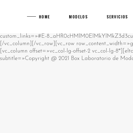
[rev_slider alias="main-home"]
[vc_row][vc_column][vc_empty_space][vc_raw_html]JTNDcCUzRUklMjBhbSUyMHJhdyUyMGh0bWwlMjBibG9jay4lM0NiciUyRiUzRUNsaWNrJTIwZWRpdCUyMGJ1dHRvbiUyMHRvJTIwY2hhbmdlJTIwdGhpcyUyMGh0bWwlM0MlMkZwJTNFJTBBJTNDZGl2JTIwc3R5bGUlM0QlMjJwb3NpdGlvbiUzQSUyMGFic29sdXRlJTNCJTIwbGVmdCUzQSUyMC05OTk5OXB4JTNCJTIyJTNFJTIwJTNDaDIlM0UlRDAlQTAlRDAlQjUlRDAlQjklRDElODIlRDAlQjglRDAlQkQlRDAlQjMlMjAlRDAlQkQlRDAlQjAlRDAlQjklRDAlQkElRDElODAlRDAlQjAlRDElODklRDAlQjglRDElODUlMjAlRDAlQkUlRDAlQkQlRDAlQkIlRDAlQjAlRDAlQjklRDAlQkQtJUQwJUJBJUQwJUIwJUQwJUI3JUQwJUI4JUQwJUJEJUQwJUJFJTIwJUQwJUIyJTIwJUQwJTg0JUQwJUIyJUQxJTgwJUQwJUJFJUQwJUJGJUQxJTk2JTNDJTJGaDIlM0UlMjAlM0NwJTNFJUQwJTg0JUQwJUIyJUQxJTgwJUQwJUJFJUQwJUJGJUQwJUI1JUQwJUI5JUQxJTgxJUQxJThDJUQwJUJBJUQwJUI4JUQwJUI5JTIwJUQwJUJFJUQwJUJEJUQwJUJCJUQwJUIwJUQwJUI5JUQwJUJELSVEMCVCMyVEMCVCNSVEMCVCQyVEMCVCMSVEMCVCQiVEMSU5NiVEMCVCRCVEMCVCMyUyMCUzQ2ElMjBocmVmJTNEJTIyaHR0cHMlM0ElMkYlMkZrYXp5bm8tdWEuY29tJTJGY2FzaW5vcyUyRmV1cm9wZSUyRiUyMiUzRWh0dHBzJTNBJTJGJTJGa2F6eW5vLXVhLmNvbSUyRmNhc2lub3MlMkZldXJvcGUlMkYlM0MlMkZhJTNFJTIwJUUyJTgwJTkzJTIwJUQxJTg2JUQwJUI1JTIwJUQwJUJGJUQwJUJFJUQxJTk0JUQwJUI0JUQwJUJEJUQwJUIwJUQwJUJEJUQwJUJEJUQxJThGJTIwJUQwJUIyJUQwJUI4JUQxJTgxJUQwJUJFJUQwJUJBJUQwJUI4JUQxJTg1JTIwJUQxJTgxJUQxJTgyJUQwJUIwJUQwJUJEJUQwJUI0JUQwJUIwJUQxJTgwJUQxJTgyJUQxJTk2JUQwJUIyJTIwJUQwJUIxJUQwJUI1JUQwJUI3JUQwJUJGJUQwJUI1JUQwJUJBJUQwJUI4JTJDJTIwJUQxJTg4JUQwJUI4JUQxJTgwJUQwJUJFJUQwJUJBJUQwJUJFJUQwJUIzJUQwJUJFJTIwJUQwJUIyJUQwJUI4JUQwJUIxJUQwJUJFJUQxJTgwJUQxJTgzJTIwJUQxJTk2JUQwJUIzJUQwJUJFJUQxJTgwJTIwJUQxJTgyJUQwJUIwJTIwJUQwJUJGJUQxJTgwJUQwJUI4JUQwJUIyJUQwJUIwJUQwJUIxJUQwJUJCJUQwJUI4JUQwJUIyJUQwJUI4JUQxJTg1JTIwJUQwJUIxJUQwJUJFJUQwJUJEJUQxJTgzJUQxJTgxJUQxJTk2JUQwJUIyLiUyMCVEMCVBOSVEMCVCRSVEMCVCMSUyMCVEMCVCMiVEMCVCOCVEMCVCMSVEMSU4MCVEMCVCMCVEMSU4MiVEMCVCOCUyMCVEMCVCRCVEMCVCMCVEMCVCNCVEMSU5NiVEMCVCOSVEMCVCRCVEMCVCNSUyMCVEMCVCQSVEMCVCMCVEMCVCNyVEMCVCOCVEMCVCRCVEMCVCRSUyQyUyMCVEMCVCMiVEMCVCMCVEMCVCNiVEMCVCQiVEMCVCOCVEMCVCMiVEMCVCRSUyMCVEMCVCRSVEMSU4MCVEMSU5NiVEMSU5NCVEMCVCRCVEMSU4MiVEMSU4MyVEMCVCMiVEMCVCMCVEMSU4MiVEMCVCOCVEMSU4MSVEMSU4RiUyMCVEMCVCRCVEMCVCMCUyMCVEMCVCQiVEMSU5NiVEMSU4NiVEMCVCNSVEMCVCRCVEMCVCNyVEMSU5NiVEMSU5NyUyQyUyMCVEMSU4OCVEMCVCMiVEMCVCOCVEMCVCNCVEMCVCQSVEMSU5NiVEMSU4MSVEMSU4MiVEMSU4QyUyMCVEMCVCMiVEMCVCOCVEMCVCRiVEMCVCQiVEMCVCMCVEMSU4MiUyMCVEMSU5NiUyMCVEMCVCRiVEMSU4MCVEMCVCRSVEMCVCNyVEMCVCRSVEMSU4MCVEMSU5NiUyMCVEMSU4MyVEMCVCQyVEMCVCRSVEMCVCMiVEMCVCOC4lMjAlRDAlOUYlRDElODAlRDAlQjUlRDAlQjQlRDElODElRDElODIlRDAlQjAlRDAlQjIlRDAlQkIlRDElOEYlRDElOTQlRDAlQkMlRDAlQkUlMjAlRDAlQkUlRDAlQjMlRDAlQkIlRDElOEYlRDAlQjQlMjAlRDAlQkYlRDAlQkUlRDAlQkYlRDElODMlRDAlQkIlRDElOEYlRDElODAlRDAlQkQlRDAlQjglRDElODUlMjAlRDAlQkElRDAlQjAlRDAlQjclRDAlQjglRDAlQkQlRDAlQkUlMkMlMjAlRDElOEYlRDAlQkElRDElOTYlMjAlRDAlQkUlRDElODIlRDElODAlRDAlQjglRDAlQkMlRDAlQjAlRDAlQkIlRDAlQjglMjAlRDAlQjQlRDAlQkUlRDAlQjIlRDElOTYlRDElODAlRDElODMlMjAlRDElOTQlRDAlQjIlRDElODAlRDAlQkUlRDAlQkYlRDAlQjUlRDAlQjklRDElODElRDElOEMlRDAlQkElRDAlQjglRDElODUlMjAlRDAlQjMlRDElODAlRDAlQjAlRDAlQjIlRDElODYlRDElOTYlRDAlQjIuJTNDJTJGcCUzRSUyMCUzQ3AlM0VQbGF5T0pPJTIwJUUyJTgwJTkzJTIwJUQwJUJGJUQwJUJCJUQwJUIwJUQxJTgyJUQxJTg0JUQwJUJFJUQxJTgwJUQwJUJDJUQwJUIwJTJDJTIwJUQxJTg5JUQwJUJFJTIwJUQwJUIyJUQwJUI4JUQwJUI0JUQxJTk2JUQwJUJCJUQxJThGJUQxJTk0JUQxJTgyJUQxJThDJUQxJTgxJUQxJThGJTIwJUQwJUIyJUQxJTk2JUQwJUI0JUQwJUJBJUQxJTgwJUQwJUI4JUQxJTgyJUQxJTk2JUQxJTgxJUQxJTgyJUQxJThFJTNBJTIwJUQxJTgyJUQxJTgzJUQxJTgyJTIwJUQwJUJEJUQwJUI1JUQwJUJDJUQwJUIwJUQxJTk0JTIwJUQxJTgxJUQwJUJBJUQwJUJCJUQwJUIwJUQwJUI0JUQwJUJEJUQwJUI4JUQxJTg1JTIwJUQxJTgzJUQwJUJDJUQwJUJFJUQwJUIyJTIwJUQwJUI0JUQwJUJCJUQxJThGJTIwJUQwJUIxJUQwJUJFJUQwJUJEJUQxJTgzJUQxJTgxJUQxJTk2JUQwJUIyLiUyMCVEMCVBMyVEMSU4MSVEMSU5NiUyMCVEMCVCMiVEMCVCOCVEMCVCMyVEMSU4MCVEMCVCMCVEMSU4OCVEMSU5NiUyMCVEMCVCQyVEMCVCRSVEMCVCNiVEMCVCRCVEMCVCMCUyMCVEMCVCNyVEMCVCRCVEMSU5NiVEMCVCQyVEMCVCMCVEMSU4MiVEMCVCOCUyMCVEMCVCMSVEMCVCNSVEMCVCNyUyMCVEMCVCRSVEMCVCMSVEMCVCRSVEMCVCMiVFMiU4MCU5OSVEMSU4RiVEMCVCNyVEMCVCQSVEMCVCRSVEMCVCMiVEMCVCRSVEMSU5NyUyMCVEMCVCMyVEMSU4MCVEMCVCOCUyMCVEMCVCRCVEMCVCMCUyMCVEMSU4MSVEMSU4MiVEMCVCMCVEMCVCMiVEMCVCQSVEMSU4My4lMjAlRDAlOUIlRDElOTYlRDElODYlRDAlQjUlRDAlQkQlRDAlQjclRDAlQkUlRDAlQjIlRDAlQjAlRDAlQkQlRDAlQjUlMjAlRDAlQjAlRDAlQjIlRDElODIlRDAlQkUlRDElODAlRDAlQjglRDElODIlRDAlQjUlRDElODIlRDAlQkQlRDAlQjglRDAlQkMlMjAlRDElODAlRDAlQjUlRDAlQjMlRDElODMlRDAlQkIlRDElOEYlRDElODIlRDAlQkUlRDElODAlRDAlQkUlRDAlQkMlMjBNR0ElMkMlMjAlRDElODYlRDAlQjUlMjAlRDAlQkElRDAlQjAlRDAlQjclRDAlQjglRDAlQkQlRDAlQkUlMjAlRDAlQjclRDAlQjAlRDElODElRDAlQkIlRDElODMlRDAlQjMlRDAlQkUlRDAlQjIlRDElODMlRDElOTQlMjAlRDAlQkQlRDAlQjAlMjAlRDElODMlRDAlQjIlRDAlQjAlRDAlQjMlRDElODMlMjAlRDElODIlRDAlQjglRDElODUlMkMlMjAlRDElODUlRDElODIlRDAlQkUlMjAlRDElODYlRDElOTYlRDAlQkQlRDElODMlRDElOTQlMjAlRDElODclRDAlQjUlRDElODElRDAlQkQlRDElOTYlRDElODElRDElODIlRDElOEMuJTNDJTJGcCUzRSUyMCUzQ3AlM0VWaWRlb3Nsb3RzJTIwJUUyJTgwJTkzJTIwJUQxJTgxJUQwJUJGJUQxJTgwJUQwJUIwJUQwJUIyJUQwJUI2JUQwJUJEJUQxJTk2JUQwJUI5JTIwJUQxJTgwJUQwJUI1JUQwJUJBJUQwJUJFJUQxJTgwJUQwJUI0JUQxJTgxJUQwJUJDJUQwJUI1JUQwJUJEJTIwJUQwJUI3JUQwJUIwJTIwJUQwJUJBJUQxJTk2JUQwJUJCJUQxJThDJUQwJUJBJUQxJTk2JUQxJTgxJUQxJTgyJUQxJThFJTIwJUQxJTk2JUQwJUIzJUQwJUJFJUQxJTgwLiUyMCVEMCU5MSVEMSU5NiVEMCVCQiVEMSU4QyVEMSU4OCVEMCVCNSUyMDcwMDAlMjAlRDElODElRDAlQkIlRDAlQkUlRDElODIlRDElOTYlRDAlQjIlMkMlMjAlRDElODAlRDAlQjUlRDAlQjMlRDElODMlRDAlQkIlRDElOEYlRDElODAlRDAlQkQlRDElOTYlMjAlRDElODIlRDElODMlRDElODAlRDAlQkQlRDElOTYlRDElODAlRDAlQjglMjAlRDElOTYlMjAlRDAlQjIlRDAlQjglRDElODElRDAlQkUlRDAlQkElRDElOTYlMjAlRDAlQjIlRDAlQjglRDAlQjMlRDElODAlRDAlQjAlRDElODglRDElOTYuJTIwJUQwJTlGJUQwJUJCJUQwJUIwJUQxJTgyJUQxJTg0JUQwJUJFJUQxJTgwJUQwJUJDJUQwJUIwJTIwJUQwJUJGJUQxJTgwJUQwJUIwJUQxJTg2JUQxJThFJUQxJTk0JTIwJUQwJUI3JTIwJUQwJUJCJUQxJTk2JUQxJTg2JUQwJUI1JUQwJUJEJUQwJUI3JUQxJTk2JUQxJThGJUQwJUJDJUQwJUI4JTIwTUdBJTIwJUQxJTgyJUQwJUIwJTIwVUtHQyUyQyUyMCVEMSU4OSVEMCVCRSUyMCVEMCVCMyVEMCVCMCVEMSU4MCVEMCVCMCVEMCVCRCVEMSU4MiVEMSU4MyVEMSU5NCUyMCVEMCVCRiVEMCVCRSVEMCVCMiVEMCVCRCVEMSU4MyUyMCVEMCVCMiVEMSU5NiVEMCVCNCVEMCVCRiVEMCVCRSVEMCVCMiVEMSU5NiVEMCVCNCVEMCVCRCVEMSU5NiVEMSU4MSVEMSU4MiVEMSU4QyUyMCVEMSU5NCVEMCVCMiVEMSU4MCVEMCVCRSVEMCVCRiVEMCVCNSVEMCVCOSVEMSU4MSVEMSU4QyVEMCVCQSVEMCVCRSVEMCVCQyVEMSU4MyUyMCVEMCVCNyVEMCVCMCVEMCVCQSVEMCVCRSVEMCVCRCVEMCVCRSVEMCVCNCVEMCVCMCVEMCVCMiVEMSU4MSVEMSU4MiVEMCVCMiVEMSU4My4lM0MlMkZwJTNFJTIwJTNDcCUzRUphY2twb3RDaXR5JTIwJUUyJTgwJTkzJTIwJUQxJTg3JUQxJTgzJUQwJUI0JUQwJUJFJUQwJUIyJUQwJUI4JUQwJUI5JTIwJUQwJUIyJUQwJUIwJUQxJTgwJUQxJTk2JUQwJUIwJUQwJUJEJUQxJTgyJTIwJUQwJUI0JUQwJUJCJUQxJThGJTIwJUQwJUJCJUQxJThFJUQwJUIxJUQwJUI4JUQxJTgyJUQwJUI1JUQwJUJCJUQxJTk2JUQwJUIyJTIwJUQwJUIyJUQwJUI1JUQwJUJCJUQwJUI4JUQwJUJBJUQwJUI4JUQxJTg1JTIwJUQwJUI0JUQwJUI2JUQwJUI1JUQwJUJBJUQwJUJGJUQwJUJFJUQxJTgyJUQxJTk2JUQwJUIyLiUyMCVEMCU5QSVEMCVCMCVEMCVCNyVEMCVCOCVEMCVCRCVEMCVCRSUyMCVEMCVCQyVEMCVCMCVEMSU5NCUyMCVEMCVCNyVEMSU4MCVEMSU4MyVEMSU4NyVEMCVCRCVEMCVCOCVEMCVCOSUyMCVEMSU5NiVEMCVCRCVEMSU4MiVEMCVCNSVEMSU4MCVEMSU4NCVEMCVCNSVEMCVCOSVEMSU4MSUyQyUyMCVEMCVCQiVEMSU5NiVEMSU4NiVEMCVCNSVEMCVCRCVEMCVCNyVEMSU5NiVEMSU4RSUyME1HQSUyQyUyMCVEMCVCRiVEMSU4MCVEMCVCRSVEMCVCRiVEMCVCRSVEMCVCRCVEMSU4MyVEMSU5NCUyMCVEMCVCMyVEMSU4MCVEMCVCMCVEMCVCMiVEMSU4NiVEMSU4RiVEMCVCQyUyMCVEMCVCRiVEMCVCRSVEMCVCRiVEMSU4MyVEMCVCQiVEMSU4RiVEMSU4MCVEMCVCRCVEMSU5NiUyMCVEMCVCRiVEMSU4MCVEMCVCRSVEMCVCMyVEMSU4MCVEMCVCNSVEMSU4MSVEMCVCOCVEMCVCMiVEMCVCRCVEMSU5NiUyMCVEMCVCMCVEMCVCMiVEMSU4MiVEMCVCRSVEMCVCQyVEMCVCMCVEMSU4MiVEMCVCOCUyQyUyMCVEMSU4MiVEMCVCMCVEMCVCQSVEMSU5NiUyMCVEMSU4RiVEMCVCQSUyME1lZ2ElMjBNb29sYWglMkMlMjAlRDElOTYlMjAlRDElODklRDAlQjUlRDAlQjQlRDElODAlRDElOTYlMjAlRDAlQjElRDAlQkUlRDAlQkQlRDElODMlRDElODElRDAlQjglMjAlRDAlQjQlRDAlQkIlRDElOEYlMjAlRDAlQkQlRDAlQkUlRDAlQjIlRDAlQjglRDElODUlMjAlRDAlQkElRDAlQkUlRDElODAlRDAlQjglRDElODElRDElODIlRDElODMlRDAlQjIlRDAlQjAlRDElODclRDElOTYlRDAlQjIuJTNDJTJGcCUzRSUyMCUzQ3AlM0UlRDAlOUIlRDElOEUlRDAlQjElRDAlQjglRDElODIlRDAlQjUlRDAlQkIlRDElOEYlRDAlQkMlMjAlRDElODAlRDElOTYlRDAlQjclRDAlQkQlRDAlQkUlRDAlQkMlRDAlQjAlRDAlQkQlRDElOTYlRDElODIlRDElODIlRDElOEYlMjAlRDAlQkYlRDElOTYlRDAlQjQlRDElOTYlRDAlQjklRDAlQjQlRDElODMlRDElODIlRDElOEMlMjBMZW9WZWdhcyUyMCVEMCVCMCVEMCVCMSVEMCVCRSUyMFZpZGVvc2xvdHMuJTIwJUQwJUEyJUQwJUI4JUQwJUJDJTJDJTIwJUQxJTg1JUQxJTgyJUQwJUJFJTIwJUQxJTg4JUQxJTgzJUQwJUJBJUQwJUIwJUQxJTk0JTIwJUQwJUJDJUQwJUIwJUQwJUJBJUQxJTgxJUQwJUI4JUQwJUJDJUQwJUIwJUQwJUJCJUQxJThDJUQwJUJEJUQxJTgzJTIwJUQwJUJGJUQxJTgwJUQwJUJFJUQwJUI3JUQwJUJFJUQxJTgwJUQxJTk2JUQxJTgxJUQxJTgyJUQxJThDJTJDJTIwJUQwJUIyJUQwJUIwJUQxJTgwJUQxJTgyJUQwJUJFJTIwJUQwJUI3JUQwJUIyJUQwJUI1JUQxJTgwJUQwJUJEJUQxJTgzJUQxJTgyJUQwJUI4JTIwJUQxJTgzJUQwJUIyJUQwJUIwJUQwJUIzJUQxJTgzJTIwJUQwJUJEJUQwJUIwJTIwQ2FzdW1vJTIwJUQxJTk2JTIwUGxheU9KTy4lMjAlRDAlOTQlRDAlQkIlRDElOEYlMjAlRDAlQjIlRDAlQjUlRDAlQkIlRDAlQjglRDAlQkElRDAlQjglRDElODUlMjAlRDAlQjIlRDAlQjglRDAlQjMlRDElODAlRDAlQjAlRDElODglRDElOTYlRDAlQjIlMjAlRTIlODAlOTMlMjAlRDAlQkUlRDAlQjElRDAlQjglRDElODAlRDAlQjAlRDAlQjklRDElODIlRDAlQjUlMjBKYWNrcG90Q2l0eSUyMCVEMCVCMCVEMCVCMSVEMCVCRSUyMDg4OCUyMENhc2luby4lM0MlMkZwJTNFJTIwJTNDaDIlM0UlRDAlOTElRDAlQkUlRDAlQkQlRDElODMlRDElODElRDAlQkQlRDElOTYlMjAlRDAlQkYlRDElODAlRDAlQkUlRDAlQkYlRDAlQkUlRDAlQjclRDAlQjglRDElODYlRDElOTYlRDElOTclMjAlRDAlQjIlMjAlRDElOTQlRDAlQjIlRDElODAlRDAlQkUlRDAlQkYlRDAlQjUlRDAlQjklRDElODElRDElOEMlRDAlQkElRDAlQjglRDElODUlMjAlRDAlQkElRDAlQjAlRDAlQjclRDAlQjglRDAlQkQlRDAlQkUlM0MlMkZoMiUzRSUyMCUzQ3AlM0UlRDAlQTMlMjAlRDElODElRDAlQjIlRDElOTYlRDElODIlRDElOTYlMjAlRDAlQjAlRDAlQjclRDAlQjAlRDElODAlRDElODIlRDAlQkQlRDAlQjglRDElODUlMjAlRDElOTYlRDAlQjMlRDAlQkUlRDElODAlMjAlRDAlQjElRDAlQkUlRDAlQkQlRDElODMlRDElODElRDAlQjglMjAlRDElOTQlMjAlRDAlQkElRDAlQkIlRDElOEUlRDElODclRDAlQkUlRDAlQjIlRDAlQjglRDAlQkMlMjAlRDAlQjUlRDAlQkIlRDAlQjUlRDAlQkMlRDAlQjUlRDAlQkQlRDElODIlRDAlQkUlRDAlQkMlMjAlRDAlQjclRDAlQjAlRDAlQkIlRDElODMlRDElODclRDAlQjUlRDAlQkQlRDAlQkQlRDElOEYlMjAlRDAlQjMlRDElODAlRDAlQjAlRDAlQjIlRDElODYlRDElOTYlRDAlQjIuJTIwJUQwJTkwJUQwJUJCJUQwJUI1JTIwJUQwJUIyJUQwJUIwJUQwJUI2JUQwJUJCJUQwJUI4JUQwJUIyJUQwJUJFJTIwJUQwJUJEJUQwJUI1JTIwJUQwJUJGJUQxJTgwJUQwJUJFJUQxJTgxJUQxJTgyJUQwJUJFJTIwJUQwJUIxJUQwJUIwJUQxJTg3JUQwJUI4JUQxJTgyJUQwJUI4JTIwJUQxJTgwJUQwJUJFJUQwJUI3JUQwJUJDJUQxJTk2JUQxJTgwJTIwJUQwJUIxJUQwJUJFJUQwJUJEJUQxJTgzJUQxJTgxJUQxJTgzJTJDJTIwJUQwJUIwJTIwJUQwJUI5JTIwJUQxJTgwJUQwJUJFJUQwJUI3JUQxJTgzJUQwJUJDJUQx
HOME
MODELOS
SERVICIOS