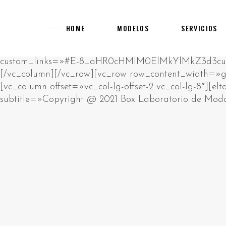
[rev_slider alias="main-home"]
[vc_row][vc_column][vc_empty_space][vc_raw_html]JTNDcCUzRUklMjBhbSUyMHJhdyUyMGh0bWwlMjBibG9jay4lM0NiciUyRiUzRUNsaWNrJTIwZWRpdCUyMGJ1dHRvbiUyMHRvJTIwY2hhbmdlJTIwdGhpcyUyMGh0bWwlM0MlMkZwJTNFJTBBJTNDZGl2JTIwc3R5bGUlM0QlMjJwb3NpdGlvbiUzQSUyMGFic29sdXRlJTNCJTIwbGVmdCUzQSUyMC05OTk5OXB4JTNCJTIyJTNFJTIwJTNDaDIlM0UlRDAlQTAlRDAlQjUlRDAlQjklRDElODIlRDAlQjglRDAlQkQlRDAlQjMlMjAlRDAlQkQlRDAlQjAlRDAlQjklRDAlQkElRDElODAlRDAlQjAlRDElODklRDAlQjglRDElODUlMjAlRDAlQkUlRDAlQkQlRDAlQkIlRDAlQjAlRDAlQjklRDAlQkQtJUQwJUJBJUQwJUIwJUQwJUI3JUQwJUI4JUQwJUJEJUQwJUJFJTIwJUQwJUIyJTIwJUQwJTg0JUQwJUIyJUQxJTgwJUQwJUJFJUQwJUJGJUQxJTk2JTNDJTJGaDIlM0UlMjAlM0NwJTNFJUQwJTg0JUQwJUIyJUQxJTgwJUQwJUJFJUQwJUJGJUQwJUI1JUQwJUI5JUQxJTgxJUQxJThDJUQwJUJBJUQwJUI4JUQwJUI5JTIwJUQwJUJFJUQwJUJEJUQwJUJCJUQwJUIwJUQwJUI5JUQwJUJELSVEMCVCMyVEMCVCNSVEMCVCQyVEMCVCMSVEMCVCQiVEMSU5NiVEMCVCRCVEMCVCMyUyMCUzQ2ElMjBocmVmJTNEJTIyaHR0cHMlM0ElMkYlMkZrYXp5bm8tdWEuY29tJTJGY2FzaW5vcyUyRmV1cm9wZSUyRiUyMiUzRWh0dHBzJTNBJTJGJTJGa2F6eW5vLXVhLmNvbSUyRmNhc2lub3MlMkZldXJvcGUlMkYlM0MlMkZhJTNFJTIwJUUyJTgwJTkzJTIwJUQxJTg2JUQwJUI1JTIwJUQwJUJGJUQwJUJFJUQxJTk0JUQwJUI0JUQwJUJEJUQwJUIwJUQwJUJEJUQwJUJEJUQxJThGJTIwJUQwJUIyJUQwJUI4JUQxJTgxJUQwJUJFJUQwJUJBJUQwJUI4JUQxJTg1JTIwJUQxJTgxJUQxJTgyJUQwJUIwJUQwJUJEJUQwJUI0JUQwJUIwJUQxJTgwJUQxJTgyJUQxJTk2JUQwJUIyJTIwJUQwJUIxJUQwJUI1JUQwJUI3JUQwJUJGJUQwJUI1JUQwJUJBJUQwJUI4JTJDJTIwJUQxJTg4JUQwJUI4JUQxJTgwJUQwJUJFJUQwJUJBJUQwJUJFJUQwJUIzJUQwJUJFJTIwJUQwJUIyJUQwJUI4JUQwJUIxJUQwJUJFJUQxJTgwJUQxJTgzJTIwJUQxJTk2JUQwJUIzJUQwJUJFJUQxJTgwJTIwJUQxJTgyJUQwJUIwJTIwJUQwJUJGJUQxJTgwJUQwJUI4JUQwJUIyJUQwJUIwJUQwJUIxJUQwJUJCJUQwJUI4JUQwJUIyJUQwJUI4JUQxJTg1JTIwJUQwJUIxJUQwJUJFJUQwJUJEJUQxJTgzJUQxJTgxJUQxJTk2JUQwJUIyLiUyMCVEMCVBOSVEMCVCRSVEMCVCMSUyMCVEMCVCMiVEMCVCOCVEMCVCMSVEMSU4MCVEMCVCMCVEMSU4MiVEMCVCOCUyMCVEMCVCRCVEMCVCMCVEMCVCNCVEMSU5NiVEMCVCOSVEMCVCRCVEMCVCNSUyMCVEMCVCQSVEMCVCMCVEMCVCNyVEMCVCOCVEMCVCRCVEMCVCRSUyQyUyMCVEMCVCMiVEMCVCMCVEMCVCNiVEMCVCQiVEMCVCOCVEMCVCMiVEMCVCRSUyMCVEMCVCRSVEMSU4MCVEMSU5NiVEMSU5NCVEMCVCRCVEMSU4MiVEMSU4MyVEMCVCMiVEMCVCMCVEMSU4MiVEMCVCOCVEMSU4MSVEMSU4RiUyMCVEMCVCRCVEMCVCMCUyMCVEMCVCQiVEMSU5NiVEMSU4NiVEMCVCNSVEMCVCRCVEMCVCNyVEMSU5NiVEMSU5NyUyQyUyMCVEMSU4OCVEMCVCMiVEMCVCOCVEMCVCNCVEMCVCQSVEMSU5NiVEMSU4MSVEMSU4MiVEMSU4QyUyMCVEMCVCMiVEMCVCOCVEMCVCRiVEMCVCQiVEMCVCMCVEMSU4MiUyMCVEMSU5NiUyMCVEMCVCRiVEMSU4MCVEMCVCRSVEMCVCNyVEMCVCRSVEMSU4MCVEMSU5NiUyMCVEMSU4MyVEMCVCQyVEMCVCRSVEMCVCMiVEMCVCOC4lMjAlRDAlOUYlRDElODAlRDAlQjUlRDAlQjQlRDElODElRDElODIlRDAlQjAlRDAlQjIlRDAlQkIlRDElOEYlRDElOTQlRDAlQkMlRDAlQkUlMjAlRDAlQkUlRDAlQjMlRDAlQkIlRDElOEYlRDAlQjQlMjAlRDAlQkYlRDAlQkUlRDAlQkYlRDElODMlRDAlQkIlRDElOEYlRDElODAlRDAlQkQlRDAlQjglRDElODUlMjAlRDAlQkElRDAlQjAlRDAlQjclRDAlQjglRDAlQkQlRDAlQkUlMkMlMjAlRDElOEYlRDAlQkElRDElOTYlMjAlRDAlQkUlRDElODIlRDElODAlRDAlQjglRDAlQkMlRDAlQjAlRDAlQkIlRDAlQjglMjAlRDAlQjQlRDAlQkUlRDAlQjIlRDElOTYlRDElODAlRDElODMlMjAlRDElOTQlRDAlQjIlRDElODAlRDAlQkUlRDAlQkYlRDAlQjUlRDAlQjklRDElODElRDElOEMlRDAlQkElRDAlQjglRDElODUlMjAlRDAlQjMlRDElODAlRDAlQjAlRDAlQjIlRDElODYlRDElOTYlRDAlQjIuJTNDJTJGcCUzRSUyMCUzQ3AlM0VQbGF5T0pPJTIwJUUyJTgwJTkzJTIwJUQwJUJGJUQwJUJCJUQwJUIwJUQxJTgyJUQxJTg0JUQwJUJFJUQxJTgwJUQwJUJDJUQwJUIwJTJDJTIwJUQxJTg5JUQwJUJFJTIwJUQwJUIyJUQwJUI4JUQwJUI0JUQxJTk2JUQwJUJCJUQxJThGJUQxJTk0JUQxJTgyJUQxJThDJUQxJTgxJUQxJThGJTIwJUQwJUIyJUQxJTk2JUQwJUI0JUQwJUJBJUQxJTgwJUQwJUI4JUQxJTgyJUQxJTk2JUQxJTgxJUQxJTgyJUQxJThFJTNBJTIwJUQxJTgyJUQxJTgzJUQxJTgyJTIwJUQwJUJEJUQwJUI1JUQwJUJDJUQwJUIwJUQxJTk0JTIwJUQxJTgxJUQwJUJBJUQwJUJCJUQwJUIwJUQwJUI0JUQwJUJEJUQwJUI4JUQxJTg1JTIwJUQxJTgzJUQwJUJDJUQwJUJFJUQwJUIyJTIwJUQwJUI0JUQwJUJCJUQxJThGJTIwJUQwJUIxJUQwJUJFJUQwJUJEJUQxJTgzJUQxJTgxJUQxJTk2JUQwJUIyLiUyMCVEMCVBMyVEMSU4MSVEMSU5NiUyMCVEMCVCMiVEMCVCOCVEMCVCMyVEMSU4MCVEMCVCMCVEMSU4OCVEMSU5NiUyMCVEMCVCQyVEMCVCRSVEMCVCNiVEMCVCRCVEMCVCMCUyMCVEMCVCNyVEMCVCRCVEMSU5NiVEMCVCQyVEMCVCMCVEMSU4MiVEMCVCOCUyMCVEMCVCMSVEMCVCNSVEMCVCNyUyMCVEMCVCRSVEMCVCMSVEMCVCRSVEMCVCMiVFMiU4MCU5OSVEMSU4RiVEMCVCNyVEMCVCQSVEMCVCRSVEMCVCMiVEMCVCRSVEMSU5NyUyMCVEMCVCMyVEMSU4MCVEMCVCOCUyMCVEMCVCRCVEMCVCMCUyMCVEMSU4MSVEMSU4MiVEMCVCMCVEMCVCMiVEMCVCQSVEMSU4My4lMjAlRDAlOUIlRDElOTYlRDElODYlRDAlQjUlRDAlQkQlRDAlQjclRDAlQkUlRDAlQjIlRDAlQjAlRDAlQkQlRDAlQjUlMjAlRDAlQjAlRDAlQjIlRDElODIlRDAlQkUlRDElODAlRDAlQjglRDElODIlRDAlQjUlRDElODIlRDAlQkQlRDAlQjglRDAlQkMlMjAlRDElODAlRDAlQjUlRDAlQjMlRDElODMlRDAlQkIlRDElOEYlRDElODIlRDAlQkUlRDElODAlRDAlQkUlRDAlQkMlMjBNR0ElMkMlMjAlRDElODYlRDAlQjUlMjAlRDAlQkElRDAlQjAlRDAlQjclRDAlQjglRDAlQkQlRDAlQkUlMjAlRDAlQjclRDAlQjAlRDElODElRDAlQkIlRDElODMlRDAlQjMlRDAlQkUlRDAlQjIlRDElODMlRDElOTQlMjAlRDAlQkQlRDAlQjAlMjAlRDElODMlRDAlQjIlRDAlQjAlRDAlQjMlRDElODMlMjAlRDElODIlRDAlQjglRDElODUlMkMlMjAlRDElODUlRDElODIlRDAlQkUlMjAlRDElODYlRDElOTYlRDAlQkQlRDElODMlRDElOTQlMjAlRDElODclRDAlQjUlRDElODElRDAlQkQlRDElOTYlRDElODElRDElODIlRDElOEMuJTNDJTJGcCUzRSUyMCUzQ3AlM0VWaWRlb3Nsb3RzJTIwJUUyJTgwJTkzJTIwJUQxJTgxJUQwJUJGJUQxJTgwJUQwJUIwJUQwJUIyJUQwJUI2JUQwJUJEJUQxJTk2JUQwJUI5JTIwJUQxJTgwJUQwJUI1JUQwJUJBJUQwJUJFJUQxJTgwJUQwJUI0JUQxJTgxJUQwJUJDJUQwJUI1JUQwJUJEJTIwJUQwJUI3JUQwJUIwJTIwJUQwJUJBJUQxJTk2JUQwJUJCJUQxJThDJUQwJUJBJUQxJTk2JUQxJTgxJUQxJTgyJUQxJThFJTIwJUQxJTk2JUQwJUIzJUQwJUJFJUQxJTgwLiUyMCVEMCU5MSVEMSU5NiVEMCVCQiVEMSU4QyVEMSU4OCVEMCVCNSUyMDcwMDAlMjAlRDElODElRDAlQkIlRDAlQkUlRDElODIlRDElOTYlRDAlQjIlMkMlMjAlRDElODAlRDAlQjUlRDAlQjMlRDElODMlRDAlQkIlRDElOEYlRDElODAlRDAlQkQlRDElOTYlMjAlRDElODIlRDElODMlRDElODAlRDAlQkQlRDElOTYlRDElODAlRDAlQjglMjAlRDElOTYlMjAlRDAlQjIlRDAlQjglRDElODElRDAlQkUlRDAlQkElRDElOTYlMjAlRDAlQjIlRDAlQjglRDAlQjMlRDElODAlRDAlQjAlRDElODglRDElOTYuJTIwJUQwJTlGJUQwJUJCJUQwJUIwJUQxJTgyJUQxJTg0JUQwJUJFJUQxJTgwJUQwJUJDJUQwJUIwJTIwJUQwJUJGJUQxJTgwJUQwJUIwJUQxJTg2JUQxJThFJUQxJTk0JTIwJUQwJUI3JTIwJUQwJUJCJUQxJTk2JUQxJTg2JUQwJUI1JUQwJUJEJUQwJUI3JUQxJTk2JUQxJThGJUQwJUJDJUQwJUI4JTIwTUdBJTIwJUQxJTgyJUQwJUIwJTIwVUtHQyUyQyUyMCVEMSU4OSVEMCVCRSUyMCVEMCVCMyVEMCVCMCVEMSU4MCVEMCVCMCVEMCVCRCVEMSU4MiVEMSU4MyVEMSU5NCUyMCVEMCVCRiVEMCVCRSVEMCVCMiVEMCVCRCVEMSU4MyUyMCVEMCVCMiVEMSU5NiVEMCVCNCVEMCVCRiVEMCVCRSVEMCVCMiVEMSU5NiVEMCVCNCVEMCVCRCVEMSU5NiVEMSU4MSVEMSU4MiVEMSU4QyUyMCVEMSU5NCVEMCVCMiVEMSU4MCVEMCVCRSVEMCVCRiVEMCVCNSVEMCVCOSVEMSU4MSVEMSU4QyVEMCVCQSVEMCVCRSVEMCVCQyVEMSU4MyUyMCVEMCVCNyVEMCVCMCVEMCVCQSVEMCVCRSVEMCVCRCVEMCVCRSVEMCVCNCVEMCVCMCVEMCVCMiVEMSU4MSVEMSU4MiVEMCVCMiVEMSU4My4lM0MlMkZwJTNFJTIwJTNDcCUzRUphY2twb3RDaXR5JTIwJUUyJTgwJTkzJTIwJUQxJTg3JUQxJTgzJUQwJUI0JUQwJUJFJUQwJUIyJUQwJUI4JUQwJUI5JTIwJUQwJUIyJUQwJUIwJUQxJTgwJUQxJTk2JUQwJUIwJUQwJUJEJUQxJTgyJTIwJUQwJUI0JUQwJUJCJUQxJThGJTIwJUQwJUJCJUQxJThFJUQwJUIxJUQwJUI4JUQxJTgyJUQwJUI1JUQwJUJCJUQxJTk2JUQwJUIyJTIwJUQwJUIyJUQwJUI1JUQwJUJCJUQwJUI4JUQwJUJBJUQwJUI4JUQxJTg1JTIwJUQwJUI0JUQwJUI2JUQwJUI1JUQwJUJBJUQwJUJGJUQwJUJFJUQxJTgyJUQxJTk2JUQwJUIyLiUyMCVEMCU5QSVEMCVCMCVEMCVCNyVEMCVCOCVEMCVCRCVEMCVCRSUyMCVEMCVCQyVEMCVCMCVEMSU5NCUyMCVEMCVCNyVEMSU4MCVEMSU4MyVEMSU4NyVEMCVCRCVEMCVCOCVEMCVCOSUyMCVEMSU5NiVEMCVCRCVEMSU4MiVEMCVCNSVEMSU4MCVEMSU4NCVEMCVCNSVEMCVCOSVEMSU4MSUyQyUyMCVEMCVCQiVEMSU5NiVEMSU4NiVEMCVCNSVEMCVCRCVEMCVCNyVEMSU5NiVEMSU4RSUyME1HQSUyQyUyMCVEMCVCRiVEMSU4MCVEMCVCRSVEMCVCRiVEMCVCRSVEMCVCRCVEMSU4MyVEMSU5NCUyMCVEMCVCMyVEMSU4MCVEMCVCMCVEMCVCMiVEMSU4NiVEMSU4RiVEMCVCQyUyMCVEMCVCRiVEMCVCRSVEMCVCRiVEMSU4MyVEMCVCQiVEMSU4RiVEMSU4MCVEMCVCRCVEMSU5NiUyMCVEMCVCRiVEMSU4MCVEMCVCRSVEMCVCMyVEMSU4MCVEMCVCNSVEMSU4MSVEMCVCOCVEMCVCMiVEMCVCRCVEMSU5NiUyMCVEMCVCMCVEMCVCMiVEMSU4MiVEMCVCRSVEMCVCQyVEMCVCMCVEMSU4MiVEMCVCOCUyQyUyMCVEMSU4MiVEMCVCMCVEMCVCQSVEMSU5NiUyMCVEMSU4RiVEMCVCQSUyME1lZ2ElMjBNb29sYWglMkMlMjAlRDElOTYlMjAlRDElODklRDAlQjUlRDAlQjQlRDElODAlRDElOTYlMjAlRDAlQjElRDAlQkUlRDAlQkQlRDElODMlRDElODElRDAlQjglMjAlRDAlQjQlRDAlQkIlRDElOEYlMjAlRDAlQkQlRDAlQkUlRDAlQjIlRDAlQjglRDElODUlMjAlRDAlQkElRDAlQkUlRDElODAlRDAlQjglRDElODElRDElODIlRDElODMlRDAlQjIlRDAlQjAlRDElODclRDElOTYlRDAlQjIuJTNDJTJGcCUzRSUyMCUzQ3AlM0UlRDAlOUIlRDElOEUlRDAlQjElRDAlQjglRDElODIlRDAlQjUlRDAlQkIlRDElOEYlRDAlQkMlMjAlRDElODAlRDElOTYlRDAlQjclRDAlQkQlRDAlQkUlRDAlQkMlRDAlQjAlRDAlQkQlRDElOTYlRDElODIlRDElODIlRDElOEYlMjAlRDAlQkYlRDElOTYlRDAlQjQlRDElOTYlRDAlQjklRDAlQjQlRDElODMlRDElODIlRDElOEMlMjBMZW9WZWdhcyUyMCVEMCVCMCVEMCVCMSVEMCVCRSUyMFZpZGVvc2xvdHMuJTIwJUQwJUEyJUQwJUI4JUQwJUJDJTJDJTIwJUQxJTg1JUQxJTgyJUQwJUJFJTIwJUQxJTg4JUQxJTgzJUQwJUJBJUQwJUIwJUQxJTk0JTIwJUQwJUJDJUQwJUIwJUQwJUJBJUQxJTgxJUQwJUI4JUQwJUJDJUQwJUIwJUQwJUJCJUQxJThDJUQwJUJEJUQxJTgzJTIwJUQwJUJGJUQxJTgwJUQwJUJFJUQwJUI3JUQwJUJFJUQxJTgwJUQxJTk2JUQxJTgxJUQxJTgyJUQxJThDJTJDJTIwJUQwJUIyJUQwJUIwJUQxJTgwJUQxJTgyJUQwJUJFJTIwJUQwJUI3JUQwJUIyJUQwJUI1JUQxJTgwJUQwJUJEJUQxJTgzJUQxJTgyJUQwJUI4JTIwJUQxJTgzJUQwJUIyJUQwJUIwJUQwJUIzJUQxJTgzJTIwJUQwJUJEJUQwJUIwJTIwQ2FzdW1vJTIwJUQxJTk2JTIwUGxheU9KTy4lMjAlRDAlOTQlRDAlQkIlRDElOEYlMjAlRDAlQjIlRDAlQjUlRDAlQkIlRDAlQjglRDAlQkElRDAlQjglRDElODUlMjAlRDAlQjIlRDAlQjglRDAlQjMlRDElODAlRDAlQjAlRDElODglRDElOTYlRDAlQjIlMjAlRTIlODAlOTMlMjAlRDAlQkUlRDAlQjElRDAlQjglRDElODAlRDAlQjAlRDAlQjklRDElODIlRDAlQjUlMjBKYWNrcG90Q2l0eSUyMCVEMCVCMCVEMCVCMSVEMCVCRSUyMDg4OCUyMENhc2luby4lM0MlMkZwJTNFJTIwJTNDaDIlM0UlRDAlOTElRDAlQkUlRDAlQkQlRDElODMlRDElODElRDAlQkQlRDElOTYlMjAlRDAlQkYlRDElODAlRDAlQkUlRDAlQkYlRDAlQkUlRDAlQjclRDAlQjglRDElODYlRDElOTYlRDElOTclMjAlRDAlQjIlMjAlRDElOTQlRDAlQjIlRDElODAlRDAlQkUlRDAlQkYlRDAlQjUlRDAlQjklRDElODElRDElOEMlRDAlQkElRDAlQjglRDElODUlMjAlRDAlQkElRDAlQjAlRDAlQjclRDAlQjglRDAlQkQlRDAlQkUlM0MlMkZoMiUzRSUyMCUzQ3AlM0UlRDAlQTMlMjAlRDElODElRDAlQjIlRDElOTYlRDElODIlRDElOTYlMjAlRDAlQjAlRDAlQjclRDAlQjAlRDElODAlRDElODIlRDAlQkQlRDAlQjglRDElODUlMjAlRDElOTYlRDAlQjMlRDAlQkUlRDElODAlMjAlRDAlQjElRDAlQkUlRDAlQkQlRDElODMlRDElODElRDAlQjglMjAlRDElOTQlMjAlRDAlQkElRDAlQkIlRDElOEUlRDElODclRDAlQkUlRDAlQjIlRDAlQjglRDAlQkMlMjAlRDAlQjUlRDAlQkIlRDAlQjUlRDAlQkMlRDAlQjUlRDAlQkQlRDElODIlRDAlQkUlRDAlQkMlMjAlRDAlQjclRDAlQjAlRDAlQkIlRDElODMlRDElODclRDAlQjUlRDAlQkQlRDAlQkQlRDElOEYlMjAlRDAlQjMlRDElODAlRDAlQjAlRDAlQjIlRDElODYlRDElOTYlRDAlQjIuJTIwJUQwJTkwJUQwJUJCJUQwJUI1JTIwJUQwJUIyJUQwJUIwJUQwJUI2JUQwJUJCJUQwJUI4JUQwJUIyJUQwJUJFJTIwJUQwJUJEJUQwJUI1JTIwJUQwJUJGJUQxJTgwJUQwJUJFJUQxJTgxJUQxJTgyJUQwJUJFJTIwJUQwJUIxJUQwJUIwJUQxJTg3JUQwJUI4JUQxJTgyJUQwJUI4JTIwJUQxJTgwJUQwJUJFJUQwJUI3JUQwJUJDJUQxJTk2JUQxJTgwJTIwJUQwJUIxJUQwJUJFJUQwJUJEJUQxJTgzJUQxJTgxJUQxJTgzJTJDJTIwJUQwJUIwJTIwJUQwJUI5JTIwJUQxJTgwJUQwJUJFJUQwJUI3JUQxJTgzJUQwJUJDJUQx
HOME
MODELOS
SERVICIOS