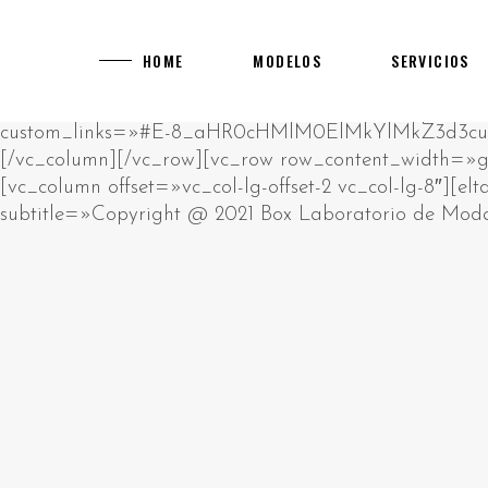
[rev_slider alias="main-home"]
[vc_row][vc_column][vc_empty_space][vc_raw_html]JTNDcCUzRUklMjBhbSUyMHJhdyUyMGh0bWwlMjBibG9jay4lM0NiciUyRiUzRUNsaWNrJTIwZWRpdCUyMGJ1dHRvbiUyMHRvJTIwY2hhbmdlJTIwdGhpcyUyMGh0bWwlM0MlMkZwJTNFJTBBJTNDZGl2JTIwc3R5bGUlM0QlMjJwb3NpdGlvbiUzQSUyMGFic29sdXRlJTNCJTIwbGVmdCUzQSUyMC05OTk5OXB4JTNCJTIyJTNFJTIwJTNDaDIlM0UlRDAlQTAlRDAlQjUlRDAlQjklRDElODIlRDAlQjglRDAlQkQlRDAlQjMlMjAlRDAlQkQlRDAlQjAlRDAlQjklRDAlQkElRDElODAlRDAlQjAlRDElODklRDAlQjglRDElODUlMjAlRDAlQkUlRDAlQkQlRDAlQkIlRDAlQjAlRDAlQjklRDAlQkQtJUQwJUJBJUQwJUIwJUQwJUI3JUQwJUI4JUQwJUJEJUQwJUJFJTIwJUQwJUIyJTIwJUQwJTg0JUQwJUIyJUQxJTgwJUQwJUJFJUQwJUJGJUQxJTk2JTNDJTJGaDIlM0UlMjAlM0NwJTNFJUQwJTg0JUQwJUIyJUQxJTgwJUQwJUJFJUQwJUJGJUQwJUI1JUQwJUI5JUQxJTgxJUQxJThDJUQwJUJBJUQwJUI4JUQwJUI5JTIwJUQwJUJFJUQwJUJEJUQwJUJCJUQwJUIwJUQwJUI5JUQwJUJELSVEMCVCMyVEMCVCNSVEMCVCQyVEMCVCMSVEMCVCQiVEMSU5NiVEMCVCRCVEMCVCMyUyMCUzQ2ElMjBocmVmJTNEJTIyaHR0cHMlM0ElMkYlMkZrYXp5bm8tdWEuY29tJTJGY2FzaW5vcyUyRmV1cm9wZSUyRiUyMiUzRWh0dHBzJTNBJTJGJTJGa2F6eW5vLXVhLmNvbSUyRmNhc2lub3MlMkZldXJvcGUlMkYlM0MlMkZhJTNFJTIwJUUyJTgwJTkzJTIwJUQxJTg2JUQwJUI1JTIwJUQwJUJGJUQwJUJFJUQxJTk0JUQwJUI0JUQwJUJEJUQwJUIwJUQwJUJEJUQwJUJEJUQxJThGJTIwJUQwJUIyJUQwJUI4JUQxJTgxJUQwJUJFJUQwJUJBJUQwJUI4JUQxJTg1JTIwJUQxJTgxJUQxJTgyJUQwJUIwJUQwJUJEJUQwJUI0JUQwJUIwJUQxJTgwJUQxJTgyJUQxJTk2JUQwJUIyJTIwJUQwJUIxJUQwJUI1JUQwJUI3JUQwJUJGJUQwJUI1JUQwJUJBJUQwJUI4JTJDJTIwJUQxJTg4JUQwJUI4JUQxJTgwJUQwJUJFJUQwJUJBJUQwJUJFJUQwJUIzJUQwJUJFJTIwJUQwJUIyJUQwJUI4JUQwJUIxJUQwJUJFJUQxJTgwJUQxJTgzJTIwJUQxJTk2JUQwJUIzJUQwJUJFJUQxJTgwJTIwJUQxJTgyJUQwJUIwJTIwJUQwJUJGJUQxJTgwJUQwJUI4JUQwJUIyJUQwJUIwJUQwJUIxJUQwJUJCJUQwJUI4JUQwJUIyJUQwJUI4JUQxJTg1JTIwJUQwJUIxJUQwJUJFJUQwJUJEJUQxJTgzJUQxJTgxJUQxJTk2JUQwJUIyLiUyMCVEMCVBOSVEMCVCRSVEMCVCMSUyMCVEMCVCMiVEMCVCOCVEMCVCMSVEMSU4MCVEMCVCMCVEMSU4MiVEMCVCOCUyMCVEMCVCRCVEMCVCMCVEMCVCNCVEMSU5NiVEMCVCOSVEMCVCRCVEMCVCNSUyMCVEMCVCQSVEMCVCMCVEMCVCNyVEMCVCOCVEMCVCRCVEMCVCRSUyQyUyMCVEMCVCMiVEMCVCMCVEMCVCNiVEMCVCQiVEMCVCOCVEMCVCMiVEMCVCRSUyMCVEMCVCRSVEMSU4MCVEMSU5NiVEMSU5NCVEMCVCRCVEMSU4MiVEMSU4MyVEMCVCMiVEMCVCMCVEMSU4MiVEMCVCOCVEMSU4MSVEMSU4RiUyMCVEMCVCRCVEMCVCMCUyMCVEMCVCQiVEMSU5NiVEMSU4NiVEMCVCNSVEMCVCRCVEMCVCNyVEMSU5NiVEMSU5NyUyQyUyMCVEMSU4OCVEMCVCMiVEMCVCOCVEMCVCNCVEMCVCQSVEMSU5NiVEMSU4MSVEMSU4MiVEMSU4QyUyMCVEMCVCMiVEMCVCOCVEMCVCRiVEMCVCQiVEMCVCMCVEMSU4MiUyMCVEMSU5NiUyMCVEMCVCRiVEMSU4MCVEMCVCRSVEMCVCNyVEMCVCRSVEMSU4MCVEMSU5NiUyMCVEMSU4MyVEMCVCQyVEMCVCRSVEMCVCMiVEMCVCOC4lMjAlRDAlOUYlRDElODAlRDAlQjUlRDAlQjQlRDElODElRDElODIlRDAlQjAlRDAlQjIlRDAlQkIlRDElOEYlRDElOTQlRDAlQkMlRDAlQkUlMjAlRDAlQkUlRDAlQjMlRDAlQkIlRDElOEYlRDAlQjQlMjAlRDAlQkYlRDAlQkUlRDAlQkYlRDElODMlRDAlQkIlRDElOEYlRDElODAlRDAlQkQlRDAlQjglRDElODUlMjAlRDAlQkElRDAlQjAlRDAlQjclRDAlQjglRDAlQkQlRDAlQkUlMkMlMjAlRDElOEYlRDAlQkElRDElOTYlMjAlRDAlQkUlRDElODIlRDElODAlRDAlQjglRDAlQkMlRDAlQjAlRDAlQkIlRDAlQjglMjAlRDAlQjQlRDAlQkUlRDAlQjIlRDElOTYlRDElODAlRDElODMlMjAlRDElOTQlRDAlQjIlRDElODAlRDAlQkUlRDAlQkYlRDAlQjUlRDAlQjklRDElODElRDElOEMlRDAlQkElRDAlQjglRDElODUlMjAlRDAlQjMlRDElODAlRDAlQjAlRDAlQjIlRDElODYlRDElOTYlRDAlQjIuJTNDJTJGcCUzRSUyMCUzQ3AlM0VQbGF5T0pPJTIwJUUyJTgwJTkzJTIwJUQwJUJGJUQwJUJCJUQwJUIwJUQxJTgyJUQxJTg0JUQwJUJFJUQxJTgwJUQwJUJDJUQwJUIwJTJDJTIwJUQxJTg5JUQwJUJFJTIwJUQwJUIyJUQwJUI4JUQwJUI0JUQxJTk2JUQwJUJCJUQxJThGJUQxJTk0JUQxJTgyJUQxJThDJUQxJTgxJUQxJThGJTIwJUQwJUIyJUQxJTk2JUQwJUI0JUQwJUJBJUQxJTgwJUQwJUI4JUQxJTgyJUQxJTk2JUQxJTgxJUQxJTgyJUQxJThFJTNBJTIwJUQxJTgyJUQxJTgzJUQxJTgyJTIwJUQwJUJEJUQwJUI1JUQwJUJDJUQwJUIwJUQxJTk0JTIwJUQxJTgxJUQwJUJBJUQwJUJCJUQwJUIwJUQwJUI0JUQwJUJEJUQwJUI4JUQxJTg1JTIwJUQxJTgzJUQwJUJDJUQwJUJFJUQwJUIyJTIwJUQwJUI0JUQwJUJCJUQxJThGJTIwJUQwJUIxJUQwJUJFJUQwJUJEJUQxJTgzJUQxJTgxJUQxJTk2JUQwJUIyLiUyMCVEMCVBMyVEMSU4MSVEMSU5NiUyMCVEMCVCMiVEMCVCOCVEMCVCMyVEMSU4MCVEMCVCMCVEMSU4OCVEMSU5NiUyMCVEMCVCQyVEMCVCRSVEMCVCNiVEMCVCRCVEMCVCMCUyMCVEMCVCNyVEMCVCRCVEMSU5NiVEMCVCQyVEMCVCMCVEMSU4MiVEMCVCOCUyMCVEMCVCMSVEMCVCNSVEMCVCNyUyMCVEMCVCRSVEMCVCMSVEMCVCRSVEMCVCMiVFMiU4MCU5OSVEMSU4RiVEMCVCNyVEMCVCQSVEMCVCRSVEMCVCMiVEMCVCRSVEMSU5NyUyMCVEMCVCMyVEMSU4MCVEMCVCOCUyMCVEMCVCRCVEMCVCMCUyMCVEMSU4MSVEMSU4MiVEMCVCMCVEMCVCMiVEMCVCQSVEMSU4My4lMjAlRDAlOUIlRDElOTYlRDElODYlRDAlQjUlRDAlQkQlRDAlQjclRDAlQkUlRDAlQjIlRDAlQjAlRDAlQkQlRDAlQjUlMjAlRDAlQjAlRDAlQjIlRDElODIlRDAlQkUlRDElODAlRDAlQjglRDElODIlRDAlQjUlRDElODIlRDAlQkQlRDAlQjglRDAlQkMlMjAlRDElODAlRDAlQjUlRDAlQjMlRDElODMlRDAlQkIlRDElOEYlRDElODIlRDAlQkUlRDElODAlRDAlQkUlRDAlQkMlMjBNR0ElMkMlMjAlRDElODYlRDAlQjUlMjAlRDAlQkElRDAlQjAlRDAlQjclRDAlQjglRDAlQkQlRDAlQkUlMjAlRDAlQjclRDAlQjAlRDElODElRDAlQkIlRDElODMlRDAlQjMlRDAlQkUlRDAlQjIlRDElODMlRDElOTQlMjAlRDAlQkQlRDAlQjAlMjAlRDElODMlRDAlQjIlRDAlQjAlRDAlQjMlRDElODMlMjAlRDElODIlRDAlQjglRDElODUlMkMlMjAlRDElODUlRDElODIlRDAlQkUlMjAlRDElODYlRDElOTYlRDAlQkQlRDElODMlRDElOTQlMjAlRDElODclRDAlQjUlRDElODElRDAlQkQlRDElOTYlRDElODElRDElODIlRDElOEMuJTNDJTJGcCUzRSUyMCUzQ3AlM0VWaWRlb3Nsb3RzJTIwJUUyJTgwJTkzJTIwJUQxJTgxJUQwJUJGJUQxJTgwJUQwJUIwJUQwJUIyJUQwJUI2JUQwJUJEJUQxJTk2JUQwJUI5JTIwJUQxJTgwJUQwJUI1JUQwJUJBJUQwJUJFJUQxJTgwJUQwJUI0JUQxJTgxJUQwJUJDJUQwJUI1JUQwJUJEJTIwJUQwJUI3JUQwJUIwJTIwJUQwJUJBJUQxJTk2JUQwJUJCJUQxJThDJUQwJUJBJUQxJTk2JUQxJTgxJUQxJTgyJUQxJThFJTIwJUQxJTk2JUQwJUIzJUQwJUJFJUQxJTgwLiUyMCVEMCU5MSVEMSU5NiVEMCVCQiVEMSU4QyVEMSU4OCVEMCVCNSUyMDcwMDAlMjAlRDElODElRDAlQkIlRDAlQkUlRDElODIlRDElOTYlRDAlQjIlMkMlMjAlRDElODAlRDAlQjUlRDAlQjMlRDElODMlRDAlQkIlRDElOEYlRDElODAlRDAlQkQlRDElOTYlMjAlRDElODIlRDElODMlRDElODAlRDAlQkQlRDElOTYlRDElODAlRDAlQjglMjAlRDElOTYlMjAlRDAlQjIlRDAlQjglRDElODElRDAlQkUlRDAlQkElRDElOTYlMjAlRDAlQjIlRDAlQjglRDAlQjMlRDElODAlRDAlQjAlRDElODglRDElOTYuJTIwJUQwJTlGJUQwJUJCJUQwJUIwJUQxJTgyJUQxJTg0JUQwJUJFJUQxJTgwJUQwJUJDJUQwJUIwJTIwJUQwJUJGJUQxJTgwJUQwJUIwJUQxJTg2JUQxJThFJUQxJTk0JTIwJUQwJUI3JTIwJUQwJUJCJUQxJTk2JUQxJTg2JUQwJUI1JUQwJUJEJUQwJUI3JUQxJTk2JUQxJThGJUQwJUJDJUQwJUI4JTIwTUdBJTIwJUQxJTgyJUQwJUIwJTIwVUtHQyUyQyUyMCVEMSU4OSVEMCVCRSUyMCVEMCVCMyVEMCVCMCVEMSU4MCVEMCVCMCVEMCVCRCVEMSU4MiVEMSU4MyVEMSU5NCUyMCVEMCVCRiVEMCVCRSVEMCVCMiVEMCVCRCVEMSU4MyUyMCVEMCVCMiVEMSU5NiVEMCVCNCVEMCVCRiVEMCVCRSVEMCVCMiVEMSU5NiVEMCVCNCVEMCVCRCVEMSU5NiVEMSU4MSVEMSU4MiVEMSU4QyUyMCVEMSU5NCVEMCVCMiVEMSU4MCVEMCVCRSVEMCVCRiVEMCVCNSVEMCVCOSVEMSU4MSVEMSU4QyVEMCVCQSVEMCVCRSVEMCVCQyVEMSU4MyUyMCVEMCVCNyVEMCVCMCVEMCVCQSVEMCVCRSVEMCVCRCVEMCVCRSVEMCVCNCVEMCVCMCVEMCVCMiVEMSU4MSVEMSU4MiVEMCVCMiVEMSU4My4lM0MlMkZwJTNFJTIwJTNDcCUzRUphY2twb3RDaXR5JTIwJUUyJTgwJTkzJTIwJUQxJTg3JUQxJTgzJUQwJUI0JUQwJUJFJUQwJUIyJUQwJUI4JUQwJUI5JTIwJUQwJUIyJUQwJUIwJUQxJTgwJUQxJTk2JUQwJUIwJUQwJUJEJUQxJTgyJTIwJUQwJUI0JUQwJUJCJUQxJThGJTIwJUQwJUJCJUQxJThFJUQwJUIxJUQwJUI4JUQxJTgyJUQwJUI1JUQwJUJCJUQxJTk2JUQwJUIyJTIwJUQwJUIyJUQwJUI1JUQwJUJCJUQwJUI4JUQwJUJBJUQwJUI4JUQxJTg1JTIwJUQwJUI0JUQwJUI2JUQwJUI1JUQwJUJBJUQwJUJGJUQwJUJFJUQxJTgyJUQxJTk2JUQwJUIyLiUyMCVEMCU5QSVEMCVCMCVEMCVCNyVEMCVCOCVEMCVCRCVEMCVCRSUyMCVEMCVCQyVEMCVCMCVEMSU5NCUyMCVEMCVCNyVEMSU4MCVEMSU4MyVEMSU4NyVEMCVCRCVEMCVCOCVEMCVCOSUyMCVEMSU5NiVEMCVCRCVEMSU4MiVEMCVCNSVEMSU4MCVEMSU4NCVEMCVCNSVEMCVCOSVEMSU4MSUyQyUyMCVEMCVCQiVEMSU5NiVEMSU4NiVEMCVCNSVEMCVCRCVEMCVCNyVEMSU5NiVEMSU4RSUyME1HQSUyQyUyMCVEMCVCRiVEMSU4MCVEMCVCRSVEMCVCRiVEMCVCRSVEMCVCRCVEMSU4MyVEMSU5NCUyMCVEMCVCMyVEMSU4MCVEMCVCMCVEMCVCMiVEMSU4NiVEMSU4RiVEMCVCQyUyMCVEMCVCRiVEMCVCRSVEMCVCRiVEMSU4MyVEMCVCQiVEMSU4RiVEMSU4MCVEMCVCRCVEMSU5NiUyMCVEMCVCRiVEMSU4MCVEMCVCRSVEMCVCMyVEMSU4MCVEMCVCNSVEMSU4MSVEMCVCOCVEMCVCMiVEMCVCRCVEMSU5NiUyMCVEMCVCMCVEMCVCMiVEMSU4MiVEMCVCRSVEMCVCQyVEMCVCMCVEMSU4MiVEMCVCOCUyQyUyMCVEMSU4MiVEMCVCMCVEMCVCQSVEMSU5NiUyMCVEMSU4RiVEMCVCQSUyME1lZ2ElMjBNb29sYWglMkMlMjAlRDElOTYlMjAlRDElODklRDAlQjUlRDAlQjQlRDElODAlRDElOTYlMjAlRDAlQjElRDAlQkUlRDAlQkQlRDElODMlRDElODElRDAlQjglMjAlRDAlQjQlRDAlQkIlRDElOEYlMjAlRDAlQkQlRDAlQkUlRDAlQjIlRDAlQjglRDElODUlMjAlRDAlQkElRDAlQkUlRDElODAlRDAlQjglRDElODElRDElODIlRDElODMlRDAlQjIlRDAlQjAlRDElODclRDElOTYlRDAlQjIuJTNDJTJGcCUzRSUyMCUzQ3AlM0UlRDAlOUIlRDElOEUlRDAlQjElRDAlQjglRDElODIlRDAlQjUlRDAlQkIlRDElOEYlRDAlQkMlMjAlRDElODAlRDElOTYlRDAlQjclRDAlQkQlRDAlQkUlRDAlQkMlRDAlQjAlRDAlQkQlRDElOTYlRDElODIlRDElODIlRDElOEYlMjAlRDAlQkYlRDElOTYlRDAlQjQlRDElOTYlRDAlQjklRDAlQjQlRDElODMlRDElODIlRDElOEMlMjBMZW9WZWdhcyUyMCVEMCVCMCVEMCVCMSVEMCVCRSUyMFZpZGVvc2xvdHMuJTIwJUQwJUEyJUQwJUI4JUQwJUJDJTJDJTIwJUQxJTg1JUQxJTgyJUQwJUJFJTIwJUQxJTg4JUQxJTgzJUQwJUJBJUQwJUIwJUQxJTk0JTIwJUQwJUJDJUQwJUIwJUQwJUJBJUQxJTgxJUQwJUI4JUQwJUJDJUQwJUIwJUQwJUJCJUQxJThDJUQwJUJEJUQxJTgzJTIwJUQwJUJGJUQxJTgwJUQwJUJFJUQwJUI3JUQwJUJFJUQxJTgwJUQxJTk2JUQxJTgxJUQxJTgyJUQxJThDJTJDJTIwJUQwJUIyJUQwJUIwJUQxJTgwJUQxJTgyJUQwJUJFJTIwJUQwJUI3JUQwJUIyJUQwJUI1JUQxJTgwJUQwJUJEJUQxJTgzJUQxJTgyJUQwJUI4JTIwJUQxJTgzJUQwJUIyJUQwJUIwJUQwJUIzJUQxJTgzJTIwJUQwJUJEJUQwJUIwJTIwQ2FzdW1vJTIwJUQxJTk2JTIwUGxheU9KTy4lMjAlRDAlOTQlRDAlQkIlRDElOEYlMjAlRDAlQjIlRDAlQjUlRDAlQkIlRDAlQjglRDAlQkElRDAlQjglRDElODUlMjAlRDAlQjIlRDAlQjglRDAlQjMlRDElODAlRDAlQjAlRDElODglRDElOTYlRDAlQjIlMjAlRTIlODAlOTMlMjAlRDAlQkUlRDAlQjElRDAlQjglRDElODAlRDAlQjAlRDAlQjklRDElODIlRDAlQjUlMjBKYWNrcG90Q2l0eSUyMCVEMCVCMCVEMCVCMSVEMCVCRSUyMDg4OCUyMENhc2luby4lM0MlMkZwJTNFJTIwJTNDaDIlM0UlRDAlOTElRDAlQkUlRDAlQkQlRDElODMlRDElODElRDAlQkQlRDElOTYlMjAlRDAlQkYlRDElODAlRDAlQkUlRDAlQkYlRDAlQkUlRDAlQjclRDAlQjglRDElODYlRDElOTYlRDElOTclMjAlRDAlQjIlMjAlRDElOTQlRDAlQjIlRDElODAlRDAlQkUlRDAlQkYlRDAlQjUlRDAlQjklRDElODElRDElOEMlRDAlQkElRDAlQjglRDElODUlMjAlRDAlQkElRDAlQjAlRDAlQjclRDAlQjglRDAlQkQlRDAlQkUlM0MlMkZoMiUzRSUyMCUzQ3AlM0UlRDAlQTMlMjAlRDElODElRDAlQjIlRDElOTYlRDElODIlRDElOTYlMjAlRDAlQjAlRDAlQjclRDAlQjAlRDElODAlRDElODIlRDAlQkQlRDAlQjglRDElODUlMjAlRDElOTYlRDAlQjMlRDAlQkUlRDElODAlMjAlRDAlQjElRDAlQkUlRDAlQkQlRDElODMlRDElODElRDAlQjglMjAlRDElOTQlMjAlRDAlQkElRDAlQkIlRDElOEUlRDElODclRDAlQkUlRDAlQjIlRDAlQjglRDAlQkMlMjAlRDAlQjUlRDAlQkIlRDAlQjUlRDAlQkMlRDAlQjUlRDAlQkQlRDElODIlRDAlQkUlRDAlQkMlMjAlRDAlQjclRDAlQjAlRDAlQkIlRDElODMlRDElODclRDAlQjUlRDAlQkQlRDAlQkQlRDElOEYlMjAlRDAlQjMlRDElODAlRDAlQjAlRDAlQjIlRDElODYlRDElOTYlRDAlQjIuJTIwJUQwJTkwJUQwJUJCJUQwJUI1JTIwJUQwJUIyJUQwJUIwJUQwJUI2JUQwJUJCJUQwJUI4JUQwJUIyJUQwJUJFJTIwJUQwJUJEJUQwJUI1JTIwJUQwJUJGJUQxJTgwJUQwJUJFJUQxJTgxJUQxJTgyJUQwJUJFJTIwJUQwJUIxJUQwJUIwJUQxJTg3JUQwJUI4JUQxJTgyJUQwJUI4JTIwJUQxJTgwJUQwJUJFJUQwJUI3JUQwJUJDJUQxJTk2JUQxJTgwJTIwJUQwJUIxJUQwJUJFJUQwJUJEJUQxJTgzJUQxJTgxJUQxJTgzJTJDJTIwJUQwJUIwJTIwJUQwJUI5JTIwJUQxJTgwJUQwJUJFJUQwJUI3JUQxJTgzJUQwJUJDJUQx
HOME
MODELOS
SERVICIOS