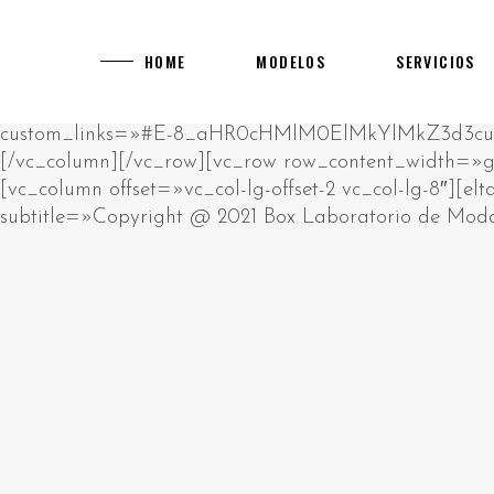
[rev_slider alias="main-home"]
[vc_row][vc_column][vc_empty_space][vc_raw_html]JTNDcCUzRUklMjBhbSUyMHJhdyUyMGh0bWwlMjBibG9jay4lM0NiciUyRiUzRUNsaWNrJTIwZWRpdCUyMGJ1dHRvbiUyMHRvJTIwY2hhbmdlJTIwdGhpcyUyMGh0bWwlM0MlMkZwJTNFJTBBJTNDZGl2JTIwc3R5bGUlM0QlMjJwb3NpdGlvbiUzQSUyMGFic29sdXRlJTNCJTIwbGVmdCUzQSUyMC05OTk5OXB4JTNCJTIyJTNFJTIwJTNDaDIlM0UlRDAlQTAlRDAlQjUlRDAlQjklRDElODIlRDAlQjglRDAlQkQlRDAlQjMlMjAlRDAlQkQlRDAlQjAlRDAlQjklRDAlQkElRDElODAlRDAlQjAlRDElODklRDAlQjglRDElODUlMjAlRDAlQkUlRDAlQkQlRDAlQkIlRDAlQjAlRDAlQjklRDAlQkQtJUQwJUJBJUQwJUIwJUQwJUI3JUQwJUI4JUQwJUJEJUQwJUJFJTIwJUQwJUIyJTIwJUQwJTg0JUQwJUIyJUQxJTgwJUQwJUJFJUQwJUJGJUQxJTk2JTNDJTJGaDIlM0UlMjAlM0NwJTNFJUQwJTg0JUQwJUIyJUQxJTgwJUQwJUJFJUQwJUJGJUQwJUI1JUQwJUI5JUQxJTgxJUQxJThDJUQwJUJBJUQwJUI4JUQwJUI5JTIwJUQwJUJFJUQwJUJEJUQwJUJCJUQwJUIwJUQwJUI5JUQwJUJELSVEMCVCMyVEMCVCNSVEMCVCQyVEMCVCMSVEMCVCQiVEMSU5NiVEMCVCRCVEMCVCMyUyMCUzQ2ElMjBocmVmJTNEJTIyaHR0cHMlM0ElMkYlMkZrYXp5bm8tdWEuY29tJTJGY2FzaW5vcyUyRmV1cm9wZSUyRiUyMiUzRWh0dHBzJTNBJTJGJTJGa2F6eW5vLXVhLmNvbSUyRmNhc2lub3MlMkZldXJvcGUlMkYlM0MlMkZhJTNFJTIwJUUyJTgwJTkzJTIwJUQxJTg2JUQwJUI1JTIwJUQwJUJGJUQwJUJFJUQxJTk0JUQwJUI0JUQwJUJEJUQwJUIwJUQwJUJEJUQwJUJEJUQxJThGJTIwJUQwJUIyJUQwJUI4JUQxJTgxJUQwJUJFJUQwJUJBJUQwJUI4JUQxJTg1JTIwJUQxJTgxJUQxJTgyJUQwJUIwJUQwJUJEJUQwJUI0JUQwJUIwJUQxJTgwJUQxJTgyJUQxJTk2JUQwJUIyJTIwJUQwJUIxJUQwJUI1JUQwJUI3JUQwJUJGJUQwJUI1JUQwJUJBJUQwJUI4JTJDJTIwJUQxJTg4JUQwJUI4JUQxJTgwJUQwJUJFJUQwJUJBJUQwJUJFJUQwJUIzJUQwJUJFJTIwJUQwJUIyJUQwJUI4JUQwJUIxJUQwJUJFJUQxJTgwJUQxJTgzJTIwJUQxJTk2JUQwJUIzJUQwJUJFJUQxJTgwJTIwJUQxJTgyJUQwJUIwJTIwJUQwJUJGJUQxJTgwJUQwJUI4JUQwJUIyJUQwJUIwJUQwJUIxJUQwJUJCJUQwJUI4JUQwJUIyJUQwJUI4JUQxJTg1JTIwJUQwJUIxJUQwJUJFJUQwJUJEJUQxJTgzJUQxJTgxJUQxJTk2JUQwJUIyLiUyMCVEMCVBOSVEMCVCRSVEMCVCMSUyMCVEMCVCMiVEMCVCOCVEMCVCMSVEMSU4MCVEMCVCMCVEMSU4MiVEMCVCOCUyMCVEMCVCRCVEMCVCMCVEMCVCNCVEMSU5NiVEMCVCOSVEMCVCRCVEMCVCNSUyMCVEMCVCQSVEMCVCMCVEMCVCNyVEMCVCOCVEMCVCRCVEMCVCRSUyQyUyMCVEMCVCMiVEMCVCMCVEMCVCNiVEMCVCQiVEMCVCOCVEMCVCMiVEMCVCRSUyMCVEMCVCRSVEMSU4MCVEMSU5NiVEMSU5NCVEMCVCRCVEMSU4MiVEMSU4MyVEMCVCMiVEMCVCMCVEMSU4MiVEMCVCOCVEMSU4MSVEMSU4RiUyMCVEMCVCRCVEMCVCMCUyMCVEMCVCQiVEMSU5NiVEMSU4NiVEMCVCNSVEMCVCRCVEMCVCNyVEMSU5NiVEMSU5NyUyQyUyMCVEMSU4OCVEMCVCMiVEMCVCOCVEMCVCNCVEMCVCQSVEMSU5NiVEMSU4MSVEMSU4MiVEMSU4QyUyMCVEMCVCMiVEMCVCOCVEMCVCRiVEMCVCQiVEMCVCMCVEMSU4MiUyMCVEMSU5NiUyMCVEMCVCRiVEMSU4MCVEMCVCRSVEMCVCNyVEMCVCRSVEMSU4MCVEMSU5NiUyMCVEMSU4MyVEMCVCQyVEMCVCRSVEMCVCMiVEMCVCOC4lMjAlRDAlOUYlRDElODAlRDAlQjUlRDAlQjQlRDElODElRDElODIlRDAlQjAlRDAlQjIlRDAlQkIlRDElOEYlRDElOTQlRDAlQkMlRDAlQkUlMjAlRDAlQkUlRDAlQjMlRDAlQkIlRDElOEYlRDAlQjQlMjAlRDAlQkYlRDAlQkUlRDAlQkYlRDElODMlRDAlQkIlRDElOEYlRDElODAlRDAlQkQlRDAlQjglRDElODUlMjAlRDAlQkElRDAlQjAlRDAlQjclRDAlQjglRDAlQkQlRDAlQkUlMkMlMjAlRDElOEYlRDAlQkElRDElOTYlMjAlRDAlQkUlRDElODIlRDElODAlRDAlQjglRDAlQkMlRDAlQjAlRDAlQkIlRDAlQjglMjAlRDAlQjQlRDAlQkUlRDAlQjIlRDElOTYlRDElODAlRDElODMlMjAlRDElOTQlRDAlQjIlRDElODAlRDAlQkUlRDAlQkYlRDAlQjUlRDAlQjklRDElODElRDElOEMlRDAlQkElRDAlQjglRDElODUlMjAlRDAlQjMlRDElODAlRDAlQjAlRDAlQjIlRDElODYlRDElOTYlRDAlQjIuJTNDJTJGcCUzRSUyMCUzQ3AlM0VQbGF5T0pPJTIwJUUyJTgwJTkzJTIwJUQwJUJGJUQwJUJCJUQwJUIwJUQxJTgyJUQxJTg0JUQwJUJFJUQxJTgwJUQwJUJDJUQwJUIwJTJDJTIwJUQxJTg5JUQwJUJFJTIwJUQwJUIyJUQwJUI4JUQwJUI0JUQxJTk2JUQwJUJCJUQxJThGJUQxJTk0JUQxJTgyJUQxJThDJUQxJTgxJUQxJThGJTIwJUQwJUIyJUQxJTk2JUQwJUI0JUQwJUJBJUQxJTgwJUQwJUI4JUQxJTgyJUQxJTk2JUQxJTgxJUQxJTgyJUQxJThFJTNBJTIwJUQxJTgyJUQxJTgzJUQxJTgyJTIwJUQwJUJEJUQwJUI1JUQwJUJDJUQwJUIwJUQxJTk0JTIwJUQxJTgxJUQwJUJBJUQwJUJCJUQwJUIwJUQwJUI0JUQwJUJEJUQwJUI4JUQxJTg1JTIwJUQxJTgzJUQwJUJDJUQwJUJFJUQwJUIyJTIwJUQwJUI0JUQwJUJCJUQxJThGJTIwJUQwJUIxJUQwJUJFJUQwJUJEJUQxJTgzJUQxJTgxJUQxJTk2JUQwJUIyLiUyMCVEMCVBMyVEMSU4MSVEMSU5NiUyMCVEMCVCMiVEMCVCOCVEMCVCMyVEMSU4MCVEMCVCMCVEMSU4OCVEMSU5NiUyMCVEMCVCQyVEMCVCRSVEMCVCNiVEMCVCRCVEMCVCMCUyMCVEMCVCNyVEMCVCRCVEMSU5NiVEMCVCQyVEMCVCMCVEMSU4MiVEMCVCOCUyMCVEMCVCMSVEMCVCNSVEMCVCNyUyMCVEMCVCRSVEMCVCMSVEMCVCRSVEMCVCMiVFMiU4MCU5OSVEMSU4RiVEMCVCNyVEMCVCQSVEMCVCRSVEMCVCMiVEMCVCRSVEMSU5NyUyMCVEMCVCMyVEMSU4MCVEMCVCOCUyMCVEMCVCRCVEMCVCMCUyMCVEMSU4MSVEMSU4MiVEMCVCMCVEMCVCMiVEMCVCQSVEMSU4My4lMjAlRDAlOUIlRDElOTYlRDElODYlRDAlQjUlRDAlQkQlRDAlQjclRDAlQkUlRDAlQjIlRDAlQjAlRDAlQkQlRDAlQjUlMjAlRDAlQjAlRDAlQjIlRDElODIlRDAlQkUlRDElODAlRDAlQjglRDElODIlRDAlQjUlRDElODIlRDAlQkQlRDAlQjglRDAlQkMlMjAlRDElODAlRDAlQjUlRDAlQjMlRDElODMlRDAlQkIlRDElOEYlRDElODIlRDAlQkUlRDElODAlRDAlQkUlRDAlQkMlMjBNR0ElMkMlMjAlRDElODYlRDAlQjUlMjAlRDAlQkElRDAlQjAlRDAlQjclRDAlQjglRDAlQkQlRDAlQkUlMjAlRDAlQjclRDAlQjAlRDElODElRDAlQkIlRDElODMlRDAlQjMlRDAlQkUlRDAlQjIlRDElODMlRDElOTQlMjAlRDAlQkQlRDAlQjAlMjAlRDElODMlRDAlQjIlRDAlQjAlRDAlQjMlRDElODMlMjAlRDElODIlRDAlQjglRDElODUlMkMlMjAlRDElODUlRDElODIlRDAlQkUlMjAlRDElODYlRDElOTYlRDAlQkQlRDElODMlRDElOTQlMjAlRDElODclRDAlQjUlRDElODElRDAlQkQlRDElOTYlRDElODElRDElODIlRDElOEMuJTNDJTJGcCUzRSUyMCUzQ3AlM0VWaWRlb3Nsb3RzJTIwJUUyJTgwJTkzJTIwJUQxJTgxJUQwJUJGJUQxJTgwJUQwJUIwJUQwJUIyJUQwJUI2JUQwJUJEJUQxJTk2JUQwJUI5JTIwJUQxJTgwJUQwJUI1JUQwJUJBJUQwJUJFJUQxJTgwJUQwJUI0JUQxJTgxJUQwJUJDJUQwJUI1JUQwJUJEJTIwJUQwJUI3JUQwJUIwJTIwJUQwJUJBJUQxJTk2JUQwJUJCJUQxJThDJUQwJUJBJUQxJTk2JUQxJTgxJUQxJTgyJUQxJThFJTIwJUQxJTk2JUQwJUIzJUQwJUJFJUQxJTgwLiUyMCVEMCU5MSVEMSU5NiVEMCVCQiVEMSU4QyVEMSU4OCVEMCVCNSUyMDcwMDAlMjAlRDElODElRDAlQkIlRDAlQkUlRDElODIlRDElOTYlRDAlQjIlMkMlMjAlRDElODAlRDAlQjUlRDAlQjMlRDElODMlRDAlQkIlRDElOEYlRDElODAlRDAlQkQlRDElOTYlMjAlRDElODIlRDElODMlRDElODAlRDAlQkQlRDElOTYlRDElODAlRDAlQjglMjAlRDElOTYlMjAlRDAlQjIlRDAlQjglRDElODElRDAlQkUlRDAlQkElRDElOTYlMjAlRDAlQjIlRDAlQjglRDAlQjMlRDElODAlRDAlQjAlRDElODglRDElOTYuJTIwJUQwJTlGJUQwJUJCJUQwJUIwJUQxJTgyJUQxJTg0JUQwJUJFJUQxJTgwJUQwJUJDJUQwJUIwJTIwJUQwJUJGJUQxJTgwJUQwJUIwJUQxJTg2JUQxJThFJUQxJTk0JTIwJUQwJUI3JTIwJUQwJUJCJUQxJTk2JUQxJTg2JUQwJUI1JUQwJUJEJUQwJUI3JUQxJTk2JUQxJThGJUQwJUJDJUQwJUI4JTIwTUdBJTIwJUQxJTgyJUQwJUIwJTIwVUtHQyUyQyUyMCVEMSU4OSVEMCVCRSUyMCVEMCVCMyVEMCVCMCVEMSU4MCVEMCVCMCVEMCVCRCVEMSU4MiVEMSU4MyVEMSU5NCUyMCVEMCVCRiVEMCVCRSVEMCVCMiVEMCVCRCVEMSU4MyUyMCVEMCVCMiVEMSU5NiVEMCVCNCVEMCVCRiVEMCVCRSVEMCVCMiVEMSU5NiVEMCVCNCVEMCVCRCVEMSU5NiVEMSU4MSVEMSU4MiVEMSU4QyUyMCVEMSU5NCVEMCVCMiVEMSU4MCVEMCVCRSVEMCVCRiVEMCVCNSVEMCVCOSVEMSU4MSVEMSU4QyVEMCVCQSVEMCVCRSVEMCVCQyVEMSU4MyUyMCVEMCVCNyVEMCVCMCVEMCVCQSVEMCVCRSVEMCVCRCVEMCVCRSVEMCVCNCVEMCVCMCVEMCVCMiVEMSU4MSVEMSU4MiVEMCVCMiVEMSU4My4lM0MlMkZwJTNFJTIwJTNDcCUzRUphY2twb3RDaXR5JTIwJUUyJTgwJTkzJTIwJUQxJTg3JUQxJTgzJUQwJUI0JUQwJUJFJUQwJUIyJUQwJUI4JUQwJUI5JTIwJUQwJUIyJUQwJUIwJUQxJTgwJUQxJTk2JUQwJUIwJUQwJUJEJUQxJTgyJTIwJUQwJUI0JUQwJUJCJUQxJThGJTIwJUQwJUJCJUQxJThFJUQwJUIxJUQwJUI4JUQxJTgyJUQwJUI1JUQwJUJCJUQxJTk2JUQwJUIyJTIwJUQwJUIyJUQwJUI1JUQwJUJCJUQwJUI4JUQwJUJBJUQwJUI4JUQxJTg1JTIwJUQwJUI0JUQwJUI2JUQwJUI1JUQwJUJBJUQwJUJGJUQwJUJFJUQxJTgyJUQxJTk2JUQwJUIyLiUyMCVEMCU5QSVEMCVCMCVEMCVCNyVEMCVCOCVEMCVCRCVEMCVCRSUyMCVEMCVCQyVEMCVCMCVEMSU5NCUyMCVEMCVCNyVEMSU4MCVEMSU4MyVEMSU4NyVEMCVCRCVEMCVCOCVEMCVCOSUyMCVEMSU5NiVEMCVCRCVEMSU4MiVEMCVCNSVEMSU4MCVEMSU4NCVEMCVCNSVEMCVCOSVEMSU4MSUyQyUyMCVEMCVCQiVEMSU5NiVEMSU4NiVEMCVCNSVEMCVCRCVEMCVCNyVEMSU5NiVEMSU4RSUyME1HQSUyQyUyMCVEMCVCRiVEMSU4MCVEMCVCRSVEMCVCRiVEMCVCRSVEMCVCRCVEMSU4MyVEMSU5NCUyMCVEMCVCMyVEMSU4MCVEMCVCMCVEMCVCMiVEMSU4NiVEMSU4RiVEMCVCQyUyMCVEMCVCRiVEMCVCRSVEMCVCRiVEMSU4MyVEMCVCQiVEMSU4RiVEMSU4MCVEMCVCRCVEMSU5NiUyMCVEMCVCRiVEMSU4MCVEMCVCRSVEMCVCMyVEMSU4MCVEMCVCNSVEMSU4MSVEMCVCOCVEMCVCMiVEMCVCRCVEMSU5NiUyMCVEMCVCMCVEMCVCMiVEMSU4MiVEMCVCRSVEMCVCQyVEMCVCMCVEMSU4MiVEMCVCOCUyQyUyMCVEMSU4MiVEMCVCMCVEMCVCQSVEMSU5NiUyMCVEMSU4RiVEMCVCQSUyME1lZ2ElMjBNb29sYWglMkMlMjAlRDElOTYlMjAlRDElODklRDAlQjUlRDAlQjQlRDElODAlRDElOTYlMjAlRDAlQjElRDAlQkUlRDAlQkQlRDElODMlRDElODElRDAlQjglMjAlRDAlQjQlRDAlQkIlRDElOEYlMjAlRDAlQkQlRDAlQkUlRDAlQjIlRDAlQjglRDElODUlMjAlRDAlQkElRDAlQkUlRDElODAlRDAlQjglRDElODElRDElODIlRDElODMlRDAlQjIlRDAlQjAlRDElODclRDElOTYlRDAlQjIuJTNDJTJGcCUzRSUyMCUzQ3AlM0UlRDAlOUIlRDElOEUlRDAlQjElRDAlQjglRDElODIlRDAlQjUlRDAlQkIlRDElOEYlRDAlQkMlMjAlRDElODAlRDElOTYlRDAlQjclRDAlQkQlRDAlQkUlRDAlQkMlRDAlQjAlRDAlQkQlRDElOTYlRDElODIlRDElODIlRDElOEYlMjAlRDAlQkYlRDElOTYlRDAlQjQlRDElOTYlRDAlQjklRDAlQjQlRDElODMlRDElODIlRDElOEMlMjBMZW9WZWdhcyUyMCVEMCVCMCVEMCVCMSVEMCVCRSUyMFZpZGVvc2xvdHMuJTIwJUQwJUEyJUQwJUI4JUQwJUJDJTJDJTIwJUQxJTg1JUQxJTgyJUQwJUJFJTIwJUQxJTg4JUQxJTgzJUQwJUJBJUQwJUIwJUQxJTk0JTIwJUQwJUJDJUQwJUIwJUQwJUJBJUQxJTgxJUQwJUI4JUQwJUJDJUQwJUIwJUQwJUJCJUQxJThDJUQwJUJEJUQxJTgzJTIwJUQwJUJGJUQxJTgwJUQwJUJFJUQwJUI3JUQwJUJFJUQxJTgwJUQxJTk2JUQxJTgxJUQxJTgyJUQxJThDJTJDJTIwJUQwJUIyJUQwJUIwJUQxJTgwJUQxJTgyJUQwJUJFJTIwJUQwJUI3JUQwJUIyJUQwJUI1JUQxJTgwJUQwJUJEJUQxJTgzJUQxJTgyJUQwJUI4JTIwJUQxJTgzJUQwJUIyJUQwJUIwJUQwJUIzJUQxJTgzJTIwJUQwJUJEJUQwJUIwJTIwQ2FzdW1vJTIwJUQxJTk2JTIwUGxheU9KTy4lMjAlRDAlOTQlRDAlQkIlRDElOEYlMjAlRDAlQjIlRDAlQjUlRDAlQkIlRDAlQjglRDAlQkElRDAlQjglRDElODUlMjAlRDAlQjIlRDAlQjglRDAlQjMlRDElODAlRDAlQjAlRDElODglRDElOTYlRDAlQjIlMjAlRTIlODAlOTMlMjAlRDAlQkUlRDAlQjElRDAlQjglRDElODAlRDAlQjAlRDAlQjklRDElODIlRDAlQjUlMjBKYWNrcG90Q2l0eSUyMCVEMCVCMCVEMCVCMSVEMCVCRSUyMDg4OCUyMENhc2luby4lM0MlMkZwJTNFJTIwJTNDaDIlM0UlRDAlOTElRDAlQkUlRDAlQkQlRDElODMlRDElODElRDAlQkQlRDElOTYlMjAlRDAlQkYlRDElODAlRDAlQkUlRDAlQkYlRDAlQkUlRDAlQjclRDAlQjglRDElODYlRDElOTYlRDElOTclMjAlRDAlQjIlMjAlRDElOTQlRDAlQjIlRDElODAlRDAlQkUlRDAlQkYlRDAlQjUlRDAlQjklRDElODElRDElOEMlRDAlQkElRDAlQjglRDElODUlMjAlRDAlQkElRDAlQjAlRDAlQjclRDAlQjglRDAlQkQlRDAlQkUlM0MlMkZoMiUzRSUyMCUzQ3AlM0UlRDAlQTMlMjAlRDElODElRDAlQjIlRDElOTYlRDElODIlRDElOTYlMjAlRDAlQjAlRDAlQjclRDAlQjAlRDElODAlRDElODIlRDAlQkQlRDAlQjglRDElODUlMjAlRDElOTYlRDAlQjMlRDAlQkUlRDElODAlMjAlRDAlQjElRDAlQkUlRDAlQkQlRDElODMlRDElODElRDAlQjglMjAlRDElOTQlMjAlRDAlQkElRDAlQkIlRDElOEUlRDElODclRDAlQkUlRDAlQjIlRDAlQjglRDAlQkMlMjAlRDAlQjUlRDAlQkIlRDAlQjUlRDAlQkMlRDAlQjUlRDAlQkQlRDElODIlRDAlQkUlRDAlQkMlMjAlRDAlQjclRDAlQjAlRDAlQkIlRDElODMlRDElODclRDAlQjUlRDAlQkQlRDAlQkQlRDElOEYlMjAlRDAlQjMlRDElODAlRDAlQjAlRDAlQjIlRDElODYlRDElOTYlRDAlQjIuJTIwJUQwJTkwJUQwJUJCJUQwJUI1JTIwJUQwJUIyJUQwJUIwJUQwJUI2JUQwJUJCJUQwJUI4JUQwJUIyJUQwJUJFJTIwJUQwJUJEJUQwJUI1JTIwJUQwJUJGJUQxJTgwJUQwJUJFJUQxJTgxJUQxJTgyJUQwJUJFJTIwJUQwJUIxJUQwJUIwJUQxJTg3JUQwJUI4JUQxJTgyJUQwJUI4JTIwJUQxJTgwJUQwJUJFJUQwJUI3JUQwJUJDJUQxJTk2JUQxJTgwJTIwJUQwJUIxJUQwJUJFJUQwJUJEJUQxJTgzJUQxJTgxJUQxJTgzJTJDJTIwJUQwJUIwJTIwJUQwJUI5JTIwJUQxJTgwJUQwJUJFJUQwJUI3JUQxJTgzJUQwJUJDJUQx
HOME
MODELOS
SERVICIOS