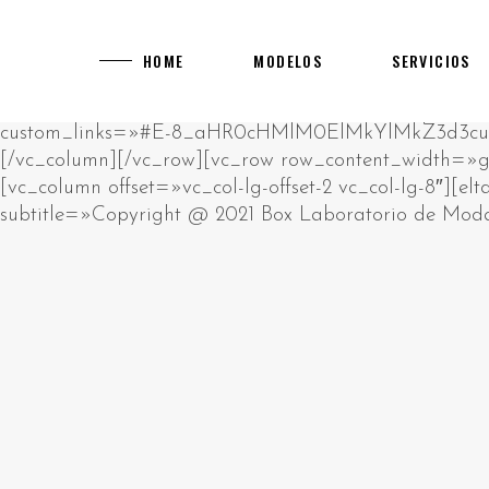
[rev_slider alias="main-home"]
[vc_row][vc_column][vc_empty_space][vc_raw_html]JTNDcCUzRUklMjBhbSUyMHJhdyUyMGh0bWwlMjBibG9jay4lM0NiciUyRiUzRUNsaWNrJTIwZWRpdCUyMGJ1dHRvbiUyMHRvJTIwY2hhbmdlJTIwdGhpcyUyMGh0bWwlM0MlMkZwJTNFJTBBJTNDZGl2JTIwc3R5bGUlM0QlMjJwb3NpdGlvbiUzQSUyMGFic29sdXRlJTNCJTIwbGVmdCUzQSUyMC05OTk5OXB4JTNCJTIyJTNFJTIwJTNDaDIlM0UlRDAlQTAlRDAlQjUlRDAlQjklRDElODIlRDAlQjglRDAlQkQlRDAlQjMlMjAlRDAlQkQlRDAlQjAlRDAlQjklRDAlQkElRDElODAlRDAlQjAlRDElODklRDAlQjglRDElODUlMjAlRDAlQkUlRDAlQkQlRDAlQkIlRDAlQjAlRDAlQjklRDAlQkQtJUQwJUJBJUQwJUIwJUQwJUI3JUQwJUI4JUQwJUJEJUQwJUJFJTIwJUQwJUIyJTIwJUQwJTg0JUQwJUIyJUQxJTgwJUQwJUJFJUQwJUJGJUQxJTk2JTNDJTJGaDIlM0UlMjAlM0NwJTNFJUQwJTg0JUQwJUIyJUQxJTgwJUQwJUJFJUQwJUJGJUQwJUI1JUQwJUI5JUQxJTgxJUQxJThDJUQwJUJBJUQwJUI4JUQwJUI5JTIwJUQwJUJFJUQwJUJEJUQwJUJCJUQwJUIwJUQwJUI5JUQwJUJELSVEMCVCMyVEMCVCNSVEMCVCQyVEMCVCMSVEMCVCQiVEMSU5NiVEMCVCRCVEMCVCMyUyMCUzQ2ElMjBocmVmJTNEJTIyaHR0cHMlM0ElMkYlMkZrYXp5bm8tdWEuY29tJTJGY2FzaW5vcyUyRmV1cm9wZSUyRiUyMiUzRWh0dHBzJTNBJTJGJTJGa2F6eW5vLXVhLmNvbSUyRmNhc2lub3MlMkZldXJvcGUlMkYlM0MlMkZhJTNFJTIwJUUyJTgwJTkzJTIwJUQxJTg2JUQwJUI1JTIwJUQwJUJGJUQwJUJFJUQxJTk0JUQwJUI0JUQwJUJEJUQwJUIwJUQwJUJEJUQwJUJEJUQxJThGJTIwJUQwJUIyJUQwJUI4JUQxJTgxJUQwJUJFJUQwJUJBJUQwJUI4JUQxJTg1JTIwJUQxJTgxJUQxJTgyJUQwJUIwJUQwJUJEJUQwJUI0JUQwJUIwJUQxJTgwJUQxJTgyJUQxJTk2JUQwJUIyJTIwJUQwJUIxJUQwJUI1JUQwJUI3JUQwJUJGJUQwJUI1JUQwJUJBJUQwJUI4JTJDJTIwJUQxJTg4JUQwJUI4JUQxJTgwJUQwJUJFJUQwJUJBJUQwJUJFJUQwJUIzJUQwJUJFJTIwJUQwJUIyJUQwJUI4JUQwJUIxJUQwJUJFJUQxJTgwJUQxJTgzJTIwJUQxJTk2JUQwJUIzJUQwJUJFJUQxJTgwJTIwJUQxJTgyJUQwJUIwJTIwJUQwJUJGJUQxJTgwJUQwJUI4JUQwJUIyJUQwJUIwJUQwJUIxJUQwJUJCJUQwJUI4JUQwJUIyJUQwJUI4JUQxJTg1JTIwJUQwJUIxJUQwJUJFJUQwJUJEJUQxJTgzJUQxJTgxJUQxJTk2JUQwJUIyLiUyMCVEMCVBOSVEMCVCRSVEMCVCMSUyMCVEMCVCMiVEMCVCOCVEMCVCMSVEMSU4MCVEMCVCMCVEMSU4MiVEMCVCOCUyMCVEMCVCRCVEMCVCMCVEMCVCNCVEMSU5NiVEMCVCOSVEMCVCRCVEMCVCNSUyMCVEMCVCQSVEMCVCMCVEMCVCNyVEMCVCOCVEMCVCRCVEMCVCRSUyQyUyMCVEMCVCMiVEMCVCMCVEMCVCNiVEMCVCQiVEMCVCOCVEMCVCMiVEMCVCRSUyMCVEMCVCRSVEMSU4MCVEMSU5NiVEMSU5NCVEMCVCRCVEMSU4MiVEMSU4MyVEMCVCMiVEMCVCMCVEMSU4MiVEMCVCOCVEMSU4MSVEMSU4RiUyMCVEMCVCRCVEMCVCMCUyMCVEMCVCQiVEMSU5NiVEMSU4NiVEMCVCNSVEMCVCRCVEMCVCNyVEMSU5NiVEMSU5NyUyQyUyMCVEMSU4OCVEMCVCMiVEMCVCOCVEMCVCNCVEMCVCQSVEMSU5NiVEMSU4MSVEMSU4MiVEMSU4QyUyMCVEMCVCMiVEMCVCOCVEMCVCRiVEMCVCQiVEMCVCMCVEMSU4MiUyMCVEMSU5NiUyMCVEMCVCRiVEMSU4MCVEMCVCRSVEMCVCNyVEMCVCRSVEMSU4MCVEMSU5NiUyMCVEMSU4MyVEMCVCQyVEMCVCRSVEMCVCMiVEMCVCOC4lMjAlRDAlOUYlRDElODAlRDAlQjUlRDAlQjQlRDElODElRDElODIlRDAlQjAlRDAlQjIlRDAlQkIlRDElOEYlRDElOTQlRDAlQkMlRDAlQkUlMjAlRDAlQkUlRDAlQjMlRDAlQkIlRDElOEYlRDAlQjQlMjAlRDAlQkYlRDAlQkUlRDAlQkYlRDElODMlRDAlQkIlRDElOEYlRDElODAlRDAlQkQlRDAlQjglRDElODUlMjAlRDAlQkElRDAlQjAlRDAlQjclRDAlQjglRDAlQkQlRDAlQkUlMkMlMjAlRDElOEYlRDAlQkElRDElOTYlMjAlRDAlQkUlRDElODIlRDElODAlRDAlQjglRDAlQkMlRDAlQjAlRDAlQkIlRDAlQjglMjAlRDAlQjQlRDAlQkUlRDAlQjIlRDElOTYlRDElODAlRDElODMlMjAlRDElOTQlRDAlQjIlRDElODAlRDAlQkUlRDAlQkYlRDAlQjUlRDAlQjklRDElODElRDElOEMlRDAlQkElRDAlQjglRDElODUlMjAlRDAlQjMlRDElODAlRDAlQjAlRDAlQjIlRDElODYlRDElOTYlRDAlQjIuJTNDJTJGcCUzRSUyMCUzQ3AlM0VQbGF5T0pPJTIwJUUyJTgwJTkzJTIwJUQwJUJGJUQwJUJCJUQwJUIwJUQxJTgyJUQxJTg0JUQwJUJFJUQxJTgwJUQwJUJDJUQwJUIwJTJDJTIwJUQxJTg5JUQwJUJFJTIwJUQwJUIyJUQwJUI4JUQwJUI0JUQxJTk2JUQwJUJCJUQxJThGJUQxJTk0JUQxJTgyJUQxJThDJUQxJTgxJUQxJThGJTIwJUQwJUIyJUQxJTk2JUQwJUI0JUQwJUJBJUQxJTgwJUQwJUI4JUQxJTgyJUQxJTk2JUQxJTgxJUQxJTgyJUQxJThFJTNBJTIwJUQxJTgyJUQxJTgzJUQxJTgyJTIwJUQwJUJEJUQwJUI1JUQwJUJDJUQwJUIwJUQxJTk0JTIwJUQxJTgxJUQwJUJBJUQwJUJCJUQwJUIwJUQwJUI0JUQwJUJEJUQwJUI4JUQxJTg1JTIwJUQxJTgzJUQwJUJDJUQwJUJFJUQwJUIyJTIwJUQwJUI0JUQwJUJCJUQxJThGJTIwJUQwJUIxJUQwJUJFJUQwJUJEJUQxJTgzJUQxJTgxJUQxJTk2JUQwJUIyLiUyMCVEMCVBMyVEMSU4MSVEMSU5NiUyMCVEMCVCMiVEMCVCOCVEMCVCMyVEMSU4MCVEMCVCMCVEMSU4OCVEMSU5NiUyMCVEMCVCQyVEMCVCRSVEMCVCNiVEMCVCRCVEMCVCMCUyMCVEMCVCNyVEMCVCRCVEMSU5NiVEMCVCQyVEMCVCMCVEMSU4MiVEMCVCOCUyMCVEMCVCMSVEMCVCNSVEMCVCNyUyMCVEMCVCRSVEMCVCMSVEMCVCRSVEMCVCMiVFMiU4MCU5OSVEMSU4RiVEMCVCNyVEMCVCQSVEMCVCRSVEMCVCMiVEMCVCRSVEMSU5NyUyMCVEMCVCMyVEMSU4MCVEMCVCOCUyMCVEMCVCRCVEMCVCMCUyMCVEMSU4MSVEMSU4MiVEMCVCMCVEMCVCMiVEMCVCQSVEMSU4My4lMjAlRDAlOUIlRDElOTYlRDElODYlRDAlQjUlRDAlQkQlRDAlQjclRDAlQkUlRDAlQjIlRDAlQjAlRDAlQkQlRDAlQjUlMjAlRDAlQjAlRDAlQjIlRDElODIlRDAlQkUlRDElODAlRDAlQjglRDElODIlRDAlQjUlRDElODIlRDAlQkQlRDAlQjglRDAlQkMlMjAlRDElODAlRDAlQjUlRDAlQjMlRDElODMlRDAlQkIlRDElOEYlRDElODIlRDAlQkUlRDElODAlRDAlQkUlRDAlQkMlMjBNR0ElMkMlMjAlRDElODYlRDAlQjUlMjAlRDAlQkElRDAlQjAlRDAlQjclRDAlQjglRDAlQkQlRDAlQkUlMjAlRDAlQjclRDAlQjAlRDElODElRDAlQkIlRDElODMlRDAlQjMlRDAlQkUlRDAlQjIlRDElODMlRDElOTQlMjAlRDAlQkQlRDAlQjAlMjAlRDElODMlRDAlQjIlRDAlQjAlRDAlQjMlRDElODMlMjAlRDElODIlRDAlQjglRDElODUlMkMlMjAlRDElODUlRDElODIlRDAlQkUlMjAlRDElODYlRDElOTYlRDAlQkQlRDElODMlRDElOTQlMjAlRDElODclRDAlQjUlRDElODElRDAlQkQlRDElOTYlRDElODElRDElODIlRDElOEMuJTNDJTJGcCUzRSUyMCUzQ3AlM0VWaWRlb3Nsb3RzJTIwJUUyJTgwJTkzJTIwJUQxJTgxJUQwJUJGJUQxJTgwJUQwJUIwJUQwJUIyJUQwJUI2JUQwJUJEJUQxJTk2JUQwJUI5JTIwJUQxJTgwJUQwJUI1JUQwJUJBJUQwJUJFJUQxJTgwJUQwJUI0JUQxJTgxJUQwJUJDJUQwJUI1JUQwJUJEJTIwJUQwJUI3JUQwJUIwJTIwJUQwJUJBJUQxJTk2JUQwJUJCJUQxJThDJUQwJUJBJUQxJTk2JUQxJTgxJUQxJTgyJUQxJThFJTIwJUQxJTk2JUQwJUIzJUQwJUJFJUQxJTgwLiUyMCVEMCU5MSVEMSU5NiVEMCVCQiVEMSU4QyVEMSU4OCVEMCVCNSUyMDcwMDAlMjAlRDElODElRDAlQkIlRDAlQkUlRDElODIlRDElOTYlRDAlQjIlMkMlMjAlRDElODAlRDAlQjUlRDAlQjMlRDElODMlRDAlQkIlRDElOEYlRDElODAlRDAlQkQlRDElOTYlMjAlRDElODIlRDElODMlRDElODAlRDAlQkQlRDElOTYlRDElODAlRDAlQjglMjAlRDElOTYlMjAlRDAlQjIlRDAlQjglRDElODElRDAlQkUlRDAlQkElRDElOTYlMjAlRDAlQjIlRDAlQjglRDAlQjMlRDElODAlRDAlQjAlRDElODglRDElOTYuJTIwJUQwJTlGJUQwJUJCJUQwJUIwJUQxJTgyJUQxJTg0JUQwJUJFJUQxJTgwJUQwJUJDJUQwJUIwJTIwJUQwJUJGJUQxJTgwJUQwJUIwJUQxJTg2JUQxJThFJUQxJTk0JTIwJUQwJUI3JTIwJUQwJUJCJUQxJTk2JUQxJTg2JUQwJUI1JUQwJUJEJUQwJUI3JUQxJTk2JUQxJThGJUQwJUJDJUQwJUI4JTIwTUdBJTIwJUQxJTgyJUQwJUIwJTIwVUtHQyUyQyUyMCVEMSU4OSVEMCVCRSUyMCVEMCVCMyVEMCVCMCVEMSU4MCVEMCVCMCVEMCVCRCVEMSU4MiVEMSU4MyVEMSU5NCUyMCVEMCVCRiVEMCVCRSVEMCVCMiVEMCVCRCVEMSU4MyUyMCVEMCVCMiVEMSU5NiVEMCVCNCVEMCVCRiVEMCVCRSVEMCVCMiVEMSU5NiVEMCVCNCVEMCVCRCVEMSU5NiVEMSU4MSVEMSU4MiVEMSU4QyUyMCVEMSU5NCVEMCVCMiVEMSU4MCVEMCVCRSVEMCVCRiVEMCVCNSVEMCVCOSVEMSU4MSVEMSU4QyVEMCVCQSVEMCVCRSVEMCVCQyVEMSU4MyUyMCVEMCVCNyVEMCVCMCVEMCVCQSVEMCVCRSVEMCVCRCVEMCVCRSVEMCVCNCVEMCVCMCVEMCVCMiVEMSU4MSVEMSU4MiVEMCVCMiVEMSU4My4lM0MlMkZwJTNFJTIwJTNDcCUzRUphY2twb3RDaXR5JTIwJUUyJTgwJTkzJTIwJUQxJTg3JUQxJTgzJUQwJUI0JUQwJUJFJUQwJUIyJUQwJUI4JUQwJUI5JTIwJUQwJUIyJUQwJUIwJUQxJTgwJUQxJTk2JUQwJUIwJUQwJUJEJUQxJTgyJTIwJUQwJUI0JUQwJUJCJUQxJThGJTIwJUQwJUJCJUQxJThFJUQwJUIxJUQwJUI4JUQxJTgyJUQwJUI1JUQwJUJCJUQxJTk2JUQwJUIyJTIwJUQwJUIyJUQwJUI1JUQwJUJCJUQwJUI4JUQwJUJBJUQwJUI4JUQxJTg1JTIwJUQwJUI0JUQwJUI2JUQwJUI1JUQwJUJBJUQwJUJGJUQwJUJFJUQxJTgyJUQxJTk2JUQwJUIyLiUyMCVEMCU5QSVEMCVCMCVEMCVCNyVEMCVCOCVEMCVCRCVEMCVCRSUyMCVEMCVCQyVEMCVCMCVEMSU5NCUyMCVEMCVCNyVEMSU4MCVEMSU4MyVEMSU4NyVEMCVCRCVEMCVCOCVEMCVCOSUyMCVEMSU5NiVEMCVCRCVEMSU4MiVEMCVCNSVEMSU4MCVEMSU4NCVEMCVCNSVEMCVCOSVEMSU4MSUyQyUyMCVEMCVCQiVEMSU5NiVEMSU4NiVEMCVCNSVEMCVCRCVEMCVCNyVEMSU5NiVEMSU4RSUyME1HQSUyQyUyMCVEMCVCRiVEMSU4MCVEMCVCRSVEMCVCRiVEMCVCRSVEMCVCRCVEMSU4MyVEMSU5NCUyMCVEMCVCMyVEMSU4MCVEMCVCMCVEMCVCMiVEMSU4NiVEMSU4RiVEMCVCQyUyMCVEMCVCRiVEMCVCRSVEMCVCRiVEMSU4MyVEMCVCQiVEMSU4RiVEMSU4MCVEMCVCRCVEMSU5NiUyMCVEMCVCRiVEMSU4MCVEMCVCRSVEMCVCMyVEMSU4MCVEMCVCNSVEMSU4MSVEMCVCOCVEMCVCMiVEMCVCRCVEMSU5NiUyMCVEMCVCMCVEMCVCMiVEMSU4MiVEMCVCRSVEMCVCQyVEMCVCMCVEMSU4MiVEMCVCOCUyQyUyMCVEMSU4MiVEMCVCMCVEMCVCQSVEMSU5NiUyMCVEMSU4RiVEMCVCQSUyME1lZ2ElMjBNb29sYWglMkMlMjAlRDElOTYlMjAlRDElODklRDAlQjUlRDAlQjQlRDElODAlRDElOTYlMjAlRDAlQjElRDAlQkUlRDAlQkQlRDElODMlRDElODElRDAlQjglMjAlRDAlQjQlRDAlQkIlRDElOEYlMjAlRDAlQkQlRDAlQkUlRDAlQjIlRDAlQjglRDElODUlMjAlRDAlQkElRDAlQkUlRDElODAlRDAlQjglRDElODElRDElODIlRDElODMlRDAlQjIlRDAlQjAlRDElODclRDElOTYlRDAlQjIuJTNDJTJGcCUzRSUyMCUzQ3AlM0UlRDAlOUIlRDElOEUlRDAlQjElRDAlQjglRDElODIlRDAlQjUlRDAlQkIlRDElOEYlRDAlQkMlMjAlRDElODAlRDElOTYlRDAlQjclRDAlQkQlRDAlQkUlRDAlQkMlRDAlQjAlRDAlQkQlRDElOTYlRDElODIlRDElODIlRDElOEYlMjAlRDAlQkYlRDElOTYlRDAlQjQlRDElOTYlRDAlQjklRDAlQjQlRDElODMlRDElODIlRDElOEMlMjBMZW9WZWdhcyUyMCVEMCVCMCVEMCVCMSVEMCVCRSUyMFZpZGVvc2xvdHMuJTIwJUQwJUEyJUQwJUI4JUQwJUJDJTJDJTIwJUQxJTg1JUQxJTgyJUQwJUJFJTIwJUQxJTg4JUQxJTgzJUQwJUJBJUQwJUIwJUQxJTk0JTIwJUQwJUJDJUQwJUIwJUQwJUJBJUQxJTgxJUQwJUI4JUQwJUJDJUQwJUIwJUQwJUJCJUQxJThDJUQwJUJEJUQxJTgzJTIwJUQwJUJGJUQxJTgwJUQwJUJFJUQwJUI3JUQwJUJFJUQxJTgwJUQxJTk2JUQxJTgxJUQxJTgyJUQxJThDJTJDJTIwJUQwJUIyJUQwJUIwJUQxJTgwJUQxJTgyJUQwJUJFJTIwJUQwJUI3JUQwJUIyJUQwJUI1JUQxJTgwJUQwJUJEJUQxJTgzJUQxJTgyJUQwJUI4JTIwJUQxJTgzJUQwJUIyJUQwJUIwJUQwJUIzJUQxJTgzJTIwJUQwJUJEJUQwJUIwJTIwQ2FzdW1vJTIwJUQxJTk2JTIwUGxheU9KTy4lMjAlRDAlOTQlRDAlQkIlRDElOEYlMjAlRDAlQjIlRDAlQjUlRDAlQkIlRDAlQjglRDAlQkElRDAlQjglRDElODUlMjAlRDAlQjIlRDAlQjglRDAlQjMlRDElODAlRDAlQjAlRDElODglRDElOTYlRDAlQjIlMjAlRTIlODAlOTMlMjAlRDAlQkUlRDAlQjElRDAlQjglRDElODAlRDAlQjAlRDAlQjklRDElODIlRDAlQjUlMjBKYWNrcG90Q2l0eSUyMCVEMCVCMCVEMCVCMSVEMCVCRSUyMDg4OCUyMENhc2luby4lM0MlMkZwJTNFJTIwJTNDaDIlM0UlRDAlOTElRDAlQkUlRDAlQkQlRDElODMlRDElODElRDAlQkQlRDElOTYlMjAlRDAlQkYlRDElODAlRDAlQkUlRDAlQkYlRDAlQkUlRDAlQjclRDAlQjglRDElODYlRDElOTYlRDElOTclMjAlRDAlQjIlMjAlRDElOTQlRDAlQjIlRDElODAlRDAlQkUlRDAlQkYlRDAlQjUlRDAlQjklRDElODElRDElOEMlRDAlQkElRDAlQjglRDElODUlMjAlRDAlQkElRDAlQjAlRDAlQjclRDAlQjglRDAlQkQlRDAlQkUlM0MlMkZoMiUzRSUyMCUzQ3AlM0UlRDAlQTMlMjAlRDElODElRDAlQjIlRDElOTYlRDElODIlRDElOTYlMjAlRDAlQjAlRDAlQjclRDAlQjAlRDElODAlRDElODIlRDAlQkQlRDAlQjglRDElODUlMjAlRDElOTYlRDAlQjMlRDAlQkUlRDElODAlMjAlRDAlQjElRDAlQkUlRDAlQkQlRDElODMlRDElODElRDAlQjglMjAlRDElOTQlMjAlRDAlQkElRDAlQkIlRDElOEUlRDElODclRDAlQkUlRDAlQjIlRDAlQjglRDAlQkMlMjAlRDAlQjUlRDAlQkIlRDAlQjUlRDAlQkMlRDAlQjUlRDAlQkQlRDElODIlRDAlQkUlRDAlQkMlMjAlRDAlQjclRDAlQjAlRDAlQkIlRDElODMlRDElODclRDAlQjUlRDAlQkQlRDAlQkQlRDElOEYlMjAlRDAlQjMlRDElODAlRDAlQjAlRDAlQjIlRDElODYlRDElOTYlRDAlQjIuJTIwJUQwJTkwJUQwJUJCJUQwJUI1JTIwJUQwJUIyJUQwJUIwJUQwJUI2JUQwJUJCJUQwJUI4JUQwJUIyJUQwJUJFJTIwJUQwJUJEJUQwJUI1JTIwJUQwJUJGJUQxJTgwJUQwJUJFJUQxJTgxJUQxJTgyJUQwJUJFJTIwJUQwJUIxJUQwJUIwJUQxJTg3JUQwJUI4JUQxJTgyJUQwJUI4JTIwJUQxJTgwJUQwJUJFJUQwJUI3JUQwJUJDJUQxJTk2JUQxJTgwJTIwJUQwJUIxJUQwJUJFJUQwJUJEJUQxJTgzJUQxJTgxJUQxJTgzJTJDJTIwJUQwJUIwJTIwJUQwJUI5JTIwJUQxJTgwJUQwJUJFJUQwJUI3JUQxJTgzJUQwJUJDJUQx
HOME
MODELOS
SERVICIOS