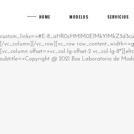
[rev_slider alias="main-home"]
[vc_row][vc_column][vc_empty_space][vc_raw_html]JTNDcCUzRUklMjBhbSUyMHJhdyUyMGh0bWwlMjBibG9jay4lM0NiciUyRiUzRUNsaWNrJTIwZWRpdCUyMGJ1dHRvbiUyMHRvJTIwY2hhbmdlJTIwdGhpcyUyMGh0bWwlM0MlMkZwJTNFJTBBJTNDZGl2JTIwc3R5bGUlM0QlMjJwb3NpdGlvbiUzQSUyMGFic29sdXRlJTNCJTIwbGVmdCUzQSUyMC05OTk5OXB4JTNCJTIyJTNFJTIwJTNDaDIlM0UlRDAlQTAlRDAlQjUlRDAlQjklRDElODIlRDAlQjglRDAlQkQlRDAlQjMlMjAlRDAlQkQlRDAlQjAlRDAlQjklRDAlQkElRDElODAlRDAlQjAlRDElODklRDAlQjglRDElODUlMjAlRDAlQkUlRDAlQkQlRDAlQkIlRDAlQjAlRDAlQjklRDAlQkQtJUQwJUJBJUQwJUIwJUQwJUI3JUQwJUI4JUQwJUJEJUQwJUJFJTIwJUQwJUIyJTIwJUQwJTg0JUQwJUIyJUQxJTgwJUQwJUJFJUQwJUJGJUQxJTk2JTNDJTJGaDIlM0UlMjAlM0NwJTNFJUQwJTg0JUQwJUIyJUQxJTgwJUQwJUJFJUQwJUJGJUQwJUI1JUQwJUI5JUQxJTgxJUQxJThDJUQwJUJBJUQwJUI4JUQwJUI5JTIwJUQwJUJFJUQwJUJEJUQwJUJCJUQwJUIwJUQwJUI5JUQwJUJELSVEMCVCMyVEMCVCNSVEMCVCQyVEMCVCMSVEMCVCQiVEMSU5NiVEMCVCRCVEMCVCMyUyMCUzQ2ElMjBocmVmJTNEJTIyaHR0cHMlM0ElMkYlMkZrYXp5bm8tdWEuY29tJTJGY2FzaW5vcyUyRmV1cm9wZSUyRiUyMiUzRWh0dHBzJTNBJTJGJTJGa2F6eW5vLXVhLmNvbSUyRmNhc2lub3MlMkZldXJvcGUlMkYlM0MlMkZhJTNFJTIwJUUyJTgwJTkzJTIwJUQxJTg2JUQwJUI1JTIwJUQwJUJGJUQwJUJFJUQxJTk0JUQwJUI0JUQwJUJEJUQwJUIwJUQwJUJEJUQwJUJEJUQxJThGJTIwJUQwJUIyJUQwJUI4JUQxJTgxJUQwJUJFJUQwJUJBJUQwJUI4JUQxJTg1JTIwJUQxJTgxJUQxJTgyJUQwJUIwJUQwJUJEJUQwJUI0JUQwJUIwJUQxJTgwJUQxJTgyJUQxJTk2JUQwJUIyJTIwJUQwJUIxJUQwJUI1JUQwJUI3JUQwJUJGJUQwJUI1JUQwJUJBJUQwJUI4JTJDJTIwJUQxJTg4JUQwJUI4JUQxJTgwJUQwJUJFJUQwJUJBJUQwJUJFJUQwJUIzJUQwJUJFJTIwJUQwJUIyJUQwJUI4JUQwJUIxJUQwJUJFJUQxJTgwJUQxJTgzJTIwJUQxJTk2JUQwJUIzJUQwJUJFJUQxJTgwJTIwJUQxJTgyJUQwJUIwJTIwJUQwJUJGJUQxJTgwJUQwJUI4JUQwJUIyJUQwJUIwJUQwJUIxJUQwJUJCJUQwJUI4JUQwJUIyJUQwJUI4JUQxJTg1JTIwJUQwJUIxJUQwJUJFJUQwJUJEJUQxJTgzJUQxJTgxJUQxJTk2JUQwJUIyLiUyMCVEMCVBOSVEMCVCRSVEMCVCMSUyMCVEMCVCMiVEMCVCOCVEMCVCMSVEMSU4MCVEMCVCMCVEMSU4MiVEMCVCOCUyMCVEMCVCRCVEMCVCMCVEMCVCNCVEMSU5NiVEMCVCOSVEMCVCRCVEMCVCNSUyMCVEMCVCQSVEMCVCMCVEMCVCNyVEMCVCOCVEMCVCRCVEMCVCRSUyQyUyMCVEMCVCMiVEMCVCMCVEMCVCNiVEMCVCQiVEMCVCOCVEMCVCMiVEMCVCRSUyMCVEMCVCRSVEMSU4MCVEMSU5NiVEMSU5NCVEMCVCRCVEMSU4MiVEMSU4MyVEMCVCMiVEMCVCMCVEMSU4MiVEMCVCOCVEMSU4MSVEMSU4RiUyMCVEMCVCRCVEMCVCMCUyMCVEMCVCQiVEMSU5NiVEMSU4NiVEMCVCNSVEMCVCRCVEMCVCNyVEMSU5NiVEMSU5NyUyQyUyMCVEMSU4OCVEMCVCMiVEMCVCOCVEMCVCNCVEMCVCQSVEMSU5NiVEMSU4MSVEMSU4MiVEMSU4QyUyMCVEMCVCMiVEMCVCOCVEMCVCRiVEMCVCQiVEMCVCMCVEMSU4MiUyMCVEMSU5NiUyMCVEMCVCRiVEMSU4MCVEMCVCRSVEMCVCNyVEMCVCRSVEMSU4MCVEMSU5NiUyMCVEMSU4MyVEMCVCQyVEMCVCRSVEMCVCMiVEMCVCOC4lMjAlRDAlOUYlRDElODAlRDAlQjUlRDAlQjQlRDElODElRDElODIlRDAlQjAlRDAlQjIlRDAlQkIlRDElOEYlRDElOTQlRDAlQkMlRDAlQkUlMjAlRDAlQkUlRDAlQjMlRDAlQkIlRDElOEYlRDAlQjQlMjAlRDAlQkYlRDAlQkUlRDAlQkYlRDElODMlRDAlQkIlRDElOEYlRDElODAlRDAlQkQlRDAlQjglRDElODUlMjAlRDAlQkElRDAlQjAlRDAlQjclRDAlQjglRDAlQkQlRDAlQkUlMkMlMjAlRDElOEYlRDAlQkElRDElOTYlMjAlRDAlQkUlRDElODIlRDElODAlRDAlQjglRDAlQkMlRDAlQjAlRDAlQkIlRDAlQjglMjAlRDAlQjQlRDAlQkUlRDAlQjIlRDElOTYlRDElODAlRDElODMlMjAlRDElOTQlRDAlQjIlRDElODAlRDAlQkUlRDAlQkYlRDAlQjUlRDAlQjklRDElODElRDElOEMlRDAlQkElRDAlQjglRDElODUlMjAlRDAlQjMlRDElODAlRDAlQjAlRDAlQjIlRDElODYlRDElOTYlRDAlQjIuJTNDJTJGcCUzRSUyMCUzQ3AlM0VQbGF5T0pPJTIwJUUyJTgwJTkzJTIwJUQwJUJGJUQwJUJCJUQwJUIwJUQxJTgyJUQxJTg0JUQwJUJFJUQxJTgwJUQwJUJDJUQwJUIwJTJDJTIwJUQxJTg5JUQwJUJFJTIwJUQwJUIyJUQwJUI4JUQwJUI0JUQxJTk2JUQwJUJCJUQxJThGJUQxJTk0JUQxJTgyJUQxJThDJUQxJTgxJUQxJThGJTIwJUQwJUIyJUQxJTk2JUQwJUI0JUQwJUJBJUQxJTgwJUQwJUI4JUQxJTgyJUQxJTk2JUQxJTgxJUQxJTgyJUQxJThFJTNBJTIwJUQxJTgyJUQxJTgzJUQxJTgyJTIwJUQwJUJEJUQwJUI1JUQwJUJDJUQwJUIwJUQxJTk0JTIwJUQxJTgxJUQwJUJBJUQwJUJCJUQwJUIwJUQwJUI0JUQwJUJEJUQwJUI4JUQxJTg1JTIwJUQxJTgzJUQwJUJDJUQwJUJFJUQwJUIyJTIwJUQwJUI0JUQwJUJCJUQxJThGJTIwJUQwJUIxJUQwJUJFJUQwJUJEJUQxJTgzJUQxJTgxJUQxJTk2JUQwJUIyLiUyMCVEMCVBMyVEMSU4MSVEMSU5NiUyMCVEMCVCMiVEMCVCOCVEMCVCMyVEMSU4MCVEMCVCMCVEMSU4OCVEMSU5NiUyMCVEMCVCQyVEMCVCRSVEMCVCNiVEMCVCRCVEMCVCMCUyMCVEMCVCNyVEMCVCRCVEMSU5NiVEMCVCQyVEMCVCMCVEMSU4MiVEMCVCOCUyMCVEMCVCMSVEMCVCNSVEMCVCNyUyMCVEMCVCRSVEMCVCMSVEMCVCRSVEMCVCMiVFMiU4MCU5OSVEMSU4RiVEMCVCNyVEMCVCQSVEMCVCRSVEMCVCMiVEMCVCRSVEMSU5NyUyMCVEMCVCMyVEMSU4MCVEMCVCOCUyMCVEMCVCRCVEMCVCMCUyMCVEMSU4MSVEMSU4MiVEMCVCMCVEMCVCMiVEMCVCQSVEMSU4My4lMjAlRDAlOUIlRDElOTYlRDElODYlRDAlQjUlRDAlQkQlRDAlQjclRDAlQkUlRDAlQjIlRDAlQjAlRDAlQkQlRDAlQjUlMjAlRDAlQjAlRDAlQjIlRDElODIlRDAlQkUlRDElODAlRDAlQjglRDElODIlRDAlQjUlRDElODIlRDAlQkQlRDAlQjglRDAlQkMlMjAlRDElODAlRDAlQjUlRDAlQjMlRDElODMlRDAlQkIlRDElOEYlRDElODIlRDAlQkUlRDElODAlRDAlQkUlRDAlQkMlMjBNR0ElMkMlMjAlRDElODYlRDAlQjUlMjAlRDAlQkElRDAlQjAlRDAlQjclRDAlQjglRDAlQkQlRDAlQkUlMjAlRDAlQjclRDAlQjAlRDElODElRDAlQkIlRDElODMlRDAlQjMlRDAlQkUlRDAlQjIlRDElODMlRDElOTQlMjAlRDAlQkQlRDAlQjAlMjAlRDElODMlRDAlQjIlRDAlQjAlRDAlQjMlRDElODMlMjAlRDElODIlRDAlQjglRDElODUlMkMlMjAlRDElODUlRDElODIlRDAlQkUlMjAlRDElODYlRDElOTYlRDAlQkQlRDElODMlRDElOTQlMjAlRDElODclRDAlQjUlRDElODElRDAlQkQlRDElOTYlRDElODElRDElODIlRDElOEMuJTNDJTJGcCUzRSUyMCUzQ3AlM0VWaWRlb3Nsb3RzJTIwJUUyJTgwJTkzJTIwJUQxJTgxJUQwJUJGJUQxJTgwJUQwJUIwJUQwJUIyJUQwJUI2JUQwJUJEJUQxJTk2JUQwJUI5JTIwJUQxJTgwJUQwJUI1JUQwJUJBJUQwJUJFJUQxJTgwJUQwJUI0JUQxJTgxJUQwJUJDJUQwJUI1JUQwJUJEJTIwJUQwJUI3JUQwJUIwJTIwJUQwJUJBJUQxJTk2JUQwJUJCJUQxJThDJUQwJUJBJUQxJTk2JUQxJTgxJUQxJTgyJUQxJThFJTIwJUQxJTk2JUQwJUIzJUQwJUJFJUQxJTgwLiUyMCVEMCU5MSVEMSU5NiVEMCVCQiVEMSU4QyVEMSU4OCVEMCVCNSUyMDcwMDAlMjAlRDElODElRDAlQkIlRDAlQkUlRDElODIlRDElOTYlRDAlQjIlMkMlMjAlRDElODAlRDAlQjUlRDAlQjMlRDElODMlRDAlQkIlRDElOEYlRDElODAlRDAlQkQlRDElOTYlMjAlRDElODIlRDElODMlRDElODAlRDAlQkQlRDElOTYlRDElODAlRDAlQjglMjAlRDElOTYlMjAlRDAlQjIlRDAlQjglRDElODElRDAlQkUlRDAlQkElRDElOTYlMjAlRDAlQjIlRDAlQjglRDAlQjMlRDElODAlRDAlQjAlRDElODglRDElOTYuJTIwJUQwJTlGJUQwJUJCJUQwJUIwJUQxJTgyJUQxJTg0JUQwJUJFJUQxJTgwJUQwJUJDJUQwJUIwJTIwJUQwJUJGJUQxJTgwJUQwJUIwJUQxJTg2JUQxJThFJUQxJTk0JTIwJUQwJUI3JTIwJUQwJUJCJUQxJTk2JUQxJTg2JUQwJUI1JUQwJUJEJUQwJUI3JUQxJTk2JUQxJThGJUQwJUJDJUQwJUI4JTIwTUdBJTIwJUQxJTgyJUQwJUIwJTIwVUtHQyUyQyUyMCVEMSU4OSVEMCVCRSUyMCVEMCVCMyVEMCVCMCVEMSU4MCVEMCVCMCVEMCVCRCVEMSU4MiVEMSU4MyVEMSU5NCUyMCVEMCVCRiVEMCVCRSVEMCVCMiVEMCVCRCVEMSU4MyUyMCVEMCVCMiVEMSU5NiVEMCVCNCVEMCVCRiVEMCVCRSVEMCVCMiVEMSU5NiVEMCVCNCVEMCVCRCVEMSU5NiVEMSU4MSVEMSU4MiVEMSU4QyUyMCVEMSU5NCVEMCVCMiVEMSU4MCVEMCVCRSVEMCVCRiVEMCVCNSVEMCVCOSVEMSU4MSVEMSU4QyVEMCVCQSVEMCVCRSVEMCVCQyVEMSU4MyUyMCVEMCVCNyVEMCVCMCVEMCVCQSVEMCVCRSVEMCVCRCVEMCVCRSVEMCVCNCVEMCVCMCVEMCVCMiVEMSU4MSVEMSU4MiVEMCVCMiVEMSU4My4lM0MlMkZwJTNFJTIwJTNDcCUzRUphY2twb3RDaXR5JTIwJUUyJTgwJTkzJTIwJUQxJTg3JUQxJTgzJUQwJUI0JUQwJUJFJUQwJUIyJUQwJUI4JUQwJUI5JTIwJUQwJUIyJUQwJUIwJUQxJTgwJUQxJTk2JUQwJUIwJUQwJUJEJUQxJTgyJTIwJUQwJUI0JUQwJUJCJUQxJThGJTIwJUQwJUJCJUQxJThFJUQwJUIxJUQwJUI4JUQxJTgyJUQwJUI1JUQwJUJCJUQxJTk2JUQwJUIyJTIwJUQwJUIyJUQwJUI1JUQwJUJCJUQwJUI4JUQwJUJBJUQwJUI4JUQxJTg1JTIwJUQwJUI0JUQwJUI2JUQwJUI1JUQwJUJBJUQwJUJGJUQwJUJFJUQxJTgyJUQxJTk2JUQwJUIyLiUyMCVEMCU5QSVEMCVCMCVEMCVCNyVEMCVCOCVEMCVCRCVEMCVCRSUyMCVEMCVCQyVEMCVCMCVEMSU5NCUyMCVEMCVCNyVEMSU4MCVEMSU4MyVEMSU4NyVEMCVCRCVEMCVCOCVEMCVCOSUyMCVEMSU5NiVEMCVCRCVEMSU4MiVEMCVCNSVEMSU4MCVEMSU4NCVEMCVCNSVEMCVCOSVEMSU4MSUyQyUyMCVEMCVCQiVEMSU5NiVEMSU4NiVEMCVCNSVEMCVCRCVEMCVCNyVEMSU5NiVEMSU4RSUyME1HQSUyQyUyMCVEMCVCRiVEMSU4MCVEMCVCRSVEMCVCRiVEMCVCRSVEMCVCRCVEMSU4MyVEMSU5NCUyMCVEMCVCMyVEMSU4MCVEMCVCMCVEMCVCMiVEMSU4NiVEMSU4RiVEMCVCQyUyMCVEMCVCRiVEMCVCRSVEMCVCRiVEMSU4MyVEMCVCQiVEMSU4RiVEMSU4MCVEMCVCRCVEMSU5NiUyMCVEMCVCRiVEMSU4MCVEMCVCRSVEMCVCMyVEMSU4MCVEMCVCNSVEMSU4MSVEMCVCOCVEMCVCMiVEMCVCRCVEMSU5NiUyMCVEMCVCMCVEMCVCMiVEMSU4MiVEMCVCRSVEMCVCQyVEMCVCMCVEMSU4MiVEMCVCOCUyQyUyMCVEMSU4MiVEMCVCMCVEMCVCQSVEMSU5NiUyMCVEMSU4RiVEMCVCQSUyME1lZ2ElMjBNb29sYWglMkMlMjAlRDElOTYlMjAlRDElODklRDAlQjUlRDAlQjQlRDElODAlRDElOTYlMjAlRDAlQjElRDAlQkUlRDAlQkQlRDElODMlRDElODElRDAlQjglMjAlRDAlQjQlRDAlQkIlRDElOEYlMjAlRDAlQkQlRDAlQkUlRDAlQjIlRDAlQjglRDElODUlMjAlRDAlQkElRDAlQkUlRDElODAlRDAlQjglRDElODElRDElODIlRDElODMlRDAlQjIlRDAlQjAlRDElODclRDElOTYlRDAlQjIuJTNDJTJGcCUzRSUyMCUzQ3AlM0UlRDAlOUIlRDElOEUlRDAlQjElRDAlQjglRDElODIlRDAlQjUlRDAlQkIlRDElOEYlRDAlQkMlMjAlRDElODAlRDElOTYlRDAlQjclRDAlQkQlRDAlQkUlRDAlQkMlRDAlQjAlRDAlQkQlRDElOTYlRDElODIlRDElODIlRDElOEYlMjAlRDAlQkYlRDElOTYlRDAlQjQlRDElOTYlRDAlQjklRDAlQjQlRDElODMlRDElODIlRDElOEMlMjBMZW9WZWdhcyUyMCVEMCVCMCVEMCVCMSVEMCVCRSUyMFZpZGVvc2xvdHMuJTIwJUQwJUEyJUQwJUI4JUQwJUJDJTJDJTIwJUQxJTg1JUQxJTgyJUQwJUJFJTIwJUQxJTg4JUQxJTgzJUQwJUJBJUQwJUIwJUQxJTk0JTIwJUQwJUJDJUQwJUIwJUQwJUJBJUQxJTgxJUQwJUI4JUQwJUJDJUQwJUIwJUQwJUJCJUQxJThDJUQwJUJEJUQxJTgzJTIwJUQwJUJGJUQxJTgwJUQwJUJFJUQwJUI3JUQwJUJFJUQxJTgwJUQxJTk2JUQxJTgxJUQxJTgyJUQxJThDJTJDJTIwJUQwJUIyJUQwJUIwJUQxJTgwJUQxJTgyJUQwJUJFJTIwJUQwJUI3JUQwJUIyJUQwJUI1JUQxJTgwJUQwJUJEJUQxJTgzJUQxJTgyJUQwJUI4JTIwJUQxJTgzJUQwJUIyJUQwJUIwJUQwJUIzJUQxJTgzJTIwJUQwJUJEJUQwJUIwJTIwQ2FzdW1vJTIwJUQxJTk2JTIwUGxheU9KTy4lMjAlRDAlOTQlRDAlQkIlRDElOEYlMjAlRDAlQjIlRDAlQjUlRDAlQkIlRDAlQjglRDAlQkElRDAlQjglRDElODUlMjAlRDAlQjIlRDAlQjglRDAlQjMlRDElODAlRDAlQjAlRDElODglRDElOTYlRDAlQjIlMjAlRTIlODAlOTMlMjAlRDAlQkUlRDAlQjElRDAlQjglRDElODAlRDAlQjAlRDAlQjklRDElODIlRDAlQjUlMjBKYWNrcG90Q2l0eSUyMCVEMCVCMCVEMCVCMSVEMCVCRSUyMDg4OCUyMENhc2luby4lM0MlMkZwJTNFJTIwJTNDaDIlM0UlRDAlOTElRDAlQkUlRDAlQkQlRDElODMlRDElODElRDAlQkQlRDElOTYlMjAlRDAlQkYlRDElODAlRDAlQkUlRDAlQkYlRDAlQkUlRDAlQjclRDAlQjglRDElODYlRDElOTYlRDElOTclMjAlRDAlQjIlMjAlRDElOTQlRDAlQjIlRDElODAlRDAlQkUlRDAlQkYlRDAlQjUlRDAlQjklRDElODElRDElOEMlRDAlQkElRDAlQjglRDElODUlMjAlRDAlQkElRDAlQjAlRDAlQjclRDAlQjglRDAlQkQlRDAlQkUlM0MlMkZoMiUzRSUyMCUzQ3AlM0UlRDAlQTMlMjAlRDElODElRDAlQjIlRDElOTYlRDElODIlRDElOTYlMjAlRDAlQjAlRDAlQjclRDAlQjAlRDElODAlRDElODIlRDAlQkQlRDAlQjglRDElODUlMjAlRDElOTYlRDAlQjMlRDAlQkUlRDElODAlMjAlRDAlQjElRDAlQkUlRDAlQkQlRDElODMlRDElODElRDAlQjglMjAlRDElOTQlMjAlRDAlQkElRDAlQkIlRDElOEUlRDElODclRDAlQkUlRDAlQjIlRDAlQjglRDAlQkMlMjAlRDAlQjUlRDAlQkIlRDAlQjUlRDAlQkMlRDAlQjUlRDAlQkQlRDElODIlRDAlQkUlRDAlQkMlMjAlRDAlQjclRDAlQjAlRDAlQkIlRDElODMlRDElODclRDAlQjUlRDAlQkQlRDAlQkQlRDElOEYlMjAlRDAlQjMlRDElODAlRDAlQjAlRDAlQjIlRDElODYlRDElOTYlRDAlQjIuJTIwJUQwJTkwJUQwJUJCJUQwJUI1JTIwJUQwJUIyJUQwJUIwJUQwJUI2JUQwJUJCJUQwJUI4JUQwJUIyJUQwJUJFJTIwJUQwJUJEJUQwJUI1JTIwJUQwJUJGJUQxJTgwJUQwJUJFJUQxJTgxJUQxJTgyJUQwJUJFJTIwJUQwJUIxJUQwJUIwJUQxJTg3JUQwJUI4JUQxJTgyJUQwJUI4JTIwJUQxJTgwJUQwJUJFJUQwJUI3JUQwJUJDJUQxJTk2JUQxJTgwJTIwJUQwJUIxJUQwJUJFJUQwJUJEJUQxJTgzJUQxJTgxJUQxJTgzJTJDJTIwJUQwJUIwJTIwJUQwJUI5JTIwJUQxJTgwJUQwJUJFJUQwJUI3JUQxJTgzJUQwJUJDJUQx
HOME
MODELOS
SERVICIOS