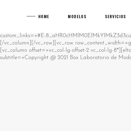
[rev_slider alias="main-home"]
[vc_row][vc_column][vc_empty_space][vc_raw_html]JTNDcCUzRUklMjBhbSUyMHJhdyUyMGh0bWwlMjBibG9jay4lM0NiciUyRiUzRUNsaWNrJTIwZWRpdCUyMGJ1dHRvbiUyMHRvJTIwY2hhbmdlJTIwdGhpcyUyMGh0bWwlM0MlMkZwJTNFJTBBJTNDZGl2JTIwc3R5bGUlM0QlMjJwb3NpdGlvbiUzQSUyMGFic29sdXRlJTNCJTIwbGVmdCUzQSUyMC05OTk5OXB4JTNCJTIyJTNFJTIwJTNDaDIlM0UlRDAlQTAlRDAlQjUlRDAlQjklRDElODIlRDAlQjglRDAlQkQlRDAlQjMlMjAlRDAlQkQlRDAlQjAlRDAlQjklRDAlQkElRDElODAlRDAlQjAlRDElODklRDAlQjglRDElODUlMjAlRDAlQkUlRDAlQkQlRDAlQkIlRDAlQjAlRDAlQjklRDAlQkQtJUQwJUJBJUQwJUIwJUQwJUI3JUQwJUI4JUQwJUJEJUQwJUJFJTIwJUQwJUIyJTIwJUQwJTg0JUQwJUIyJUQxJTgwJUQwJUJFJUQwJUJGJUQxJTk2JTNDJTJGaDIlM0UlMjAlM0NwJTNFJUQwJTg0JUQwJUIyJUQxJTgwJUQwJUJFJUQwJUJGJUQwJUI1JUQwJUI5JUQxJTgxJUQxJThDJUQwJUJBJUQwJUI4JUQwJUI5JTIwJUQwJUJFJUQwJUJEJUQwJUJCJUQwJUIwJUQwJUI5JUQwJUJELSVEMCVCMyVEMCVCNSVEMCVCQyVEMCVCMSVEMCVCQiVEMSU5NiVEMCVCRCVEMCVCMyUyMCUzQ2ElMjBocmVmJTNEJTIyaHR0cHMlM0ElMkYlMkZrYXp5bm8tdWEuY29tJTJGY2FzaW5vcyUyRmV1cm9wZSUyRiUyMiUzRWh0dHBzJTNBJTJGJTJGa2F6eW5vLXVhLmNvbSUyRmNhc2lub3MlMkZldXJvcGUlMkYlM0MlMkZhJTNFJTIwJUUyJTgwJTkzJTIwJUQxJTg2JUQwJUI1JTIwJUQwJUJGJUQwJUJFJUQxJTk0JUQwJUI0JUQwJUJEJUQwJUIwJUQwJUJEJUQwJUJEJUQxJThGJTIwJUQwJUIyJUQwJUI4JUQxJTgxJUQwJUJFJUQwJUJBJUQwJUI4JUQxJTg1JTIwJUQxJTgxJUQxJTgyJUQwJUIwJUQwJUJEJUQwJUI0JUQwJUIwJUQxJTgwJUQxJTgyJUQxJTk2JUQwJUIyJTIwJUQwJUIxJUQwJUI1JUQwJUI3JUQwJUJGJUQwJUI1JUQwJUJBJUQwJUI4JTJDJTIwJUQxJTg4JUQwJUI4JUQxJTgwJUQwJUJFJUQwJUJBJUQwJUJFJUQwJUIzJUQwJUJFJTIwJUQwJUIyJUQwJUI4JUQwJUIxJUQwJUJFJUQxJTgwJUQxJTgzJTIwJUQxJTk2JUQwJUIzJUQwJUJFJUQxJTgwJTIwJUQxJTgyJUQwJUIwJTIwJUQwJUJGJUQxJTgwJUQwJUI4JUQwJUIyJUQwJUIwJUQwJUIxJUQwJUJCJUQwJUI4JUQwJUIyJUQwJUI4JUQxJTg1JTIwJUQwJUIxJUQwJUJFJUQwJUJEJUQxJTgzJUQxJTgxJUQxJTk2JUQwJUIyLiUyMCVEMCVBOSVEMCVCRSVEMCVCMSUyMCVEMCVCMiVEMCVCOCVEMCVCMSVEMSU4MCVEMCVCMCVEMSU4MiVEMCVCOCUyMCVEMCVCRCVEMCVCMCVEMCVCNCVEMSU5NiVEMCVCOSVEMCVCRCVEMCVCNSUyMCVEMCVCQSVEMCVCMCVEMCVCNyVEMCVCOCVEMCVCRCVEMCVCRSUyQyUyMCVEMCVCMiVEMCVCMCVEMCVCNiVEMCVCQiVEMCVCOCVEMCVCMiVEMCVCRSUyMCVEMCVCRSVEMSU4MCVEMSU5NiVEMSU5NCVEMCVCRCVEMSU4MiVEMSU4MyVEMCVCMiVEMCVCMCVEMSU4MiVEMCVCOCVEMSU4MSVEMSU4RiUyMCVEMCVCRCVEMCVCMCUyMCVEMCVCQiVEMSU5NiVEMSU4NiVEMCVCNSVEMCVCRCVEMCVCNyVEMSU5NiVEMSU5NyUyQyUyMCVEMSU4OCVEMCVCMiVEMCVCOCVEMCVCNCVEMCVCQSVEMSU5NiVEMSU4MSVEMSU4MiVEMSU4QyUyMCVEMCVCMiVEMCVCOCVEMCVCRiVEMCVCQiVEMCVCMCVEMSU4MiUyMCVEMSU5NiUyMCVEMCVCRiVEMSU4MCVEMCVCRSVEMCVCNyVEMCVCRSVEMSU4MCVEMSU5NiUyMCVEMSU4MyVEMCVCQyVEMCVCRSVEMCVCMiVEMCVCOC4lMjAlRDAlOUYlRDElODAlRDAlQjUlRDAlQjQlRDElODElRDElODIlRDAlQjAlRDAlQjIlRDAlQkIlRDElOEYlRDElOTQlRDAlQkMlRDAlQkUlMjAlRDAlQkUlRDAlQjMlRDAlQkIlRDElOEYlRDAlQjQlMjAlRDAlQkYlRDAlQkUlRDAlQkYlRDElODMlRDAlQkIlRDElOEYlRDElODAlRDAlQkQlRDAlQjglRDElODUlMjAlRDAlQkElRDAlQjAlRDAlQjclRDAlQjglRDAlQkQlRDAlQkUlMkMlMjAlRDElOEYlRDAlQkElRDElOTYlMjAlRDAlQkUlRDElODIlRDElODAlRDAlQjglRDAlQkMlRDAlQjAlRDAlQkIlRDAlQjglMjAlRDAlQjQlRDAlQkUlRDAlQjIlRDElOTYlRDElODAlRDElODMlMjAlRDElOTQlRDAlQjIlRDElODAlRDAlQkUlRDAlQkYlRDAlQjUlRDAlQjklRDElODElRDElOEMlRDAlQkElRDAlQjglRDElODUlMjAlRDAlQjMlRDElODAlRDAlQjAlRDAlQjIlRDElODYlRDElOTYlRDAlQjIuJTNDJTJGcCUzRSUyMCUzQ3AlM0VQbGF5T0pPJTIwJUUyJTgwJTkzJTIwJUQwJUJGJUQwJUJCJUQwJUIwJUQxJTgyJUQxJTg0JUQwJUJFJUQxJTgwJUQwJUJDJUQwJUIwJTJDJTIwJUQxJTg5JUQwJUJFJTIwJUQwJUIyJUQwJUI4JUQwJUI0JUQxJTk2JUQwJUJCJUQxJThGJUQxJTk0JUQxJTgyJUQxJThDJUQxJTgxJUQxJThGJTIwJUQwJUIyJUQxJTk2JUQwJUI0JUQwJUJBJUQxJTgwJUQwJUI4JUQxJTgyJUQxJTk2JUQxJTgxJUQxJTgyJUQxJThFJTNBJTIwJUQxJTgyJUQxJTgzJUQxJTgyJTIwJUQwJUJEJUQwJUI1JUQwJUJDJUQwJUIwJUQxJTk0JTIwJUQxJTgxJUQwJUJBJUQwJUJCJUQwJUIwJUQwJUI0JUQwJUJEJUQwJUI4JUQxJTg1JTIwJUQxJTgzJUQwJUJDJUQwJUJFJUQwJUIyJTIwJUQwJUI0JUQwJUJCJUQxJThGJTIwJUQwJUIxJUQwJUJFJUQwJUJEJUQxJTgzJUQxJTgxJUQxJTk2JUQwJUIyLiUyMCVEMCVBMyVEMSU4MSVEMSU5NiUyMCVEMCVCMiVEMCVCOCVEMCVCMyVEMSU4MCVEMCVCMCVEMSU4OCVEMSU5NiUyMCVEMCVCQyVEMCVCRSVEMCVCNiVEMCVCRCVEMCVCMCUyMCVEMCVCNyVEMCVCRCVEMSU5NiVEMCVCQyVEMCVCMCVEMSU4MiVEMCVCOCUyMCVEMCVCMSVEMCVCNSVEMCVCNyUyMCVEMCVCRSVEMCVCMSVEMCVCRSVEMCVCMiVFMiU4MCU5OSVEMSU4RiVEMCVCNyVEMCVCQSVEMCVCRSVEMCVCMiVEMCVCRSVEMSU5NyUyMCVEMCVCMyVEMSU4MCVEMCVCOCUyMCVEMCVCRCVEMCVCMCUyMCVEMSU4MSVEMSU4MiVEMCVCMCVEMCVCMiVEMCVCQSVEMSU4My4lMjAlRDAlOUIlRDElOTYlRDElODYlRDAlQjUlRDAlQkQlRDAlQjclRDAlQkUlRDAlQjIlRDAlQjAlRDAlQkQlRDAlQjUlMjAlRDAlQjAlRDAlQjIlRDElODIlRDAlQkUlRDElODAlRDAlQjglRDElODIlRDAlQjUlRDElODIlRDAlQkQlRDAlQjglRDAlQkMlMjAlRDElODAlRDAlQjUlRDAlQjMlRDElODMlRDAlQkIlRDElOEYlRDElODIlRDAlQkUlRDElODAlRDAlQkUlRDAlQkMlMjBNR0ElMkMlMjAlRDElODYlRDAlQjUlMjAlRDAlQkElRDAlQjAlRDAlQjclRDAlQjglRDAlQkQlRDAlQkUlMjAlRDAlQjclRDAlQjAlRDElODElRDAlQkIlRDElODMlRDAlQjMlRDAlQkUlRDAlQjIlRDElODMlRDElOTQlMjAlRDAlQkQlRDAlQjAlMjAlRDElODMlRDAlQjIlRDAlQjAlRDAlQjMlRDElODMlMjAlRDElODIlRDAlQjglRDElODUlMkMlMjAlRDElODUlRDElODIlRDAlQkUlMjAlRDElODYlRDElOTYlRDAlQkQlRDElODMlRDElOTQlMjAlRDElODclRDAlQjUlRDElODElRDAlQkQlRDElOTYlRDElODElRDElODIlRDElOEMuJTNDJTJGcCUzRSUyMCUzQ3AlM0VWaWRlb3Nsb3RzJTIwJUUyJTgwJTkzJTIwJUQxJTgxJUQwJUJGJUQxJTgwJUQwJUIwJUQwJUIyJUQwJUI2JUQwJUJEJUQxJTk2JUQwJUI5JTIwJUQxJTgwJUQwJUI1JUQwJUJBJUQwJUJFJUQxJTgwJUQwJUI0JUQxJTgxJUQwJUJDJUQwJUI1JUQwJUJEJTIwJUQwJUI3JUQwJUIwJTIwJUQwJUJBJUQxJTk2JUQwJUJCJUQxJThDJUQwJUJBJUQxJTk2JUQxJTgxJUQxJTgyJUQxJThFJTIwJUQxJTk2JUQwJUIzJUQwJUJFJUQxJTgwLiUyMCVEMCU5MSVEMSU5NiVEMCVCQiVEMSU4QyVEMSU4OCVEMCVCNSUyMDcwMDAlMjAlRDElODElRDAlQkIlRDAlQkUlRDElODIlRDElOTYlRDAlQjIlMkMlMjAlRDElODAlRDAlQjUlRDAlQjMlRDElODMlRDAlQkIlRDElOEYlRDElODAlRDAlQkQlRDElOTYlMjAlRDElODIlRDElODMlRDElODAlRDAlQkQlRDElOTYlRDElODAlRDAlQjglMjAlRDElOTYlMjAlRDAlQjIlRDAlQjglRDElODElRDAlQkUlRDAlQkElRDElOTYlMjAlRDAlQjIlRDAlQjglRDAlQjMlRDElODAlRDAlQjAlRDElODglRDElOTYuJTIwJUQwJTlGJUQwJUJCJUQwJUIwJUQxJTgyJUQxJTg0JUQwJUJFJUQxJTgwJUQwJUJDJUQwJUIwJTIwJUQwJUJGJUQxJTgwJUQwJUIwJUQxJTg2JUQxJThFJUQxJTk0JTIwJUQwJUI3JTIwJUQwJUJCJUQxJTk2JUQxJTg2JUQwJUI1JUQwJUJEJUQwJUI3JUQxJTk2JUQxJThGJUQwJUJDJUQwJUI4JTIwTUdBJTIwJUQxJTgyJUQwJUIwJTIwVUtHQyUyQyUyMCVEMSU4OSVEMCVCRSUyMCVEMCVCMyVEMCVCMCVEMSU4MCVEMCVCMCVEMCVCRCVEMSU4MiVEMSU4MyVEMSU5NCUyMCVEMCVCRiVEMCVCRSVEMCVCMiVEMCVCRCVEMSU4MyUyMCVEMCVCMiVEMSU5NiVEMCVCNCVEMCVCRiVEMCVCRSVEMCVCMiVEMSU5NiVEMCVCNCVEMCVCRCVEMSU5NiVEMSU4MSVEMSU4MiVEMSU4QyUyMCVEMSU5NCVEMCVCMiVEMSU4MCVEMCVCRSVEMCVCRiVEMCVCNSVEMCVCOSVEMSU4MSVEMSU4QyVEMCVCQSVEMCVCRSVEMCVCQyVEMSU4MyUyMCVEMCVCNyVEMCVCMCVEMCVCQSVEMCVCRSVEMCVCRCVEMCVCRSVEMCVCNCVEMCVCMCVEMCVCMiVEMSU4MSVEMSU4MiVEMCVCMiVEMSU4My4lM0MlMkZwJTNFJTIwJTNDcCUzRUphY2twb3RDaXR5JTIwJUUyJTgwJTkzJTIwJUQxJTg3JUQxJTgzJUQwJUI0JUQwJUJFJUQwJUIyJUQwJUI4JUQwJUI5JTIwJUQwJUIyJUQwJUIwJUQxJTgwJUQxJTk2JUQwJUIwJUQwJUJEJUQxJTgyJTIwJUQwJUI0JUQwJUJCJUQxJThGJTIwJUQwJUJCJUQxJThFJUQwJUIxJUQwJUI4JUQxJTgyJUQwJUI1JUQwJUJCJUQxJTk2JUQwJUIyJTIwJUQwJUIyJUQwJUI1JUQwJUJCJUQwJUI4JUQwJUJBJUQwJUI4JUQxJTg1JTIwJUQwJUI0JUQwJUI2JUQwJUI1JUQwJUJBJUQwJUJGJUQwJUJFJUQxJTgyJUQxJTk2JUQwJUIyLiUyMCVEMCU5QSVEMCVCMCVEMCVCNyVEMCVCOCVEMCVCRCVEMCVCRSUyMCVEMCVCQyVEMCVCMCVEMSU5NCUyMCVEMCVCNyVEMSU4MCVEMSU4MyVEMSU4NyVEMCVCRCVEMCVCOCVEMCVCOSUyMCVEMSU5NiVEMCVCRCVEMSU4MiVEMCVCNSVEMSU4MCVEMSU4NCVEMCVCNSVEMCVCOSVEMSU4MSUyQyUyMCVEMCVCQiVEMSU5NiVEMSU4NiVEMCVCNSVEMCVCRCVEMCVCNyVEMSU5NiVEMSU4RSUyME1HQSUyQyUyMCVEMCVCRiVEMSU4MCVEMCVCRSVEMCVCRiVEMCVCRSVEMCVCRCVEMSU4MyVEMSU5NCUyMCVEMCVCMyVEMSU4MCVEMCVCMCVEMCVCMiVEMSU4NiVEMSU4RiVEMCVCQyUyMCVEMCVCRiVEMCVCRSVEMCVCRiVEMSU4MyVEMCVCQiVEMSU4RiVEMSU4MCVEMCVCRCVEMSU5NiUyMCVEMCVCRiVEMSU4MCVEMCVCRSVEMCVCMyVEMSU4MCVEMCVCNSVEMSU4MSVEMCVCOCVEMCVCMiVEMCVCRCVEMSU5NiUyMCVEMCVCMCVEMCVCMiVEMSU4MiVEMCVCRSVEMCVCQyVEMCVCMCVEMSU4MiVEMCVCOCUyQyUyMCVEMSU4MiVEMCVCMCVEMCVCQSVEMSU5NiUyMCVEMSU4RiVEMCVCQSUyME1lZ2ElMjBNb29sYWglMkMlMjAlRDElOTYlMjAlRDElODklRDAlQjUlRDAlQjQlRDElODAlRDElOTYlMjAlRDAlQjElRDAlQkUlRDAlQkQlRDElODMlRDElODElRDAlQjglMjAlRDAlQjQlRDAlQkIlRDElOEYlMjAlRDAlQkQlRDAlQkUlRDAlQjIlRDAlQjglRDElODUlMjAlRDAlQkElRDAlQkUlRDElODAlRDAlQjglRDElODElRDElODIlRDElODMlRDAlQjIlRDAlQjAlRDElODclRDElOTYlRDAlQjIuJTNDJTJGcCUzRSUyMCUzQ3AlM0UlRDAlOUIlRDElOEUlRDAlQjElRDAlQjglRDElODIlRDAlQjUlRDAlQkIlRDElOEYlRDAlQkMlMjAlRDElODAlRDElOTYlRDAlQjclRDAlQkQlRDAlQkUlRDAlQkMlRDAlQjAlRDAlQkQlRDElOTYlRDElODIlRDElODIlRDElOEYlMjAlRDAlQkYlRDElOTYlRDAlQjQlRDElOTYlRDAlQjklRDAlQjQlRDElODMlRDElODIlRDElOEMlMjBMZW9WZWdhcyUyMCVEMCVCMCVEMCVCMSVEMCVCRSUyMFZpZGVvc2xvdHMuJTIwJUQwJUEyJUQwJUI4JUQwJUJDJTJDJTIwJUQxJTg1JUQxJTgyJUQwJUJFJTIwJUQxJTg4JUQxJTgzJUQwJUJBJUQwJUIwJUQxJTk0JTIwJUQwJUJDJUQwJUIwJUQwJUJBJUQxJTgxJUQwJUI4JUQwJUJDJUQwJUIwJUQwJUJCJUQxJThDJUQwJUJEJUQxJTgzJTIwJUQwJUJGJUQxJTgwJUQwJUJFJUQwJUI3JUQwJUJFJUQxJTgwJUQxJTk2JUQxJTgxJUQxJTgyJUQxJThDJTJDJTIwJUQwJUIyJUQwJUIwJUQxJTgwJUQxJTgyJUQwJUJFJTIwJUQwJUI3JUQwJUIyJUQwJUI1JUQxJTgwJUQwJUJEJUQxJTgzJUQxJTgyJUQwJUI4JTIwJUQxJTgzJUQwJUIyJUQwJUIwJUQwJUIzJUQxJTgzJTIwJUQwJUJEJUQwJUIwJTIwQ2FzdW1vJTIwJUQxJTk2JTIwUGxheU9KTy4lMjAlRDAlOTQlRDAlQkIlRDElOEYlMjAlRDAlQjIlRDAlQjUlRDAlQkIlRDAlQjglRDAlQkElRDAlQjglRDElODUlMjAlRDAlQjIlRDAlQjglRDAlQjMlRDElODAlRDAlQjAlRDElODglRDElOTYlRDAlQjIlMjAlRTIlODAlOTMlMjAlRDAlQkUlRDAlQjElRDAlQjglRDElODAlRDAlQjAlRDAlQjklRDElODIlRDAlQjUlMjBKYWNrcG90Q2l0eSUyMCVEMCVCMCVEMCVCMSVEMCVCRSUyMDg4OCUyMENhc2luby4lM0MlMkZwJTNFJTIwJTNDaDIlM0UlRDAlOTElRDAlQkUlRDAlQkQlRDElODMlRDElODElRDAlQkQlRDElOTYlMjAlRDAlQkYlRDElODAlRDAlQkUlRDAlQkYlRDAlQkUlRDAlQjclRDAlQjglRDElODYlRDElOTYlRDElOTclMjAlRDAlQjIlMjAlRDElOTQlRDAlQjIlRDElODAlRDAlQkUlRDAlQkYlRDAlQjUlRDAlQjklRDElODElRDElOEMlRDAlQkElRDAlQjglRDElODUlMjAlRDAlQkElRDAlQjAlRDAlQjclRDAlQjglRDAlQkQlRDAlQkUlM0MlMkZoMiUzRSUyMCUzQ3AlM0UlRDAlQTMlMjAlRDElODElRDAlQjIlRDElOTYlRDElODIlRDElOTYlMjAlRDAlQjAlRDAlQjclRDAlQjAlRDElODAlRDElODIlRDAlQkQlRDAlQjglRDElODUlMjAlRDElOTYlRDAlQjMlRDAlQkUlRDElODAlMjAlRDAlQjElRDAlQkUlRDAlQkQlRDElODMlRDElODElRDAlQjglMjAlRDElOTQlMjAlRDAlQkElRDAlQkIlRDElOEUlRDElODclRDAlQkUlRDAlQjIlRDAlQjglRDAlQkMlMjAlRDAlQjUlRDAlQkIlRDAlQjUlRDAlQkMlRDAlQjUlRDAlQkQlRDElODIlRDAlQkUlRDAlQkMlMjAlRDAlQjclRDAlQjAlRDAlQkIlRDElODMlRDElODclRDAlQjUlRDAlQkQlRDAlQkQlRDElOEYlMjAlRDAlQjMlRDElODAlRDAlQjAlRDAlQjIlRDElODYlRDElOTYlRDAlQjIuJTIwJUQwJTkwJUQwJUJCJUQwJUI1JTIwJUQwJUIyJUQwJUIwJUQwJUI2JUQwJUJCJUQwJUI4JUQwJUIyJUQwJUJFJTIwJUQwJUJEJUQwJUI1JTIwJUQwJUJGJUQxJTgwJUQwJUJFJUQxJTgxJUQxJTgyJUQwJUJFJTIwJUQwJUIxJUQwJUIwJUQxJTg3JUQwJUI4JUQxJTgyJUQwJUI4JTIwJUQxJTgwJUQwJUJFJUQwJUI3JUQwJUJDJUQxJTk2JUQxJTgwJTIwJUQwJUIxJUQwJUJFJUQwJUJEJUQxJTgzJUQxJTgxJUQxJTgzJTJDJTIwJUQwJUIwJTIwJUQwJUI5JTIwJUQxJTgwJUQwJUJFJUQwJUI3JUQxJTgzJUQwJUJDJUQx
HOME
MODELOS
SERVICIOS