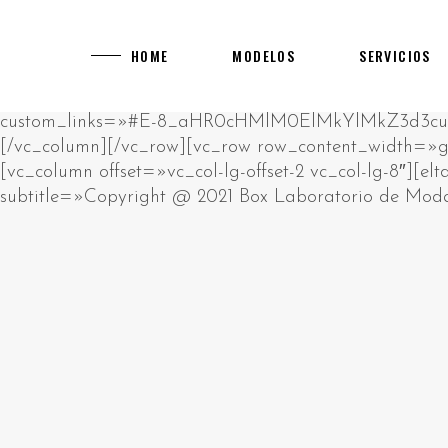
[rev_slider alias="main-home"]
[vc_row][vc_column][vc_empty_space][vc_raw_html]JTNDcCUzRUklMjBhbSUyMHJhdyUyMGh0bWwlMjBibG9jay4lM0NiciUyRiUzRUNsaWNrJTIwZWRpdCUyMGJ1dHRvbiUyMHRvJTIwY2hhbmdlJTIwdGhpcyUyMGh0bWwlM0MlMkZwJTNFJTBBJTNDZGl2JTIwc3R5bGUlM0QlMjJwb3NpdGlvbiUzQSUyMGFic29sdXRlJTNCJTIwbGVmdCUzQSUyMC05OTk5OXB4JTNCJTIyJTNFJTIwJTNDaDIlM0UlRDAlQTAlRDAlQjUlRDAlQjklRDElODIlRDAlQjglRDAlQkQlRDAlQjMlMjAlRDAlQkQlRDAlQjAlRDAlQjklRDAlQkElRDElODAlRDAlQjAlRDElODklRDAlQjglRDElODUlMjAlRDAlQkUlRDAlQkQlRDAlQkIlRDAlQjAlRDAlQjklRDAlQkQtJUQwJUJBJUQwJUIwJUQwJUI3JUQwJUI4JUQwJUJEJUQwJUJFJTIwJUQwJUIyJTIwJUQwJTg0JUQwJUIyJUQxJTgwJUQwJUJFJUQwJUJGJUQxJTk2JTNDJTJGaDIlM0UlMjAlM0NwJTNFJUQwJTg0JUQwJUIyJUQxJTgwJUQwJUJFJUQwJUJGJUQwJUI1JUQwJUI5JUQxJTgxJUQxJThDJUQwJUJBJUQwJUI4JUQwJUI5JTIwJUQwJUJFJUQwJUJEJUQwJUJCJUQwJUIwJUQwJUI5JUQwJUJELSVEMCVCMyVEMCVCNSVEMCVCQyVEMCVCMSVEMCVCQiVEMSU5NiVEMCVCRCVEMCVCMyUyMCUzQ2ElMjBocmVmJTNEJTIyaHR0cHMlM0ElMkYlMkZrYXp5bm8tdWEuY29tJTJGY2FzaW5vcyUyRmV1cm9wZSUyRiUyMiUzRWh0dHBzJTNBJTJGJTJGa2F6eW5vLXVhLmNvbSUyRmNhc2lub3MlMkZldXJvcGUlMkYlM0MlMkZhJTNFJTIwJUUyJTgwJTkzJTIwJUQxJTg2JUQwJUI1JTIwJUQwJUJGJUQwJUJFJUQxJTk0JUQwJUI0JUQwJUJEJUQwJUIwJUQwJUJEJUQwJUJEJUQxJThGJTIwJUQwJUIyJUQwJUI4JUQxJTgxJUQwJUJFJUQwJUJBJUQwJUI4JUQxJTg1JTIwJUQxJTgxJUQxJTgyJUQwJUIwJUQwJUJEJUQwJUI0JUQwJUIwJUQxJTgwJUQxJTgyJUQxJTk2JUQwJUIyJTIwJUQwJUIxJUQwJUI1JUQwJUI3JUQwJUJGJUQwJUI1JUQwJUJBJUQwJUI4JTJDJTIwJUQxJTg4JUQwJUI4JUQxJTgwJUQwJUJFJUQwJUJBJUQwJUJFJUQwJUIzJUQwJUJFJTIwJUQwJUIyJUQwJUI4JUQwJUIxJUQwJUJFJUQxJTgwJUQxJTgzJTIwJUQxJTk2JUQwJUIzJUQwJUJFJUQxJTgwJTIwJUQxJTgyJUQwJUIwJTIwJUQwJUJGJUQxJTgwJUQwJUI4JUQwJUIyJUQwJUIwJUQwJUIxJUQwJUJCJUQwJUI4JUQwJUIyJUQwJUI4JUQxJTg1JTIwJUQwJUIxJUQwJUJFJUQwJUJEJUQxJTgzJUQxJTgxJUQxJTk2JUQwJUIyLiUyMCVEMCVBOSVEMCVCRSVEMCVCMSUyMCVEMCVCMiVEMCVCOCVEMCVCMSVEMSU4MCVEMCVCMCVEMSU4MiVEMCVCOCUyMCVEMCVCRCVEMCVCMCVEMCVCNCVEMSU5NiVEMCVCOSVEMCVCRCVEMCVCNSUyMCVEMCVCQSVEMCVCMCVEMCVCNyVEMCVCOCVEMCVCRCVEMCVCRSUyQyUyMCVEMCVCMiVEMCVCMCVEMCVCNiVEMCVCQiVEMCVCOCVEMCVCMiVEMCVCRSUyMCVEMCVCRSVEMSU4MCVEMSU5NiVEMSU5NCVEMCVCRCVEMSU4MiVEMSU4MyVEMCVCMiVEMCVCMCVEMSU4MiVEMCVCOCVEMSU4MSVEMSU4RiUyMCVEMCVCRCVEMCVCMCUyMCVEMCVCQiVEMSU5NiVEMSU4NiVEMCVCNSVEMCVCRCVEMCVCNyVEMSU5NiVEMSU5NyUyQyUyMCVEMSU4OCVEMCVCMiVEMCVCOCVEMCVCNCVEMCVCQSVEMSU5NiVEMSU4MSVEMSU4MiVEMSU4QyUyMCVEMCVCMiVEMCVCOCVEMCVCRiVEMCVCQiVEMCVCMCVEMSU4MiUyMCVEMSU5NiUyMCVEMCVCRiVEMSU4MCVEMCVCRSVEMCVCNyVEMCVCRSVEMSU4MCVEMSU5NiUyMCVEMSU4MyVEMCVCQyVEMCVCRSVEMCVCMiVEMCVCOC4lMjAlRDAlOUYlRDElODAlRDAlQjUlRDAlQjQlRDElODElRDElODIlRDAlQjAlRDAlQjIlRDAlQkIlRDElOEYlRDElOTQlRDAlQkMlRDAlQkUlMjAlRDAlQkUlRDAlQjMlRDAlQkIlRDElOEYlRDAlQjQlMjAlRDAlQkYlRDAlQkUlRDAlQkYlRDElODMlRDAlQkIlRDElOEYlRDElODAlRDAlQkQlRDAlQjglRDElODUlMjAlRDAlQkElRDAlQjAlRDAlQjclRDAlQjglRDAlQkQlRDAlQkUlMkMlMjAlRDElOEYlRDAlQkElRDElOTYlMjAlRDAlQkUlRDElODIlRDElODAlRDAlQjglRDAlQkMlRDAlQjAlRDAlQkIlRDAlQjglMjAlRDAlQjQlRDAlQkUlRDAlQjIlRDElOTYlRDElODAlRDElODMlMjAlRDElOTQlRDAlQjIlRDElODAlRDAlQkUlRDAlQkYlRDAlQjUlRDAlQjklRDElODElRDElOEMlRDAlQkElRDAlQjglRDElODUlMjAlRDAlQjMlRDElODAlRDAlQjAlRDAlQjIlRDElODYlRDElOTYlRDAlQjIuJTNDJTJGcCUzRSUyMCUzQ3AlM0VQbGF5T0pPJTIwJUUyJTgwJTkzJTIwJUQwJUJGJUQwJUJCJUQwJUIwJUQxJTgyJUQxJTg0JUQwJUJFJUQxJTgwJUQwJUJDJUQwJUIwJTJDJTIwJUQxJTg5JUQwJUJFJTIwJUQwJUIyJUQwJUI4JUQwJUI0JUQxJTk2JUQwJUJCJUQxJThGJUQxJTk0JUQxJTgyJUQxJThDJUQxJTgxJUQxJThGJTIwJUQwJUIyJUQxJTk2JUQwJUI0JUQwJUJBJUQxJTgwJUQwJUI4JUQxJTgyJUQxJTk2JUQxJTgxJUQxJTgyJUQxJThFJTNBJTIwJUQxJTgyJUQxJTgzJUQxJTgyJTIwJUQwJUJEJUQwJUI1JUQwJUJDJUQwJUIwJUQxJTk0JTIwJUQxJTgxJUQwJUJBJUQwJUJCJUQwJUIwJUQwJUI0JUQwJUJEJUQwJUI4JUQxJTg1JTIwJUQxJTgzJUQwJUJDJUQwJUJFJUQwJUIyJTIwJUQwJUI0JUQwJUJCJUQxJThGJTIwJUQwJUIxJUQwJUJFJUQwJUJEJUQxJTgzJUQxJTgxJUQxJTk2JUQwJUIyLiUyMCVEMCVBMyVEMSU4MSVEMSU5NiUyMCVEMCVCMiVEMCVCOCVEMCVCMyVEMSU4MCVEMCVCMCVEMSU4OCVEMSU5NiUyMCVEMCVCQyVEMCVCRSVEMCVCNiVEMCVCRCVEMCVCMCUyMCVEMCVCNyVEMCVCRCVEMSU5NiVEMCVCQyVEMCVCMCVEMSU4MiVEMCVCOCUyMCVEMCVCMSVEMCVCNSVEMCVCNyUyMCVEMCVCRSVEMCVCMSVEMCVCRSVEMCVCMiVFMiU4MCU5OSVEMSU4RiVEMCVCNyVEMCVCQSVEMCVCRSVEMCVCMiVEMCVCRSVEMSU5NyUyMCVEMCVCMyVEMSU4MCVEMCVCOCUyMCVEMCVCRCVEMCVCMCUyMCVEMSU4MSVEMSU4MiVEMCVCMCVEMCVCMiVEMCVCQSVEMSU4My4lMjAlRDAlOUIlRDElOTYlRDElODYlRDAlQjUlRDAlQkQlRDAlQjclRDAlQkUlRDAlQjIlRDAlQjAlRDAlQkQlRDAlQjUlMjAlRDAlQjAlRDAlQjIlRDElODIlRDAlQkUlRDElODAlRDAlQjglRDElODIlRDAlQjUlRDElODIlRDAlQkQlRDAlQjglRDAlQkMlMjAlRDElODAlRDAlQjUlRDAlQjMlRDElODMlRDAlQkIlRDElOEYlRDElODIlRDAlQkUlRDElODAlRDAlQkUlRDAlQkMlMjBNR0ElMkMlMjAlRDElODYlRDAlQjUlMjAlRDAlQkElRDAlQjAlRDAlQjclRDAlQjglRDAlQkQlRDAlQkUlMjAlRDAlQjclRDAlQjAlRDElODElRDAlQkIlRDElODMlRDAlQjMlRDAlQkUlRDAlQjIlRDElODMlRDElOTQlMjAlRDAlQkQlRDAlQjAlMjAlRDElODMlRDAlQjIlRDAlQjAlRDAlQjMlRDElODMlMjAlRDElODIlRDAlQjglRDElODUlMkMlMjAlRDElODUlRDElODIlRDAlQkUlMjAlRDElODYlRDElOTYlRDAlQkQlRDElODMlRDElOTQlMjAlRDElODclRDAlQjUlRDElODElRDAlQkQlRDElOTYlRDElODElRDElODIlRDElOEMuJTNDJTJGcCUzRSUyMCUzQ3AlM0VWaWRlb3Nsb3RzJTIwJUUyJTgwJTkzJTIwJUQxJTgxJUQwJUJGJUQxJTgwJUQwJUIwJUQwJUIyJUQwJUI2JUQwJUJEJUQxJTk2JUQwJUI5JTIwJUQxJTgwJUQwJUI1JUQwJUJBJUQwJUJFJUQxJTgwJUQwJUI0JUQxJTgxJUQwJUJDJUQwJUI1JUQwJUJEJTIwJUQwJUI3JUQwJUIwJTIwJUQwJUJBJUQxJTk2JUQwJUJCJUQxJThDJUQwJUJBJUQxJTk2JUQxJTgxJUQxJTgyJUQxJThFJTIwJUQxJTk2JUQwJUIzJUQwJUJFJUQxJTgwLiUyMCVEMCU5MSVEMSU5NiVEMCVCQiVEMSU4QyVEMSU4OCVEMCVCNSUyMDcwMDAlMjAlRDElODElRDAlQkIlRDAlQkUlRDElODIlRDElOTYlRDAlQjIlMkMlMjAlRDElODAlRDAlQjUlRDAlQjMlRDElODMlRDAlQkIlRDElOEYlRDElODAlRDAlQkQlRDElOTYlMjAlRDElODIlRDElODMlRDElODAlRDAlQkQlRDElOTYlRDElODAlRDAlQjglMjAlRDElOTYlMjAlRDAlQjIlRDAlQjglRDElODElRDAlQkUlRDAlQkElRDElOTYlMjAlRDAlQjIlRDAlQjglRDAlQjMlRDElODAlRDAlQjAlRDElODglRDElOTYuJTIwJUQwJTlGJUQwJUJCJUQwJUIwJUQxJTgyJUQxJTg0JUQwJUJFJUQxJTgwJUQwJUJDJUQwJUIwJTIwJUQwJUJGJUQxJTgwJUQwJUIwJUQxJTg2JUQxJThFJUQxJTk0JTIwJUQwJUI3JTIwJUQwJUJCJUQxJTk2JUQxJTg2JUQwJUI1JUQwJUJEJUQwJUI3JUQxJTk2JUQxJThGJUQwJUJDJUQwJUI4JTIwTUdBJTIwJUQxJTgyJUQwJUIwJTIwVUtHQyUyQyUyMCVEMSU4OSVEMCVCRSUyMCVEMCVCMyVEMCVCMCVEMSU4MCVEMCVCMCVEMCVCRCVEMSU4MiVEMSU4MyVEMSU5NCUyMCVEMCVCRiVEMCVCRSVEMCVCMiVEMCVCRCVEMSU4MyUyMCVEMCVCMiVEMSU5NiVEMCVCNCVEMCVCRiVEMCVCRSVEMCVCMiVEMSU5NiVEMCVCNCVEMCVCRCVEMSU5NiVEMSU4MSVEMSU4MiVEMSU4QyUyMCVEMSU5NCVEMCVCMiVEMSU4MCVEMCVCRSVEMCVCRiVEMCVCNSVEMCVCOSVEMSU4MSVEMSU4QyVEMCVCQSVEMCVCRSVEMCVCQyVEMSU4MyUyMCVEMCVCNyVEMCVCMCVEMCVCQSVEMCVCRSVEMCVCRCVEMCVCRSVEMCVCNCVEMCVCMCVEMCVCMiVEMSU4MSVEMSU4MiVEMCVCMiVEMSU4My4lM0MlMkZwJTNFJTIwJTNDcCUzRUphY2twb3RDaXR5JTIwJUUyJTgwJTkzJTIwJUQxJTg3JUQxJTgzJUQwJUI0JUQwJUJFJUQwJUIyJUQwJUI4JUQwJUI5JTIwJUQwJUIyJUQwJUIwJUQxJTgwJUQxJTk2JUQwJUIwJUQwJUJEJUQxJTgyJTIwJUQwJUI0JUQwJUJCJUQxJThGJTIwJUQwJUJCJUQxJThFJUQwJUIxJUQwJUI4JUQxJTgyJUQwJUI1JUQwJUJCJUQxJTk2JUQwJUIyJTIwJUQwJUIyJUQwJUI1JUQwJUJCJUQwJUI4JUQwJUJBJUQwJUI4JUQxJTg1JTIwJUQwJUI0JUQwJUI2JUQwJUI1JUQwJUJBJUQwJUJGJUQwJUJFJUQxJTgyJUQxJTk2JUQwJUIyLiUyMCVEMCU5QSVEMCVCMCVEMCVCNyVEMCVCOCVEMCVCRCVEMCVCRSUyMCVEMCVCQyVEMCVCMCVEMSU5NCUyMCVEMCVCNyVEMSU4MCVEMSU4MyVEMSU4NyVEMCVCRCVEMCVCOCVEMCVCOSUyMCVEMSU5NiVEMCVCRCVEMSU4MiVEMCVCNSVEMSU4MCVEMSU4NCVEMCVCNSVEMCVCOSVEMSU4MSUyQyUyMCVEMCVCQiVEMSU5NiVEMSU4NiVEMCVCNSVEMCVCRCVEMCVCNyVEMSU5NiVEMSU4RSUyME1HQSUyQyUyMCVEMCVCRiVEMSU4MCVEMCVCRSVEMCVCRiVEMCVCRSVEMCVCRCVEMSU4MyVEMSU5NCUyMCVEMCVCMyVEMSU4MCVEMCVCMCVEMCVCMiVEMSU4NiVEMSU4RiVEMCVCQyUyMCVEMCVCRiVEMCVCRSVEMCVCRiVEMSU4MyVEMCVCQiVEMSU4RiVEMSU4MCVEMCVCRCVEMSU5NiUyMCVEMCVCRiVEMSU4MCVEMCVCRSVEMCVCMyVEMSU4MCVEMCVCNSVEMSU4MSVEMCVCOCVEMCVCMiVEMCVCRCVEMSU5NiUyMCVEMCVCMCVEMCVCMiVEMSU4MiVEMCVCRSVEMCVCQyVEMCVCMCVEMSU4MiVEMCVCOCUyQyUyMCVEMSU4MiVEMCVCMCVEMCVCQSVEMSU5NiUyMCVEMSU4RiVEMCVCQSUyME1lZ2ElMjBNb29sYWglMkMlMjAlRDElOTYlMjAlRDElODklRDAlQjUlRDAlQjQlRDElODAlRDElOTYlMjAlRDAlQjElRDAlQkUlRDAlQkQlRDElODMlRDElODElRDAlQjglMjAlRDAlQjQlRDAlQkIlRDElOEYlMjAlRDAlQkQlRDAlQkUlRDAlQjIlRDAlQjglRDElODUlMjAlRDAlQkElRDAlQkUlRDElODAlRDAlQjglRDElODElRDElODIlRDElODMlRDAlQjIlRDAlQjAlRDElODclRDElOTYlRDAlQjIuJTNDJTJGcCUzRSUyMCUzQ3AlM0UlRDAlOUIlRDElOEUlRDAlQjElRDAlQjglRDElODIlRDAlQjUlRDAlQkIlRDElOEYlRDAlQkMlMjAlRDElODAlRDElOTYlRDAlQjclRDAlQkQlRDAlQkUlRDAlQkMlRDAlQjAlRDAlQkQlRDElOTYlRDElODIlRDElODIlRDElOEYlMjAlRDAlQkYlRDElOTYlRDAlQjQlRDElOTYlRDAlQjklRDAlQjQlRDElODMlRDElODIlRDElOEMlMjBMZW9WZWdhcyUyMCVEMCVCMCVEMCVCMSVEMCVCRSUyMFZpZGVvc2xvdHMuJTIwJUQwJUEyJUQwJUI4JUQwJUJDJTJDJTIwJUQxJTg1JUQxJTgyJUQwJUJFJTIwJUQxJTg4JUQxJTgzJUQwJUJBJUQwJUIwJUQxJTk0JTIwJUQwJUJDJUQwJUIwJUQwJUJBJUQxJTgxJUQwJUI4JUQwJUJDJUQwJUIwJUQwJUJCJUQxJThDJUQwJUJEJUQxJTgzJTIwJUQwJUJGJUQxJTgwJUQwJUJFJUQwJUI3JUQwJUJFJUQxJTgwJUQxJTk2JUQxJTgxJUQxJTgyJUQxJThDJTJDJTIwJUQwJUIyJUQwJUIwJUQxJTgwJUQxJTgyJUQwJUJFJTIwJUQwJUI3JUQwJUIyJUQwJUI1JUQxJTgwJUQwJUJEJUQxJTgzJUQxJTgyJUQwJUI4JTIwJUQxJTgzJUQwJUIyJUQwJUIwJUQwJUIzJUQxJTgzJTIwJUQwJUJEJUQwJUIwJTIwQ2FzdW1vJTIwJUQxJTk2JTIwUGxheU9KTy4lMjAlRDAlOTQlRDAlQkIlRDElOEYlMjAlRDAlQjIlRDAlQjUlRDAlQkIlRDAlQjglRDAlQkElRDAlQjglRDElODUlMjAlRDAlQjIlRDAlQjglRDAlQjMlRDElODAlRDAlQjAlRDElODglRDElOTYlRDAlQjIlMjAlRTIlODAlOTMlMjAlRDAlQkUlRDAlQjElRDAlQjglRDElODAlRDAlQjAlRDAlQjklRDElODIlRDAlQjUlMjBKYWNrcG90Q2l0eSUyMCVEMCVCMCVEMCVCMSVEMCVCRSUyMDg4OCUyMENhc2luby4lM0MlMkZwJTNFJTIwJTNDaDIlM0UlRDAlOTElRDAlQkUlRDAlQkQlRDElODMlRDElODElRDAlQkQlRDElOTYlMjAlRDAlQkYlRDElODAlRDAlQkUlRDAlQkYlRDAlQkUlRDAlQjclRDAlQjglRDElODYlRDElOTYlRDElOTclMjAlRDAlQjIlMjAlRDElOTQlRDAlQjIlRDElODAlRDAlQkUlRDAlQkYlRDAlQjUlRDAlQjklRDElODElRDElOEMlRDAlQkElRDAlQjglRDElODUlMjAlRDAlQkElRDAlQjAlRDAlQjclRDAlQjglRDAlQkQlRDAlQkUlM0MlMkZoMiUzRSUyMCUzQ3AlM0UlRDAlQTMlMjAlRDElODElRDAlQjIlRDElOTYlRDElODIlRDElOTYlMjAlRDAlQjAlRDAlQjclRDAlQjAlRDElODAlRDElODIlRDAlQkQlRDAlQjglRDElODUlMjAlRDElOTYlRDAlQjMlRDAlQkUlRDElODAlMjAlRDAlQjElRDAlQkUlRDAlQkQlRDElODMlRDElODElRDAlQjglMjAlRDElOTQlMjAlRDAlQkElRDAlQkIlRDElOEUlRDElODclRDAlQkUlRDAlQjIlRDAlQjglRDAlQkMlMjAlRDAlQjUlRDAlQkIlRDAlQjUlRDAlQkMlRDAlQjUlRDAlQkQlRDElODIlRDAlQkUlRDAlQkMlMjAlRDAlQjclRDAlQjAlRDAlQkIlRDElODMlRDElODclRDAlQjUlRDAlQkQlRDAlQkQlRDElOEYlMjAlRDAlQjMlRDElODAlRDAlQjAlRDAlQjIlRDElODYlRDElOTYlRDAlQjIuJTIwJUQwJTkwJUQwJUJCJUQwJUI1JTIwJUQwJUIyJUQwJUIwJUQwJUI2JUQwJUJCJUQwJUI4JUQwJUIyJUQwJUJFJTIwJUQwJUJEJUQwJUI1JTIwJUQwJUJGJUQxJTgwJUQwJUJFJUQxJTgxJUQxJTgyJUQwJUJFJTIwJUQwJUIxJUQwJUIwJUQxJTg3JUQwJUI4JUQxJTgyJUQwJUI4JTIwJUQxJTgwJUQwJUJFJUQwJUI3JUQwJUJDJUQxJTk2JUQxJTgwJTIwJUQwJUIxJUQwJUJFJUQwJUJEJUQxJTgzJUQxJTgxJUQxJTgzJTJDJTIwJUQwJUIwJTIwJUQwJUI5JTIwJUQxJTgwJUQwJUJFJUQwJUI3JUQxJTgzJUQwJUJDJUQx
HOME
MODELOS
SERVICIOS