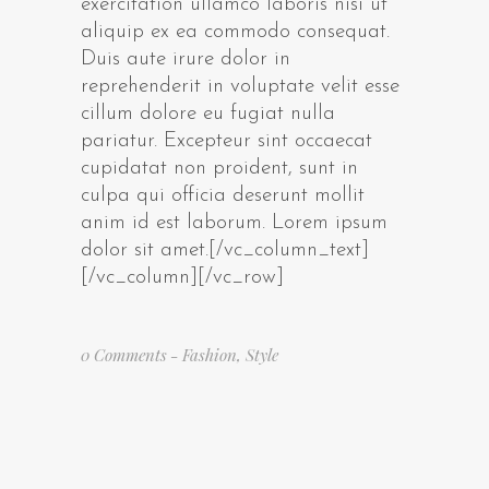
exercitation ullamco laboris nisi ut
aliquip ex ea commodo consequat.
Duis aute irure dolor in
reprehenderit in voluptate velit esse
cillum dolore eu fugiat nulla
pariatur. Excepteur sint occaecat
cupidatat non proident, sunt in
culpa qui officia deserunt mollit
anim id est laborum. Lorem ipsum
dolor sit amet.[/vc_column_text]
[/vc_column][/vc_row]
0 Comments
Fashion
,
Style