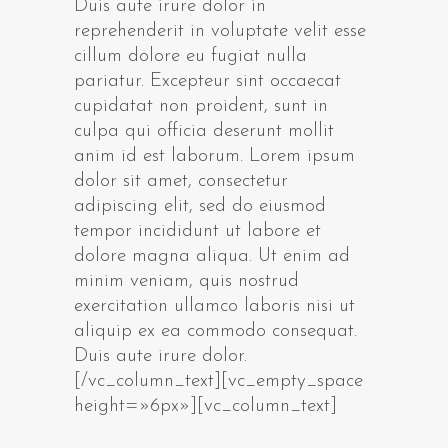
Duis aute irure dolor in
reprehenderit in voluptate velit esse
cillum dolore eu fugiat nulla
pariatur. Excepteur sint occaecat
cupidatat non proident, sunt in
culpa qui officia deserunt mollit
anim id est laborum. Lorem ipsum
dolor sit amet, consectetur
adipiscing elit, sed do eiusmod
tempor incididunt ut labore et
dolore magna aliqua. Ut enim ad
minim veniam, quis nostrud
exercitation ullamco laboris nisi ut
aliquip ex ea commodo consequat.
Duis aute irure dolor.
[/vc_column_text][vc_empty_space
height=»6px»][vc_column_text]